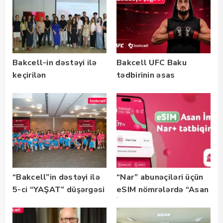
Bakcell-in dəstəyi ilə
Bakcell UFC Baku
keçirilən
tədbirinin əsas
“SummerStack
tərəfdaşıdır
Bootcamp” başladı
“Bakcell”in dəstəyi ilə
“Nar” abunəçiləri üçün
5-ci “YAŞAT” düşərgəsi
eSIM nömrələrdə “Asan
başlayıb
İmza” xidməti
istifadəyə verildi