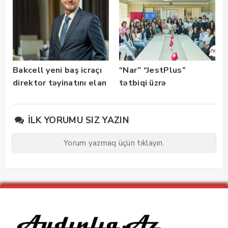
Bakcell yeni baş icraçı
“Nar” “JestPlus”
direktor təyinatını elan
tətbiqi üzrə
edib
maarifləndirici görüş
keçirdi
İLK YORUMU SIZ YAZIN
Yorum yazmaq üçün tıklayın.