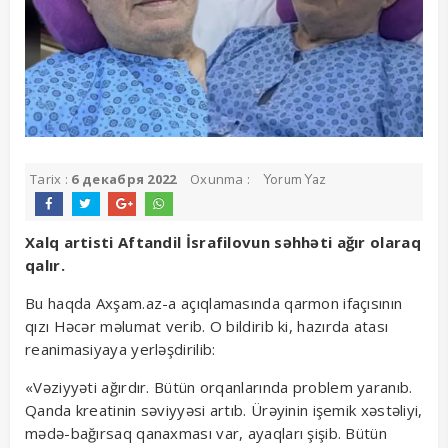
Tarix :
6 декабря 2022
Oxunma :
Yorum Yaz
Xalq artisti Aftandil İsrafilovun səhhəti ağır olaraq
qalır.
Bu haqda Axşam.az-a açıqlamasında qarmon ifaçısının
qızı Həcər məlumat verib. O bildirib ki, hazırda atası
reanimasiyaya yerləşdirilib:
«Vəziyyəti ağırdır. Bütün orqanlarında problem yaranıb.
Qanda kreatinin səviyyəsi artıb. Ürəyinin işemik xəstəliyi,
mədə-bağırsaq qanaxması var, ayaqları şişib. Bütün