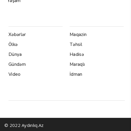
Yaşam
Menu1
Menu 2
Xəbərlər
Maqazin
Ölkə
Təhsil
Dünya
Hadisə
Gündəm
Maraqlı
Video
İdman
Yazarlar
© 2022 Aydınlıq.Az