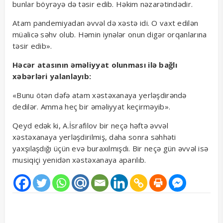
bunlar böyrəyə də təsir edib. Həkim nəzarətindədir.
Atam pandemiyadan əvvəl də xəstə idi. O vaxt edilən
müalicə səhv olub. Həmin iynələr onun digər orqanlarına
təsir edib».
Həcər atasının əməliyyat olunması ilə bağlı
xəbərləri yalanlayıb:
«Bunu ötən dəfə atam xəstəxanaya yerləşdirəndə
dedilər. Amma heç bir əməliyyat keçirməyib».
Qeyd edək ki, A.İsrafilov bir neçə həftə əvvəl
xəstəxanaya yerləşdirilmiş, daha sonra səhhəti
yaxşılaşdığı üçün evə buraxılmışdı. Bir neçə gün əvvəl isə
musiqiçi yenidən xəstəxanaya aparılıb.