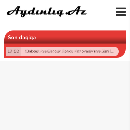
Son dəqiqə
17:52
“Bakcell» və Gənclər Fondu «İnnovasiya və Süni İntellekt» üzrə təqaüd proqramının qalibləri ilə görüş keçirib