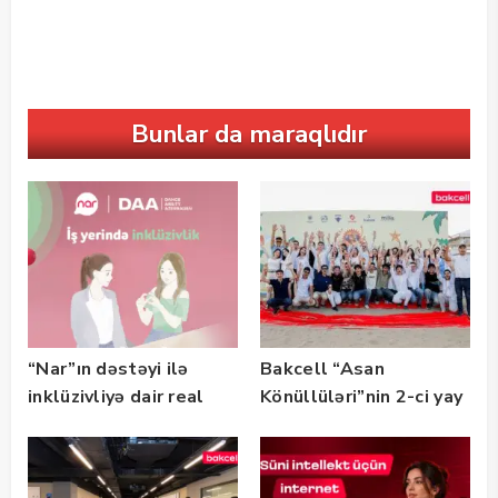
Bunlar da maraqlıdır
“Nar”ın dəstəyi ilə
Bakcell “Asan
inklüzivliyə dair real
Könüllüləri”nin 2-ci yay
həyat hekayələri
festivalının tərəfdaşı
təqdim edilir
olub — FOTO