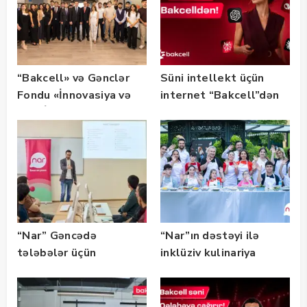
“Bakcell» və Gənclər
Süni intellekt üçün
Fondu «İnnovasiya və
internet “Bakcell”dən
Süni İntellekt» üzrə
təqaüd proqramının
qalibləri ilə görüş
keçirib
“Nar” Gəncədə
“Nar”ın dəstəyi ilə
tələbələr üçün
inklüziv kulinariya
marketinq və karyera
master-klası
təlimləri təşkil edib
keçirilib — Fotolar