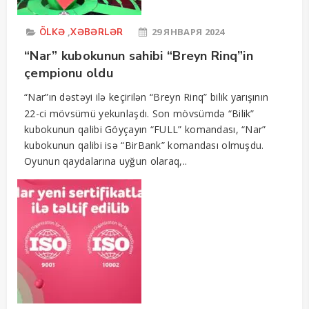
,
29 ЯНВАРЯ 2024
ÖLKƏ
XƏBƏRLƏR
“Nar” kubokunun sahibi “Breyn Rinq”in
çempionu oldu
“Nar”ın dəstəyi ilə keçirilən “Breyn Rinq” bilik yarışının
22-ci mövsümü yekunlaşdı. Son mövsümdə “Bilik”
kubokunun qalibi Göyçayın “FULL” komandası, “Nar”
kubokunun qalibi isə “BirBank” komandası olmuşdu.
Oyunun qaydalarına uyğun olaraq,..