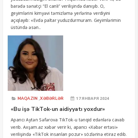
barədə sənətçi “El canlı” verilişində danışıb. O,
geyimlərini kimyəvi təmizləmə yerlərinə verdiyini
açıqlayıb: «Evdə paltar yuduzdurmuram. Geyimlərimin
üstündə əsən..
,
17 ЯНВАРЯ 2024
MAQAZIN
XƏBƏRLƏR
«Bu işə TikTok-un aidiyyatı yoxdur»
Aparıcı Aytən Səfərova TikTok-u tənqid edənlərə cavab
verib. Axşam.az xəbər verir ki, aparıcı «Xəbər ertəsi»
verilişində «TikTok insanları pozur» sözlərinə etiraz edib.