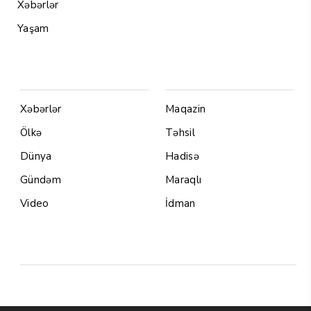
Xəbərlər
Yaşam
Menu1
Menu 2
Xəbərlər
Maqazin
Ölkə
Təhsil
Dünya
Hadisə
Gündəm
Maraqlı
Video
İdman
Yazarlar