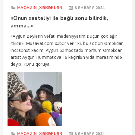
,
8 ЯНВАРЯ 2024
MAQAZIN
XƏBƏRLƏR
«Onun xəstəliyi ilə bağlı sonu bilirdik,
amma…»
«Aygün Bəylərin vəfatı mədəniyyətimiz üçün çox ağır
itkidir». Musavat.com xəbər verir ki, bu sözləri Əməkdar
incəsənət xadimi Aygün Səmədzadə mərhum Əməkdar
artist Aygün Hümmətova ilə keçirilən vida mərasimində
deyib. «Onu qoruya..
,
8 ЯНВАРЯ 2024
MAQAZIN
XƏBƏRLƏR