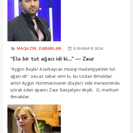
,
8 ЯНВАРЯ 2024
MAQAZIN
XƏBƏRLƏR
“Elə bir tut ağacı idi ki…” — Zaur
“Aygün Bəylər Azərbaycan musiqi mədəniyyətinin tut
ağacı idi”. oxu.az xəbər verir ki, bu sözləri Əməkdar
artist Aygün Hümmətovanın (Bəylər) vida mərasimində
iştirak edən aparıcı Zaur Baxşəliyev deyib. O, mərhum
Əməkdar..