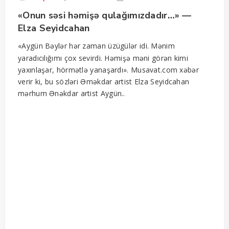
«Onun səsi həmişə qulağımızdadır…» —
Elza Seyidcahan
«Aygün Bəylər hər zaman üzügülər idi. Mənim
yaradıcılığımı çox sevirdi. Həmişə məni görən kimi
yaxınlaşar, hörmətlə yanaşardı». Musavat.com xəbər
verir ki, bu sözləri Əməkdar artist Elza Seyidcahan
mərhum Ənəkdar artist Aygün..