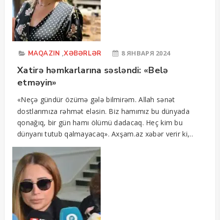
,
8 ЯНВАРЯ 2024
MAQAZIN
XƏBƏRLƏR
Xatirə həmkarlarına səsləndi: «Belə
etməyin»
«Neçə gündür özümə gələ bilmirəm. Allah sənət
dostlarımıza rəhmət eləsin. Biz hamımız bu dünyada
qonağıq, bir gün hamı ölümü dadacaq. Heç kim bu
dünyanı tutub qalmayacaq». Axşam.az xəbər verir ki,..