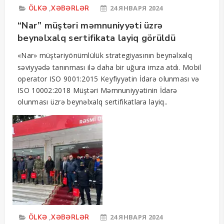
,
24 ЯНВАРЯ 2024
ÖLKƏ
XƏBƏRLƏR
“Nar” müştəri məmnuniyyəti üzrə
beynəlxalq sertifikata layiq görüldü
«Nar» müştəriyönümlülük strategiyasının beynəlxalq
səviyyədə tanınması ilə daha bir uğura imza atdı. Mobil
operator ISO 9001:2015 Keyfiyyətin İdarə olunması və
ISO 10002:2018 Müştəri Məmnuniyyətinin İdarə
olunması üzrə beynəlxalq sertifikatlara layiq..
,
24 ЯНВАРЯ 2024
ÖLKƏ
XƏBƏRLƏR