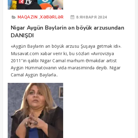
,
8 ЯНВАРЯ 2024
MAQAZIN
XƏBƏRLƏR
Nigar Aygün Bəylərin ən böyük arzusundan
DANIŞDI
«Aygün Bəylərin ən böyük arzusu Şuşaya getmək idi».
Musavat.com xəbər verir ki, bu sözləri «Avroviziya
2011″in qalibi Nigar Camal mərhum Əməkdar artist
Aygün Hümmətovanın vida mərasimində deyib. Nigar
Camal Aygün Bəylərlə..