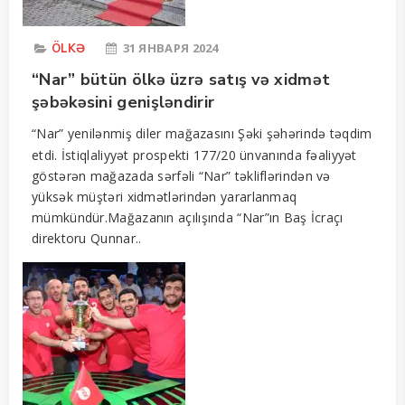
31 ЯНВАРЯ 2024
ÖLKƏ
“Nar” bütün ölkə üzrə satış və xidmət
şəbəkəsini genişləndirir
“Nar” yenilənmiş diler mağazasını Şəki şəhərində təqdim
etdi. İstiqlaliyyət prospekti 177/20 ünvanında fəaliyyət
göstərən mağazada sərfəli “Nar” təkliflərindən və
yüksək müştəri xidmətlərindən yararlanmaq
mümkündür.Mağazanın açılışında “Nar”ın Baş İcraçı
direktoru Qunnar..