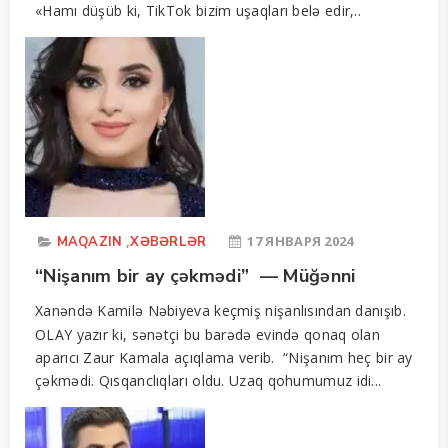
«Hamı düşüb ki, TikTok bizim uşaqları belə edir,..
,
17 ЯНВАРЯ 2024
MAQAZIN
XƏBƏRLƏR
“Nişanım bir ay çəkmədi” — Müğənni
Xanəndə Kamilə Nəbiyeva keçmiş nişanlısından danışıb.
OLAY yazır ki, sənətçi bu barədə evində qonaq olan
aparıcı Zaur Kamala açıqlama verib. “Nişanım heç bir ay
çəkmədi. Qısqanclıqları oldu. Uzaq qohumumuz idi...