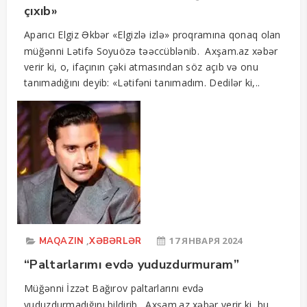
çıxıb»
Aparıcı Elgiz Əkbər «Elgizlə izlə» proqramına qonaq olan
müğənni Lətifə Soyuözə təəccüblənib. Axşam.az xəbər
verir ki, o, ifaçının çəki atmasından söz açıb və onu
tanımadığını deyib: «Lətifəni tanımadım. Dedilər ki,..
,
17 ЯНВАРЯ 2024
MAQAZIN
XƏBƏRLƏR
“Paltarlarımı evdə yuduzdurmuram”
Müğənni İzzət Bağırov paltarlarını evdə
yuduzdurmadığını bildirib. Axşam.az xəbər verir ki, bu