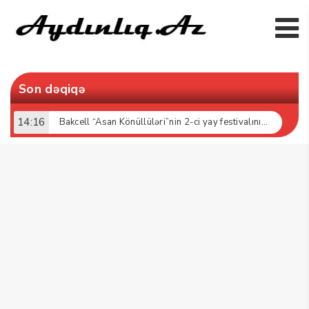
Son dəqiqə
17:52
“Bakcell» və Gənclər Fondu «İnnovasiya və Süni İntellekt» üzrə təqaüd proqramının qalibləri ilə görüş keçirib