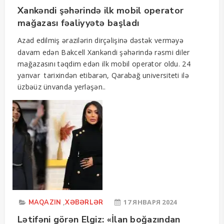
Xankəndi şəhərində ilk mobil operator
mağazası fəaliyyətə başladı
Azad edilmiş ərazilərin dirçəlişinə dəstək verməyə
davam edən Bakcell Xankəndi şəhərində rəsmi diler
mağazasını təqdim edən ilk mobil operator oldu. 24
yanvar tarixindən etibarən, Qarabağ universiteti ilə
üzbəüz ünvanda yerləşən..
,
17 ЯНВАРЯ 2024
MAQAZIN
XƏBƏRLƏR
Lətifəni görən Elgiz: «İlan boğazından