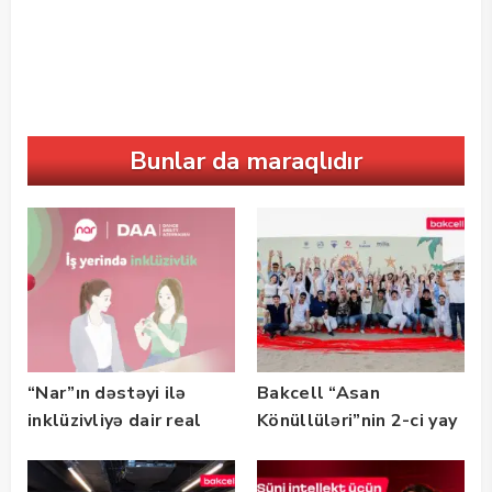
Bunlar da maraqlıdır
“Nar”ın dəstəyi ilə
Bakcell “Asan
inklüzivliyə dair real
Könüllüləri”nin 2-ci yay
həyat hekayələri
festivalının tərəfdaşı
təqdim edilir
olub — FOTO