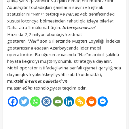
əlavə şans qazandırır və qalib olmaq ehtimalını artırır.
Abunəçilər topladıqları şansların sayını və iştirak
statuslarını “Nar+” tətbiqi və
veb səhifəsindəki
nar.az
xüsusi lotereya bölməsindən rahatlıqla izləyə bilərlər.
Daha ətraflı məlumat üçün:
lotereya.nar.az/
Hazırda 2,2 milyon abunəçiyə xidmət
göstərən
son 6 il ərzində Müştəri Loyallığı İndeksi
“Nar”
göstəricisinə əsasən Azərbaycanda lider mobil
operatordur. Bu uğurun arxasında “Nar”ın ardıcıl şəkildə
həyata keçirdiyi müştəriyönümlü strategiya dayanır.
Mobil operator istifadəçilərinə sərfəli qiymət qarşılığında
dayanıqlı və yüksəkkeyfiyyətli rabitə xidmətləri,
müxtəlif
və
internet paketləri
müasir
texnologiyası təqdim edir.
eSim