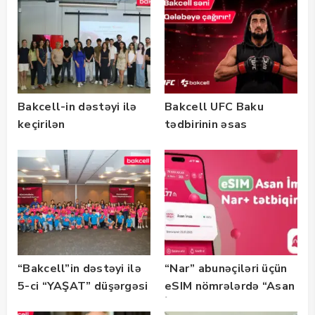
Bakcell-in dəstəyi ilə
Bakcell UFC Baku
keçirilən
tədbirinin əsas
“SummerStack
tərəfdaşıdır
Bootcamp” başladı
“Bakcell”in dəstəyi ilə
“Nar” abunəçiləri üçün
5-ci “YAŞAT” düşərgəsi
eSIM nömrələrdə “Asan
başlayıb
İmza” xidməti