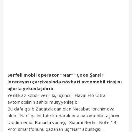
Sərfəli mobil operator “Nar” “Çoox Şanslı”
lotereyası çərçivəsində növbəti avtomobil tirajını
uğurla yekunlaşdırıb.
Yenilik.az xəbər verir ki, üçüncü “Haval H6 Ultra”
avtomobilinin sahibi müəyyənləşib.
Bu dəfə qalib Zaqataladan olan Nəcabət İbrahimova
olub. “Nar” qalibi təbrik edərək ona avtomobilin açarını
təqdim edib. Bununla yanaşı, “Xiaomi Redmi Note 14
Pro” smartfonunu qazanan üç “Nar” abunəçisi –