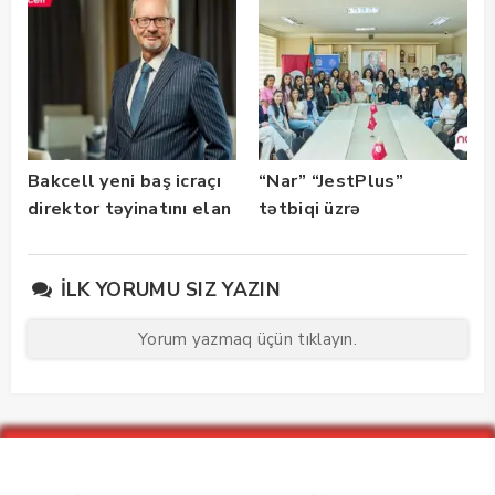
istifadəyə verildi
Bakcell yeni baş icraçı
“Nar” “JestPlus”
direktor təyinatını elan
tətbiqi üzrə
edib
maarifləndirici görüş
keçirdi
İLK YORUMU SIZ YAZIN
Yorum yazmaq üçün tıklayın.