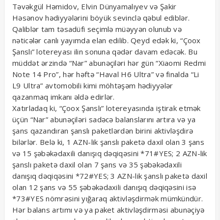
Təvəkgül Həmidov, Elvin Dünyamalıyev və Şakir
Həsənov hədiyyələrini böyük sevinclə qəbul ediblər.
Qaliblər tam təsadüfi seçimlə müəyyən olunub və
nəticələr canlı yayımda elan edilib. Qeyd edək ki, “Çoox
Şanslı” lotereyası ilin sonuna qədər davam edəcək. Bu
müddət ərzində “Nar” abunəçiləri hər gün “Xiaomi Redmi
Note 14 Pro”, hər həftə “Haval H6 Ultra” və finalda “Li
L9 Ultra” avtomobili kimi möhtəşəm hədiyyələr
qazanmaq imkanı əldə edirlər.
Xatırladaq ki, “Çoox Şanslı” lotereyasında iştirak etmək
üçün “Nar” abunəçiləri sadəcə balanslarını artıra və ya
şans qazandıran şanslı paketlərdən birini aktivləşdirə
bilərlər. Belə ki, 1 AZN-lik şanslı paketə daxil olan 3 şans
və 15 şəbəkədaxili danışıq dəqiqəsini *71#YES; 2 AZN-lik
şanslı paketə daxil olan 7 şans və 35 şəbəkədaxili
danışıq dəqiqəsini *72#YES; 3 AZN-lik şanslı paketə daxil
olan 12 şans və 55 şəbəkədaxili danışıq dəqiqəsini isə
*73#YES nömrəsini yığaraq aktivləşdirmək mümkündür.
Hər balans artımı və ya paket aktivləşdirməsi abunəçiyə