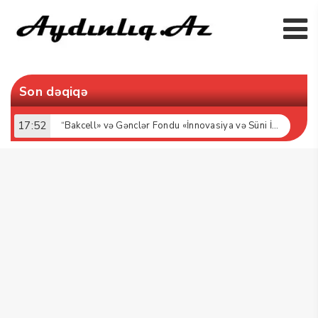
Son dəqiqə
17:52
“Bakcell» və Gənclər Fondu «İnnovasiya və Süni İntellekt» üzrə təqaüd proqramının qalibləri ilə görüş keçirib