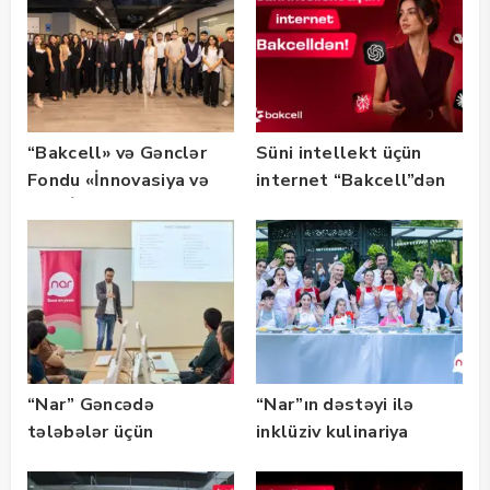
“Bakcell» və Gənclər
Süni intellekt üçün
Fondu «İnnovasiya və
internet “Bakcell”dən
Süni İntellekt» üzrə
təqaüd proqramının
qalibləri ilə görüş
keçirib
“Nar” Gəncədə
“Nar”ın dəstəyi ilə
tələbələr üçün
inklüziv kulinariya
marketinq və karyera
master-klası
təlimləri təşkil edib
keçirilib — Fotolar