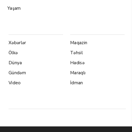
Yaşam
Menu1
Menu 2
Xəbərlər
Maqazin
Ölkə
Təhsil
Dünya
Hadisə
Gündəm
Maraqlı
Video
İdman
Yazarlar