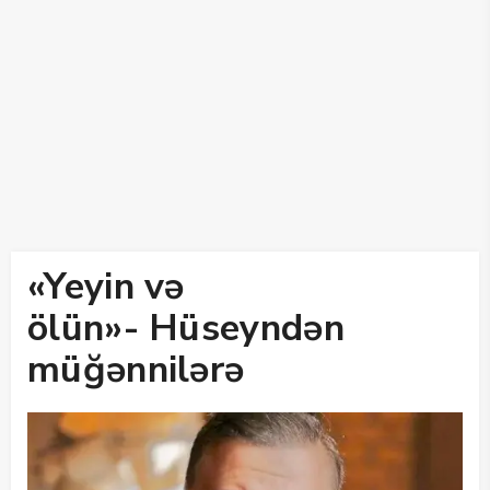
«Yeyin və
ölün»- Hüseyndən
müğənnilərə