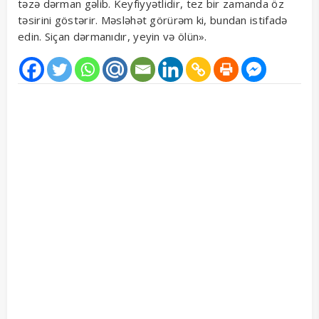
təzə dərman gəlib. Keyfiyyətlidir, tez bir zamanda öz
təsirini göstərir. Məsləhət görürəm ki, bundan istifadə
edin. Siçan dərmanıdır, yeyin və ölün».