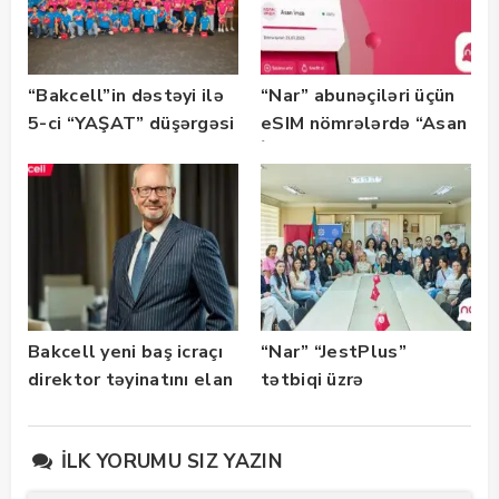
“Bakcell”in dəstəyi ilə
“Nar” abunəçiləri üçün
5-ci “YAŞAT” düşərgəsi
eSIM nömrələrdə “Asan
başlayıb
İmza” xidməti
istifadəyə verildi
Bakcell yeni baş icraçı
“Nar” “JestPlus”
direktor təyinatını elan
tətbiqi üzrə
edib
maarifləndirici görüş
keçirdi
İLK YORUMU SIZ YAZIN