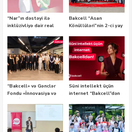
“Nar”ın dəstəyi ilə
Bakcell “Asan
inklüzivliyə dair real
Könüllüləri”nin 2-ci yay
həyat hekayələri
festivalının tərəfdaşı
təqdim edilir
olub — FOTO
“Bakcell» və Gənclər
Süni intellekt üçün
Fondu «İnnovasiya və
internet “Bakcell”dən
Süni İntellekt» üzrə
təqaüd proqramının
qalibləri ilə görüş
keçirib