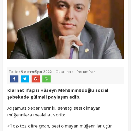
Tarix :
9 октября 2022
Oxunma :
Yorum Yaz
Klarnet ifaçısı Hüseyn Məhəmmədoğlu sosial
şəbəkədə gülməli paylaşım edib.
Axşam.az xəbər verir ki, sənətçi səsi olmayan
müğənnilərə məsləhət verib:
«Tez-tez efirə çıxan, səsi olmayan müğənnilər üçün