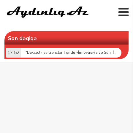
Son dəqiqə
17:52
“Bakcell» və Gənclər Fondu «İnnovasiya və Süni İntellekt» üzrə təqaüd proqramının qalibləri ilə görüş keçirib