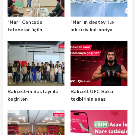
“Nar” Gəncədə
“Nar”ın dəstəyi ilə
tələbələr üçün
inklüziv kulinariya
marketinq və karyera
master-klası
təlimləri təşkil edib
keçirilib — Fotolar
Bakcell-in dəstəyi ilə
Bakcell UFC Baku
keçirilən
tədbirinin əsas
“SummerStack
tərəfdaşıdır
Bootcamp” başladı