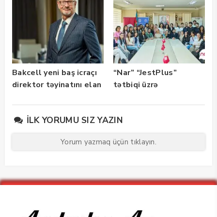
Bakcell yeni baş icraçı
“Nar” “JestPlus”
direktor təyinatını elan
tətbiqi üzrə
edib
maarifləndirici görüş
keçirdi
İLK YORUMU SIZ YAZIN
Yorum yazmaq üçün tıklayın.