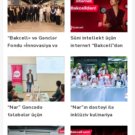
“Bakcell» və Gənclər
Süni intellekt üçün
Fondu «İnnovasiya və
internet “Bakcell”dən
Süni İntellekt» üzrə
təqaüd proqramının
qalibləri ilə görüş
keçirib
“Nar” Gəncədə
“Nar”ın dəstəyi ilə
tələbələr üçün
inklüziv kulinariya
marketinq və karyera
master-klası
təlimləri təşkil edib
keçirilib — Fotolar