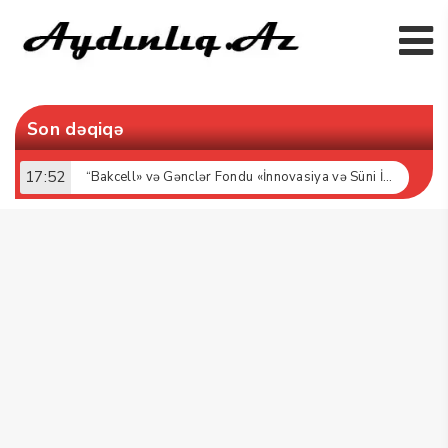
Son dəqiqə
17:52
“Bakcell» və Gənclər Fondu «İnnovasiya və Süni İntellekt» üzrə təqaüd proqramının qalibləri ilə görüş keçirib