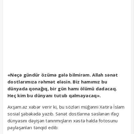
«Neçə gündür özümə gələ bilmirəm. Allah sənət
dostlarımıza rəhmət eləsin. Biz hamımız bu
dünyada qonağıq, bir gün hamı ölümü dadacaq.
Heç kim bu dünyanı tutub qalmayacaq».
Axşam.az xəbər verir ki, bu sözləri müğənni Xatirə İslam
sosial şəbəkədə yazıb. Sənət dostlarına səslənən ifaçı
dünyasını dəyişən tanınmışların xəstə halda fotosunu
paylaşanları tənqid edib: