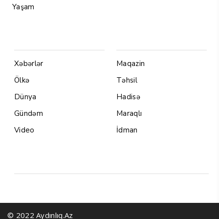
Yaşam
Menu1
Menu 2
Xəbərlər
Maqazin
Ölkə
Təhsil
Dünya
Hadisə
Gündəm
Maraqlı
Video
İdman
Yazarlar
© 2022 Aydınlıq.Az