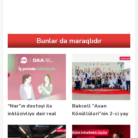
Bunlar da maraqlıdır
“Nar”ın dəstəyi ilə
Bakcell “Asan
inklüzivliyə dair real
Könüllüləri”nin 2-ci yay
həyat hekayələri
festivalının tərəfdaşı
təqdim edilir
olub — FOTO