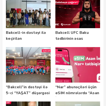
Bakcell-in dəstəyi ilə
Bakcell UFC Baku
keçirilən
tədbirinin əsas
“SummerStack
tərəfdaşıdır
Bootcamp” başladı
“Bakcell”in dəstəyi ilə
“Nar” abunəçiləri üçün
5-ci “YAŞAT” düşərgəsi
eSIM nömrələrdə “Asan
başlayıb
İmza” xidməti
istifadəyə verildi