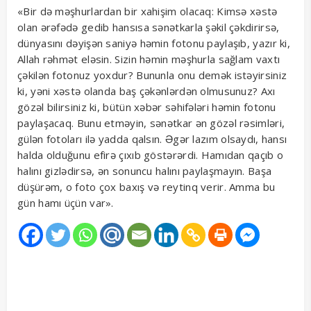
«Bir də məşhurlardan bir xahişim olacaq: Kimsə xəstə
olan ərəfədə gedib hansısa sənətkarla şəkil çəkdirirsə,
dünyasını dəyişən saniyə həmin fotonu paylaşıb, yazır ki,
Allah rəhmət eləsin. Sizin həmin məşhurla sağlam vaxtı
çəkilən fotonuz yoxdur? Bununla onu demək istəyirsiniz
ki, yəni xəstə olanda baş çəkənlərdən olmusunuz? Axı
gözəl bilirsiniz ki, bütün xəbər səhifələri həmin fotonu
paylaşacaq. Bunu etməyin, sənətkar ən gözəl rəsimləri,
gülən fotoları ilə yadda qalsın. Əgər lazım olsaydı, hansı
halda olduğunu efirə çıxıb göstərərdi. Hamıdan qaçıb o
halını gizlədirsə, ən sonuncu halını paylaşmayın. Başa
düşürəm, o foto çox baxış və reytinq verir. Amma bu
gün hamı üçün var».