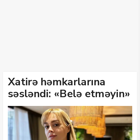
Xatirə həmkarlarına
səsləndi: «Belə etməyin»