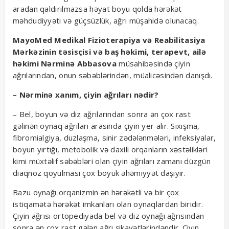
aradan qaldırılmazsa həyat boyu qolda hərəkət
məhdudiyyəti və güçsüzlük, ağrı müşahidə olunacaq.
MayoMed Medikal Fizioterapiya və Reabilitasiya
Mərkəzinin təsisçisi və baş həkimi, terapevt, ailə
həkimi Nərminə Abbasova
müsahibəsində çiyin
ağrılarından, onun səbəblərindən, müalicəsindən danışdı.
– Nərminə xanım, çiyin ağrıları nədir?
– Bel, boyun və diz ağrılarından sonra ən çox rast
gəlinən oynaq ağrıları arasında çiyin yer alır. Sıxışma,
fibromialgiya, duzlaşma, sinir zədələnmələri, infeksiyalar,
boyun yırtığı, metobolik və daxili orqanların xəstəlikləri
kimi müxtəlif səbəbləri olan çiyin ağrıları zamanı düzgün
diaqnoz qoyulması çox böyük əhəmiyyət daşıyır.
Bazu oynağı orqanizmin ən hərəkətli və bir çox
istiqamətə hərəkət imkanları olan oynaqlardan biridir.
Çiyin ağrısı ortopediyada bel və diz oynağı ağrısından
sonra ən çox rast gələn ağrı şikayətlərindəndir. Çiyin