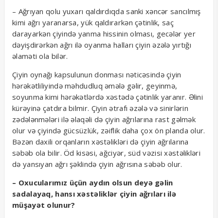
– Ağrıyan qolu yuxarı qaldırdıqda sanki xəncər sancılmış
kimi ağrı yaranarsa, yük qaldırarkən çətinlik, saç
darayarkən çiyində yanma hissinin olması, gecələr yer
dəyişdirərkən ağrı ilə oyanma halları çiyin əzələ yırtığı
əlaməti ola bilər.
Çiyin oynağı kapsulunun donması nəticəsində çiyin
hərəkətliliyində məhdudluq əmələ gəlir, geyinmə,
soyunma kimi hərəkətlərdə xəstədə çətinlik yaranır. Əlini
kürəyinə çatdıra bilmir. Çiyin ətrafı əzələ və sinirlərin
zədələnmələri ilə əlaqəli də çiyin ağrılarına rast gəlmək
olur və çiyində gücsüzlük, zəiflik daha çox ön planda olur.
Bəzən daxili orqanların xəstəlikləri də çiyin ağrılarına
səbəb ola bilir. Öd kisəsi, ağciyər, süd vəzisi xəstəlikləri
də yansıyan ağrı şəklində çiyin ağrısına səbəb olur.
– Oxucularımız üçün aydın olsun deyə gəlin
sadalayaq, hansı xəstəliklər çiyin ağrıları ilə
müşayət olunur?