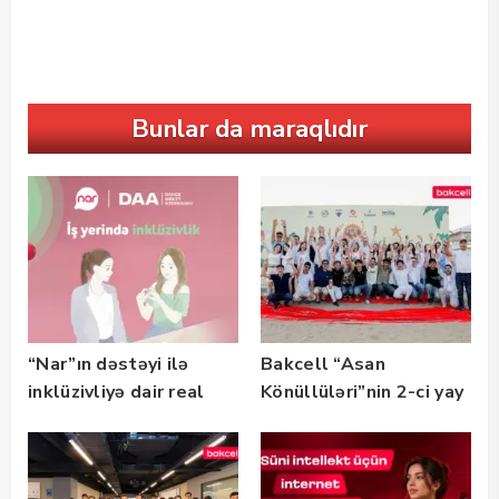
Bunlar da maraqlıdır
“Nar”ın dəstəyi ilə
Bakcell “Asan
inklüzivliyə dair real
Könüllüləri”nin 2-ci yay
həyat hekayələri
festivalının tərəfdaşı
təqdim edilir
olub — FOTO