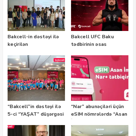
Bakcell-in dəstəyi ilə
Bakcell UFC Baku
keçirilən
tədbirinin əsas
“SummerStack
tərəfdaşıdır
Bootcamp” başladı
“Bakcell”in dəstəyi ilə
“Nar” abunəçiləri üçün
5-ci “YAŞAT” düşərgəsi
eSIM nömrələrdə “Asan
başlayıb
İmza” xidməti
istifadəyə verildi