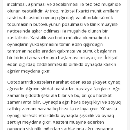
incəlməsi, aşınması və zədələnməsi ilə tez tez müşahidə
olunan xəstəlikdir. Artroz, müxtəlif xarici mühit amillərin
təsiri nəticəsində oynaq qığırdağı və altındakı sümük
toxumasının bütövlüyünün pozulması və klinik müayinə
nəticəsində aşkar edilməsi ilə müşahidə olunan bir
xəstəlikdir. Xəstəlik vaxtında müalicə olunmadıqda
oynaqların yükdaşımasını təmin edən qığırdağın
tamamən nazilib aradan qalxması və sümük başlarının
bir-birinə təmas etməyə başlaması ortaya çıxır. İnkişaf
edən qığırdaq zədələnməsi ilə birlikdə oynaqda kəskin
ağrılar meydana çıxır.
Osteoartritli xəstələri narahat edən əsas şikayət oynaq
ağrısıdır. Ağrının şiddəti xəstədən xəstəyə fərqlənir. Ağrı
zamanla şiddətli şəkil ala bilər və bu, ən çox hərəkət
zamanı arta bilir. Oynaqda ağrı hava dəyişikliyi və soyuq
tətbiqi zamanı narahatlıq hissı ilə ortaya çıxır. Xüsusilə
oynağı hərəkət etdirdikdə oynaqda şişkinlik və oynaq
sərtliyi meydana çıxır. Xəstəni müayinə edərkən
oynaqda şişkinlik, qığırdaq səthlərində ağrı, oynaqda