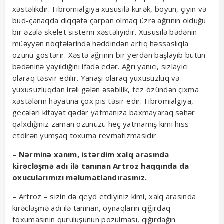
xəstəlikdir. Fibromialgiya xüsusilə kürək, boyun, çiyin və
bud-çanaqda diqqətə çarpan olmaq üzrə ağrının olduğu
bir əzələ skelet sistemi xəstəliyidir. Xüsusilə bədənin
müəyyən nöqtələrində həddindən artıq həssaslıqla
özünü göstərir. Xəstə ağrının bir yerdən başlayıb bütün
bədəninə yayıldığını ifadə edər. Ağrı yanıcı, sızlayıcı
olaraq təsvir edilir. Yanaşı olaraq yuxusuzluq və
yuxusuzluqdan irəli gələn əsəbilik, tez özündən çıxma
xəstələrin həyatına çox pis təsir edir. Fibromialgiya,
gecələri kifayət qədər yatmanıza baxmayaraq səhər
qalxdığınız zaman özünüzü heç yatmamış kimi hiss
etdirən yumşaq toxuma revmatizmasıdır.
– Nərminə xanım, istərdim xalq arasında
kirəcləşmə adı ilə tanınan Artroz haqqında da
oxucularımızı məlumatlandırasınız.
– Artroz – sizin də qeyd etdiyiniz kimi, xalq arasında
kirəcləşmə adı ilə tanınan, oynaqların qığırdaq
toxumasının quruluşunun pozulması, qığırdağın