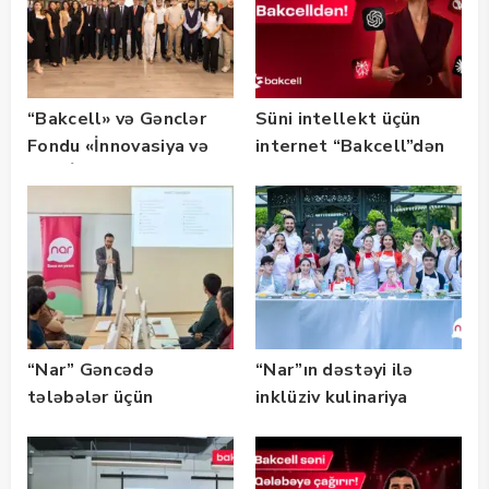
“Bakcell» və Gənclər
Süni intellekt üçün
Fondu «İnnovasiya və
internet “Bakcell”dən
Süni İntellekt» üzrə
təqaüd proqramının
qalibləri ilə görüş
keçirib
“Nar” Gəncədə
“Nar”ın dəstəyi ilə
tələbələr üçün
inklüziv kulinariya
marketinq və karyera
master-klası
təlimləri təşkil edib
keçirilib — Fotolar