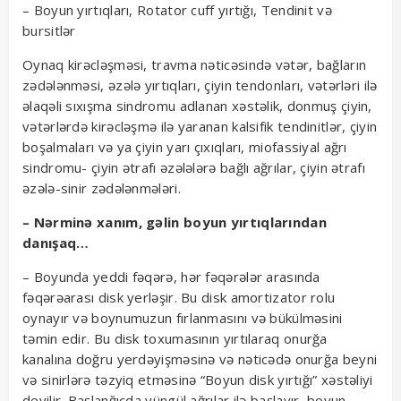
– Boyun yırtıqları, Rotator cuff yırtığı, Tendinit və
bursitlər
Oynaq kirəcləşməsi, travma nəticəsində vətər, bağların
zədələnməsi, əzələ yırtıqları, çiyin tendonları, vətərləri ilə
əlaqəli sıxışma sindromu adlanan xəstəlik, donmuş çiyin,
vətərlərdə kirəcləşmə ilə yaranan kalsifik tendinitlər, çiyin
boşalmaları və ya çiyin yarı çıxıqları, miofassiyal ağrı
sindromu- çiyin ətrafı əzələlərə bağlı ağrılar, çiyin ətrafı
əzələ-sinir zədələnmələri.
– Nərminə xanım, gəlin boyun yırtıqlarından
danışaq…
– Boyunda yeddi fəqərə, hər fəqərələr arasında
fəqərəarası disk yerləşir. Bu disk amortizator rolu
oynayır və boynumuzun fırlanmasını və bükülməsini
təmin edir. Bu disk toxumasının yırtılaraq onurğa
kanalına doğru yerdəyişməsinə və nəticədə onurğa beyni
və sinirlərə təzyiq etməsinə “Boyun disk yırtığı” xəstəliyi
deyilir. Başlanğıcda yüngül ağrılar ilə başlayır, boyun