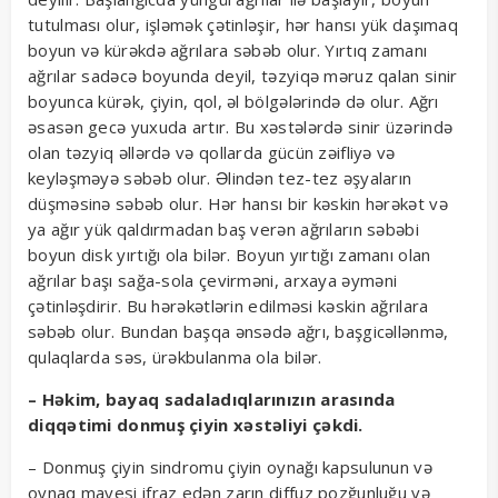
tutulması olur, işləmək çətinləşir, hər hansı yük daşımaq
boyun və kürəkdə ağrılara səbəb olur. Yırtıq zamanı
ağrılar sadəcə boyunda deyil, təzyiqə məruz qalan sinir
boyunca kürək, çiyin, qol, əl bölgələrində də olur. Ağrı
əsasən gecə yuxuda artır. Bu xəstələrdə sinir üzərində
olan təzyiq əllərdə və qollarda gücün zəifliyə və
keyləşməyə səbəb olur. Əlindən tez-tez əşyaların
düşməsinə səbəb olur. Hər hansı bir kəskin hərəkət və
ya ağır yük qaldırmadan baş verən ağrıların səbəbi
boyun disk yırtığı ola bilər. Boyun yırtığı zamanı olan
ağrılar başı sağa-sola çevirməni, arxaya əyməni
çətinləşdirir. Bu hərəkətlərin edilməsi kəskin ağrılara
səbəb olur. Bundan başqa ənsədə ağrı, başgicəllənmə,
qulaqlarda səs, ürəkbulanma ola bilər.
– Həkim, bayaq sadaladıqlarınızın arasında
diqqətimi donmuş çiyin xəstəliyi çəkdi.
– Donmuş çiyin sindromu çiyin oynağı kapsulunun və
oynaq mayesi ifraz edən zarın diffuz pozğunluğu və