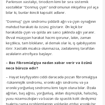
Parkinson xəstəliyi, tiriodizm kimi bir sıra sistemik
xəstəliklər “Donmuş çiyin” sindromunun inkişafına yol aça
bilər ki, bunlar ikincili kapsulit adlanır.
“Donmuş” çiyin sindromu şiddətli ağrı və çiyin oynağının
məhdud hərəkəti ilə özünü göstərir. Ən kiçik bir
hərəkətdə çiyin və qolda ani sancı şəklində ağrı yaranır.
Əvvəl müəyyən hərəkət həcmi qorunur, lakin, zaman
keçdikcə, tam bloklanır, əl demək olar ki, iş qabiliyyətini
itirir. Xəstəlik müalicə olunmazsa, zədələnmiş tərəfdən
əzələlərin atrofiyası başlayır.
– Bəs Fibromialgiya nədən xəbər verir və özünü
necə büruzə edir?
– Həyat keyfiyyətini ciddi dərəcədə pozan fibromialgiya
-tükənmişlik sindromu, xroniki ağrı sindromu və ya
xroniki yorğunluq sindromu kimi təyin oluna bilər. Əzələ
ağrıları, baş ağrısı, yorğunluq, əldən düşmüşlük, halsızlıq,
yuxu nizamsızlıqları və bəzən də spastik kolit dediyimiz
tualetə çıxma problemlərinin yoldaşlıq etdiyi xroniki bir