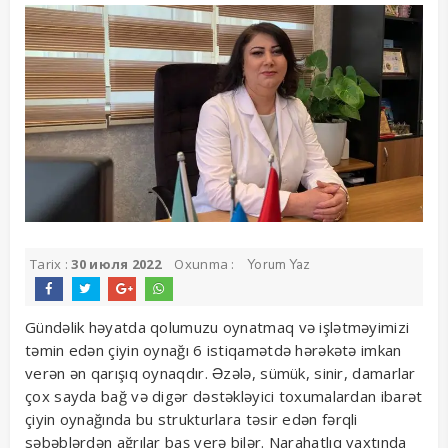
Tarix :
30 июля 2022
Oxunma :
Yorum Yaz
Gündəlik həyatda qolumuzu oynatmaq və işlətməyimizi
təmin edən çiyin oynağı 6 istiqamətdə hərəkətə imkan
verən ən qarışıq oynaqdır. Əzələ, sümük, sinir, damarlar
çox sayda bağ və digər dəstəkləyici toxumalardan ibarət
çiyin oynağında bu strukturlara təsir edən fərqli
səbəblərdən ağrılar baş verə bilər. Narahatlıq vaxtında