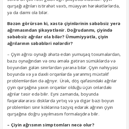
qurşağı ağrıları istirahət vaxtı, müəyyən hərəkətlərlərdə,
ya da daimi ola bilər.
Bəzən görürsən ki, xəstə çiyinlərinin səbəbsiz yerə
ağrımasından şikayətlənir. Doğrudanmı, çiyində
səbəbsiz ağrılar ola bilər? Ümumiyyətlə, çiyin
ağrılarının səbəbləri nələrdir?
– Çiyin ağrısı oynağı əhatə edən yumuşaq toxumalardan,
bazu oynağından və onu əmələ gətirən sümüklərdə və
boyundan gələn sinirlərdən yarana bilər. Çiyin nahiyyəsi
boyunda və ya daxili orqanlarda yaranmış müxtəlif
problemlərdən də ağrıyır. Ürək, döş qəfəsindəki ağrılar
çiyin qurşağına yaxın orqanlar olduğu üçün onlardakı
ağrılar təsir edə bilir. Eyni zamanda, boyunda
fəqərələrarası disklərdə yırtıq və ya digər bəzi boyun
problemləri sinir köklərinə təzyiq edərək ağrının çiyin
qurşağına doğru yayılmasını formalaşdıra bilir.
– Çiyin ağrısının simptomları necə olur?