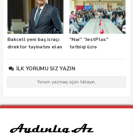
Bakcell yeni baş icraçı
“Nar” “JestPlus”
direktor təyinatını elan
tətbiqi üzrə
edib
maarifləndirici görüş
keçirdi
İLK YORUMU SIZ YAZIN
Yorum yazmaq üçün tıklayın.