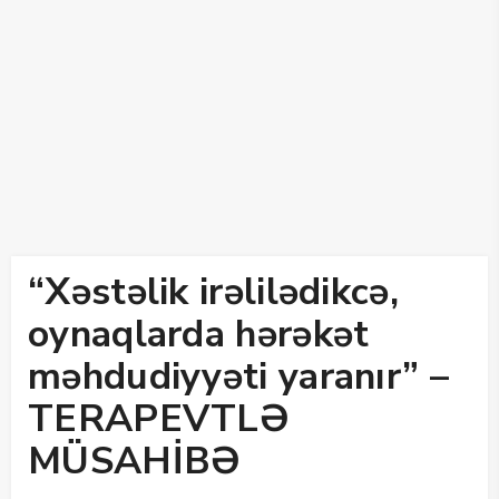
“Xəstəlik irəlilədikcə,
oynaqlarda hərəkət
məhdudiyyəti yaranır” –
TERAPEVTLƏ
MÜSAHİBƏ