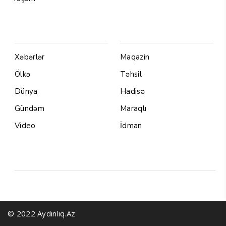
Menu1
Menu 2
Xəbərlər
Maqazin
Ölkə
Təhsil
Dünya
Hadisə
Gündəm
Maraqlı
Video
İdman
Yazarlar
© 2022 Aydınlıq.Az