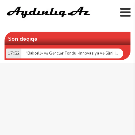
Son dəqiqə
17:52
“Bakcell» və Gənclər Fondu «İnnovasiya və Süni İntellekt» üzrə təqaüd proqramının qalibləri ilə görüş keçirib