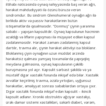
iltihabı nəticəsində oynaq nahiyyəsində baş verən ağrı,
hərəkət məhdudiyyəti ilə özünü büruzə verən
sindromdur. Bu sindrom Glenohumeral oynağın ağrı ilə
birlikdə aktiv və passiv hərəkətlərinin bütün
istiqamətlərdə qısalmasıdır. “Donmuş” çiynin yaranma
səbəbi – yapışan kapsulitdir. Oynaq kapsulunun həcminin
azaldığı və liflərin yapışması ilə müşayiət edilən kapsul
zədələnməsidir. Hərəkət zamanı zədələnmiş kapsul
dartılır, travma alır, çiynin hərəkət aktivliyi isə bloklanır.
Bloklanmış çiyin oynağının uzun müddət ərzində
hərəkətsiz qalması yumşaq toxumalarda yapışıqlıq
meydana gəlməsinə, oynaq kapsulasının çəkilib
buruşmasına yol açır. Kapsulit sərbəst şəkildə və ya
müxtəlif digər xəstəlik fonunda inkişaf edə bilər. Xəstəlik
əvvəllər keçirilmiş travma, əzələ yırtıqları, uyğunsuz
hərəkətlər, əməliyyat sonrası səbəblərdən ortaya çıxır.
Digər xəstəlik fonunda inkişaf edən kapsulit – ikincili
kapsulit adlanır. Xroniki obstruktiv ağciyər xəstəliyi,
ürək-damar sistemi xəstəlikləri, səkərli diabet, vərəm,