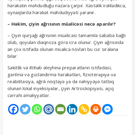
hərəkətin məhdudluğu nəzərə çarpır. Xəstəlik irəlilədikcə,
oynaqlarda hərəkət məhdudiyyəti yaranır.
– Həkim, çiyin ağrısının müalicəsi necə aparılır?
– Çiyin qurşağı ağrısının müalicəsi tamamilə səbəbə bağlı
olub, qoyulan diaqnoza görə icra olunur. Çiyin ağrısında
ən çox istifadə olunan müalicə növləri bu cür sıralana
bilər:
Sakitlik və iltihab əleyhinə preparatların istifadəsi,
gərilmə və gücləndirmə hərəkətləri, fizioterapiya və
reabilitasiya, ağrılı nöqtəyə ya da nahiyyəyə tətbiq
olunan lokal inyeksiyalar, çiyin Artroskopiyası, açıq
cərrahi əməliyyatlar.