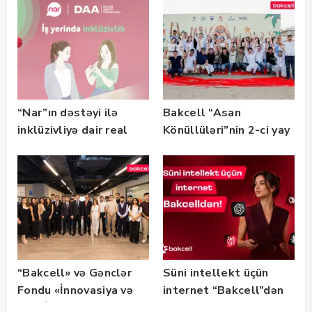
“Nar”ın dəstəyi ilə
Bakcell “Asan
inklüzivliyə dair real
Könüllüləri”nin 2-ci yay
həyat hekayələri
festivalının tərəfdaşı
təqdim edilir
olub — FOTO
“Bakcell» və Gənclər
Süni intellekt üçün
Fondu «İnnovasiya və
internet “Bakcell”dən
Süni İntellekt» üzrə