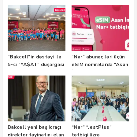
“SummerStack
tərəfdaşıdır
Bootcamp” başladı
“Bakcell”in dəstəyi ilə
“Nar” abunəçiləri üçün
5-ci “YAŞAT” düşərgəsi
eSIM nömrələrdə “Asan
başlayıb
İmza” xidməti
istifadəyə verildi
Bakcell yeni baş icraçı
“Nar” “JestPlus”
direktor təyinatını elan
tətbiqi üzrə