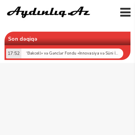
Son dəqiqə
17:52
“Bakcell» və Gənclər Fondu «İnnovasiya və Süni İntellekt» üzrə təqaüd proqramının qalibləri ilə görüş keçirib