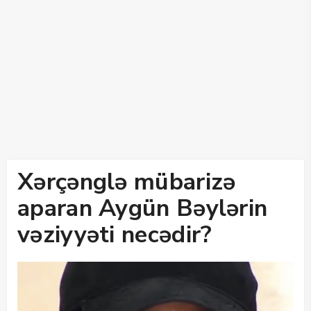
Xərçənglə mübarizə
aparan Aygün Bəylərin
vəziyyəti necədir?