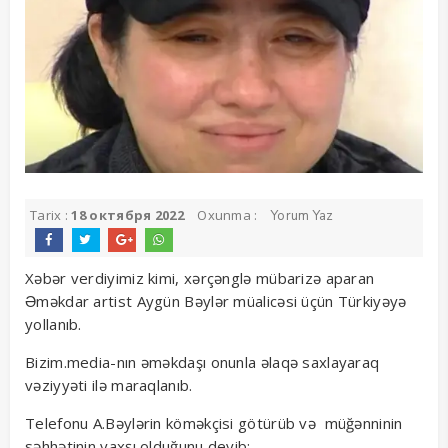
Tarix :
18 октября 2022
Oxunma :
Yorum Yaz
Xəbər verdiyimiz kimi, xərçənglə mübarizə aparan
Əməkdar artist Aygün Bəylər müalicəsi üçün Türkiyəyə
yollanıb.
Bizim.media-nın əməkdaşı onunla əlaqə saxlayaraq
vəziyyəti ilə maraqlanıb.
Telefonu A.Bəylərin köməkçisi götürüb və müğənninin
səhhətinin yaxşı olduğunu deyib: