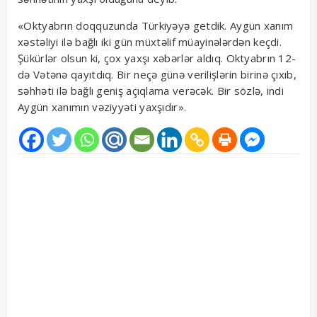
«Oktyabrın doqquzunda Türkiyəyə getdik. Aygün xanım
xəstəliyi ilə bağlı iki gün müxtəlif müayinələrdən keçdi.
Şükürlər olsun ki, çox yaxşı xəbərlər aldıq. Oktyabrın 12-
də Vətənə qayıtdıq. Bir neçə günə verilişlərin birinə çıxıb,
səhhəti ilə bağlı geniş açıqlama verəcək. Bir sözlə, indi
Aygün xanımın vəziyyəti yaxşıdır».