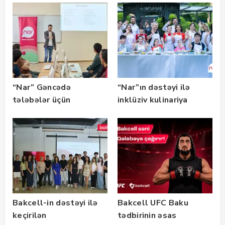
təqaüd proqramının
qalibləri ilə görüş
keçirib
“Nar” Gəncədə
“Nar”ın dəstəyi ilə
tələbələr üçün
inklüziv kulinariya
marketinq və karyera
master-klası
təlimləri təşkil edib
keçirilib — Fotolar
Bakcell-in dəstəyi ilə
Bakcell UFC Baku
keçirilən
tədbirinin əsas