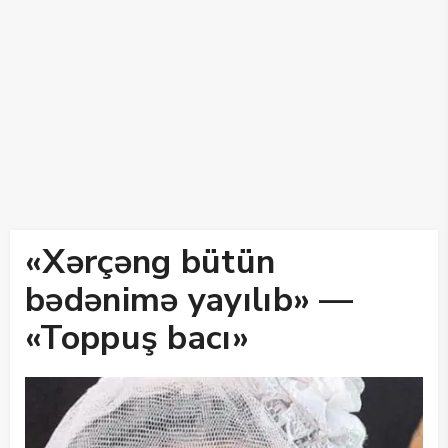
«Xərçəng bütün
bədənimə yayılıb» —
«Toppuş bacı»