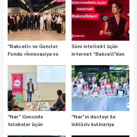
“Bakcell» və Gənclər
Süni intellekt üçün
Fondu «İnnovasiya və
internet “Bakcell”dən
Süni İntellekt» üzrə
təqaüd proqramının
qalibləri ilə görüş
keçirib
“Nar” Gəncədə
“Nar”ın dəstəyi ilə
tələbələr üçün
inklüziv kulinariya
marketinq və karyera
master-klası