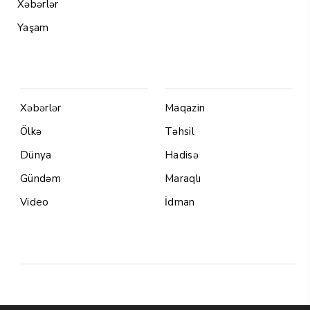
Xəbərlər
Yaşam
Menu1
Menu 2
Xəbərlər
Maqazin
Ölkə
Təhsil
Dünya
Hadisə
Gündəm
Maraqlı
Video
İdman
Yazarlar