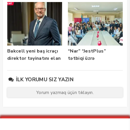
istifadəyə verildi
Bakcell yeni baş icraçı
“Nar” “JestPlus”
direktor təyinatını elan
tətbiqi üzrə
edib
maarifləndirici görüş
keçirdi
İLK YORUMU SIZ YAZIN
Yorum yazmaq üçün tıklayın.