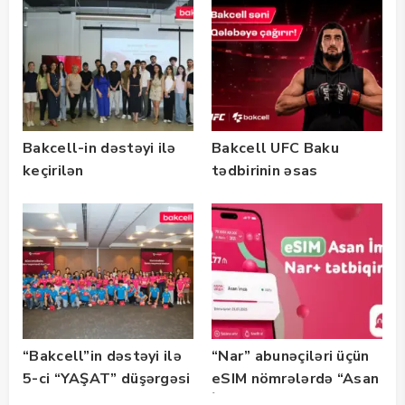
təlimləri təşkil edib
keçirilib — Fotolar
Bakcell-in dəstəyi ilə
Bakcell UFC Baku
keçirilən
tədbirinin əsas
“SummerStack
tərəfdaşıdır
Bootcamp” başladı
“Bakcell”in dəstəyi ilə
“Nar” abunəçiləri üçün
5-ci “YAŞAT” düşərgəsi
eSIM nömrələrdə “Asan
başlayıb
İmza” xidməti