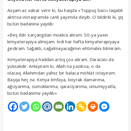
Axşam.az xəbər verir ki, bu haqda «Toppuş bacı» ləqəbli
aktrisa instaqramda canlı yayımda deyib. O bildirib ki, şiş
bütün bədəninə yayılıb:
«Beş ildir xərçəngdən müalicə alıram. 50-yə yaxın
kimyaterapiya almışam. İndi hər həftə kimyaterapiyaya
gedirəm. Sağalıb, sağalmayacağımın ehtimalını bilmirəm.
Kimyaterapiya həddən artıq çox alıram. Dərəcəsi də
yüksəkdir. Anlayıram ki, Allah nə yazıbsa, o da
olacaq. Allahımdan yalnız bir balaca möhlət istəyirəm.
Başqa heç nə. Kimya limfaya, böyrək damarıma,
ağciyərimə, sümüklərimə, qaraciyərimə, ümumiyyətlə,
bütün bədənimə yayılıb».