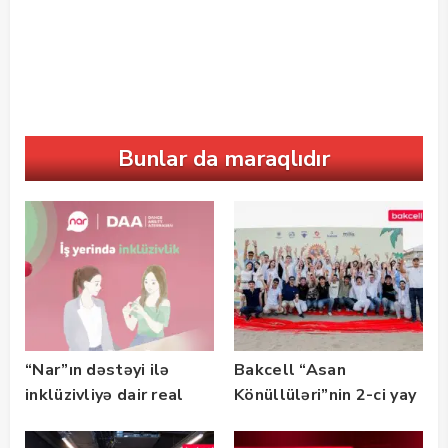
Bunlar da maraqlıdır
“Nar”ın dəstəyi ilə
Bakcell “Asan
inklüzivliyə dair real
Könüllüləri”nin 2-ci yay
həyat hekayələri
festivalının tərəfdaşı
təqdim edilir
olub — FOTO