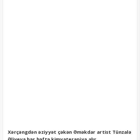
Xərçəngdən əziyyət çəkən Əməkdar artist Tünzalə
Əliyeva hər həftə kimyaterapiya alır.