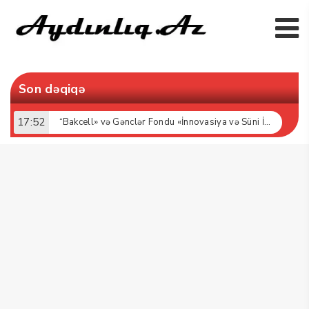
Son dəqiqə
17:52
“Bakcell» və Gənclər Fondu «İnnovasiya və Süni İntellekt» üzrə təqaüd proqramının qalibləri ilə görüş keçirib