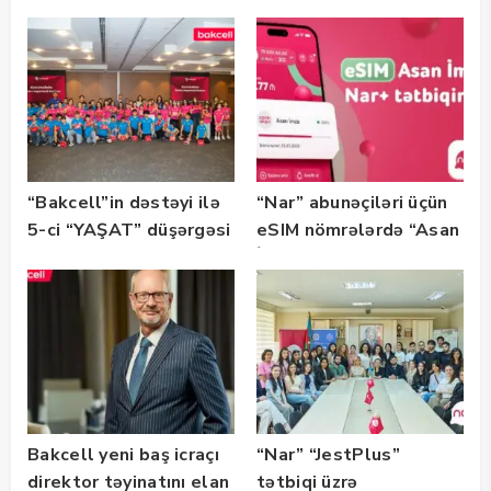
“SummerStack
tərəfdaşıdır
Bootcamp” başladı
“Bakcell”in dəstəyi ilə
“Nar” abunəçiləri üçün
5-ci “YAŞAT” düşərgəsi
eSIM nömrələrdə “Asan
başlayıb
İmza” xidməti
istifadəyə verildi
Bakcell yeni baş icraçı
“Nar” “JestPlus”
direktor təyinatını elan
tətbiqi üzrə