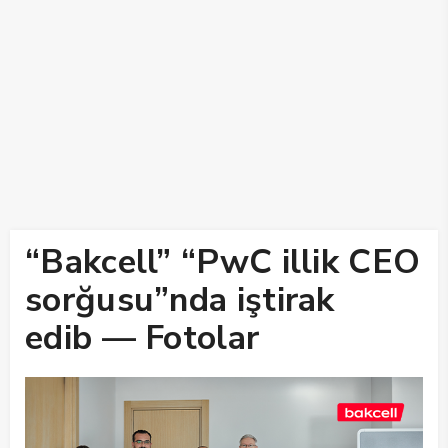
“Bakcell” “PwC illik CEO
sorğusu”nda iştirak
edib — Fotolar