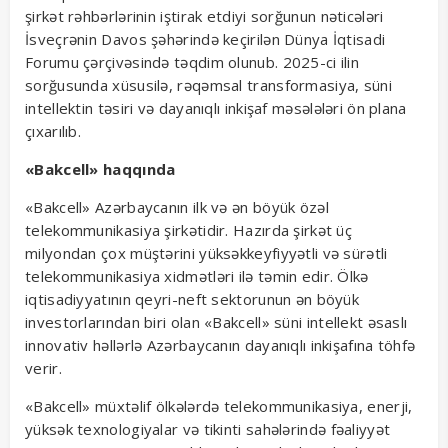
şirkət rəhbərlərinin iştirak etdiyi sorğunun nəticələri
İsveçrənin Davos şəhərində keçirilən Dünya İqtisadi
Forumu çərçivəsində təqdim olunub. 2025-ci ilin
sorğusunda xüsusilə, rəqəmsal transformasiya, süni
intellektin təsiri və dayanıqlı inkişaf məsələləri ön plana
çıxarılıb.
«Bakcell» haqqında
«Bakcell» Azərbaycanın ilk və ən böyük özəl
telekommunikasiya şirkətidir. Hazırda şirkət üç
milyondan çox müştərini yüksəkkeyfiyyətli və sürətli
telekommunikasiya xidmətləri ilə təmin edir. Ölkə
iqtisadiyyatının qeyri-neft sektorunun ən böyük
investorlarından biri olan «Bakcell» süni intellekt əsaslı
innovativ həllərlə Azərbaycanın dayanıqlı inkişafına töhfə
verir.
«Bakcell» müxtəlif ölkələrdə telekommunikasiya, enerji,
yüksək texnologiyalar və tikinti sahələrində fəaliyyət