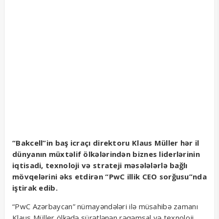
“Bakcell”in baş icraçı direktoru Klaus Müller hər il
dünyanın müxtəlif ölkələrindən biznes liderlərinin
iqtisadi, texnoloji və strateji məsələlərlə bağlı
mövqelərini əks etdirən “PwC illik CEO sorğusu”nda
iştirak edib.
“PwC Azərbaycan” nümayəndələri ilə müsahibə zamanı
Klaus Müller ölkədə sürətlənən rəqəmsal və texnoloji