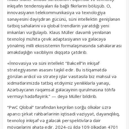
inkişafın tendensiyaları ilə bağlı fikirlərini bölüşüb. O,
innovasiyanın telekommunikasiya və texnologiya
sənayesini dəyişdirən gücünü, süni intellektin genişlənən
tətbiq sahələrini və qlobal trendlərin yaratdığı yeni
imkanları vurğulayıb. Klaus Müller davamlı yenilənən
texnoloji mühitə çevik adaptasiyanın və gələcəyə
yönəlmiş milli ekosistemin formalaşmasında sahələrarası
əməkdaşlığın vacibliyini diqqətə çatdırıb.
«İnnovasiya və süni intellekt “Bakcell”in inkişaf
strategiyasının əsasını təşkil edir. Bu istiqamətdə
görülən ardıcıl və strateji işlər vasitəsilə biz məhsul və
xidmətlərimizdə tətbiq etdiyimiz yeniliklərlə yanaşı,
Azərbaycanın rəqəmsal gələcəyinin qurulmasına töhfə
verməyi hədəfləyirik.” — deyə Müller bildirib.
“PwC Qlobal” tərəfindən keçirilən sorğu ölkələr üzrə
aparıcı şirkət rəhbərlərinin iqtisadi vəziyyət, dayanıqlılıq,
texnoloji inkişaf və gələcək perspektivlərə dair
mövqelərini əhatə edir. 2024-cü ildə 109 ölkədən 4701