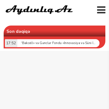
Son dəqiqə
17:52
“Bakcell» və Gənclər Fondu «İnnovasiya və Süni İntellekt» üzrə təqaüd proqramının qalibləri ilə görüş keçirib