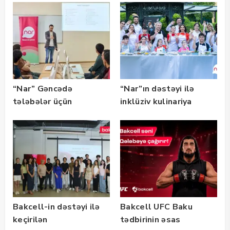
təqaüd proqramının
qalibləri ilə görüş
keçirib
“Nar” Gəncədə
“Nar”ın dəstəyi ilə
tələbələr üçün
inklüziv kulinariya
marketinq və karyera
master-klası
təlimləri təşkil edib
keçirilib — Fotolar
Bakcell-in dəstəyi ilə
Bakcell UFC Baku
keçirilən
tədbirinin əsas