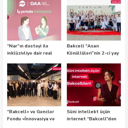
“Nar”ın dəstəyi ilə
Bakcell “Asan
inklüzivliyə dair real
Könüllüləri”nin 2-ci yay
həyat hekayələri
festivalının tərəfdaşı
təqdim edilir
olub — FOTO
“Bakcell» və Gənclər
Süni intellekt üçün
Fondu «İnnovasiya və
internet “Bakcell”dən
Süni İntellekt» üzrə