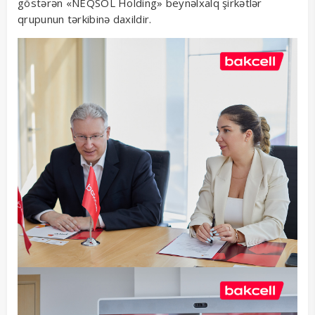
göstərən «NEQSOL Holding» beynəlxalq şirkətlər
qrupunun tərkibinə daxildir.