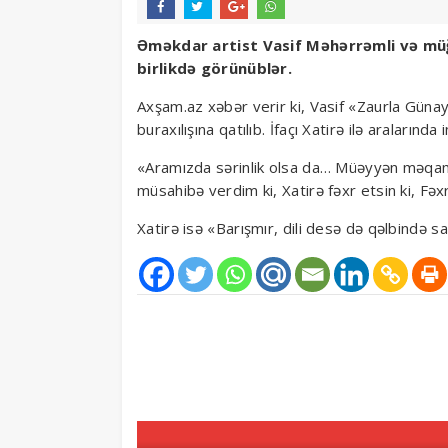
Əməkdar artist Vasif Məhərrəmli və müğ
birlikdə görünüblər.
Axşam.az xəbər verir ki, Vasif «Zaurla Günay
buraxılışına qatılıb. İfaçı Xatirə ilə aralarında
«Aramızda sərinlik olsa da… Müəyyən məqamla
müsahibə verdim ki, Xatirə fəxr etsin ki, Fə
Xatirə isə «Barışmır, dili desə də qəlbində sa