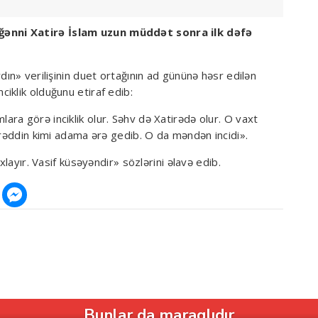
ənni Xatirə İslam uzun müddət sonra ilk dəfə
dın» verilişinin duet ortağının ad gününə həsr edilən
 inciklik olduğunu etiraf edib:
ra görə inciklik olur. Səhv də Xatirədə olur. O vaxt
xrəddin kimi adama ərə gedib. O da məndən incidi».
xlayır. Vasif küsəyəndir» sözlərini əlavə edib.
Bunlar da maraqlıdır