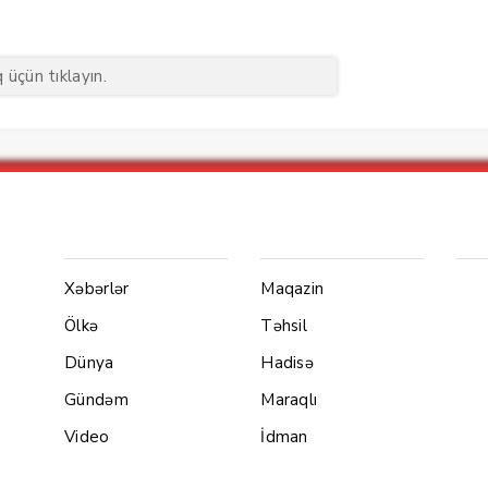
üçün tıklayın.
Menu1
Menu 2
Ya
Xəbərlər
Maqazin
Ölkə
Təhsil
Dünya
Hadisə
Gündəm
Maraqlı
Video
İdman