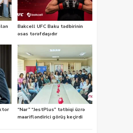
ilən
Bakcell UFC Baku tədbirinin
əsas tərəfdaşıdır
ektor
“Nar” “JestPlus” tətbiqi üzrə
maarifləndirici görüş keçirdi