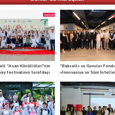
ell “Asan Könüllüləri”nin
“Bakcell» və Gənclər Fond
yay festivalının tərəfdaşı
«İnnovasiya və Süni İntell
b — FOTO
üzrə təqaüd proqramının
qalibləri ilə görüş keçirib