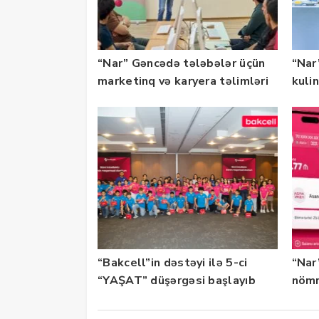
“Nar” Gəncədə tələbələr üçün
“Nar”
marketinq və karyera təlimləri
kuli
təşkil edib
keçi
“Bakcell”in dəstəyi ilə 5-ci
“Nar
“YAŞAT” düşərgəsi başlayıb
nömr
xidmə