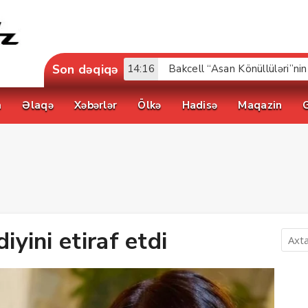
Son dəqiqə
17:52
a
Əlaqə
Xəbərlər
Ölkə
Hadisə
Maqazin
iyini etiraf etdi