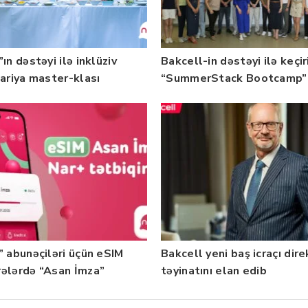
ın dəstəyi ilə inklüziv
Bakcell-in dəstəyi ilə keçir
nariya master-klası
“SummerStack Bootcamp”
rilib — Fotolar
başladı
” abunəçiləri üçün eSIM
Bakcell yeni baş icraçı dir
ələrdə “Asan İmza”
təyinatını elan edib
ti istifadəyə verildi