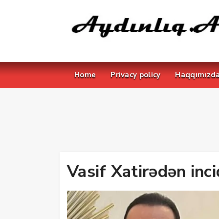
Home
Privacy policy
Haqqımızd
Vasif Xatirədən incid