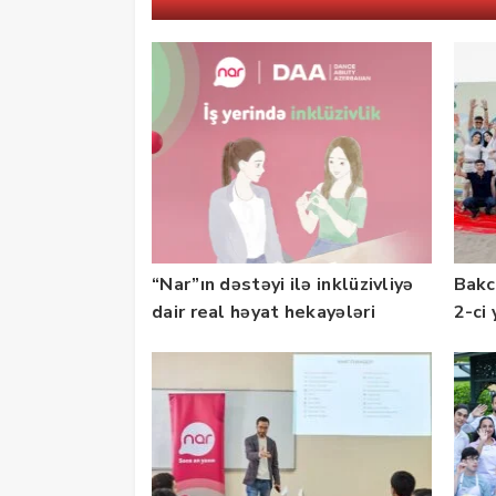
“Nar”ın dəstəyi ilə inklüzivliyə
Bakc
dair real həyat hekayələri
2-ci 
təqdim edilir
olu