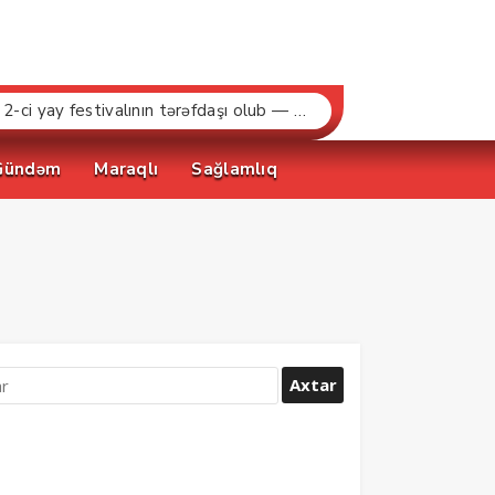
“Bakcell» və Gənclər Fondu «İnnovasiya və Süni İntellekt» üzrə təqaüd proqramının qalibləri ilə görüş keçirib
Gündəm
Maraqlı
Sağlamlıq