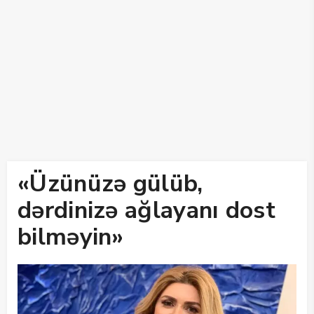
«Üzünüzə gülüb,
dərdinizə ağlayanı dost
bilməyin»