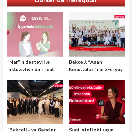
“Nar”ın dəstəyi ilə
Bakcell “Asan
inklüzivliyə dair real
Könüllüləri”nin 2-ci yay
həyat hekayələri
festivalının tərəfdaşı
təqdim edilir
olub — FOTO
“Bakcell» və Gənclər
Süni intellekt üçün