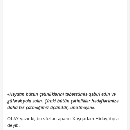
«Həyatın bütün çətinliklərini təbəssümlə qəbul edin və
gülərək yola salın. Çünki bütün çətinliklər hədəflərimizə
daha tez çatmağımız üçündür, unutmayın».
OLAY yazır ki, bu sözləri aparıcı Xoşqədəm Hidayətqızı
deyib.