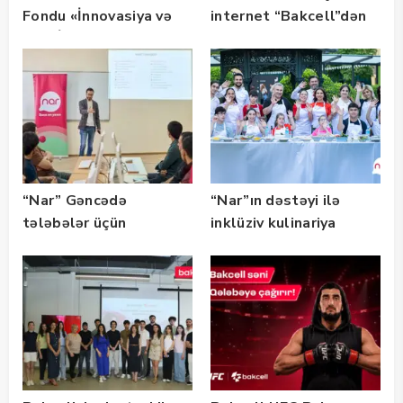
Fondu «İnnovasiya və
internet “Bakcell”dən
Süni İntellekt» üzrə
təqaüd proqramının
qalibləri ilə görüş
keçirib
“Nar” Gəncədə
“Nar”ın dəstəyi ilə
tələbələr üçün
inklüziv kulinariya
marketinq və karyera
master-klası
təlimləri təşkil edib
keçirilib — Fotolar