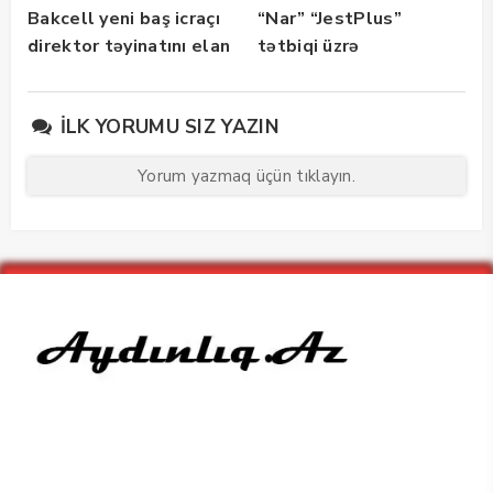
Bakcell yeni baş icraçı
“Nar” “JestPlus”
direktor təyinatını elan
tətbiqi üzrə
edib
maarifləndirici görüş
keçirdi
İLK YORUMU SIZ YAZIN
Yorum yazmaq üçün tıklayın.