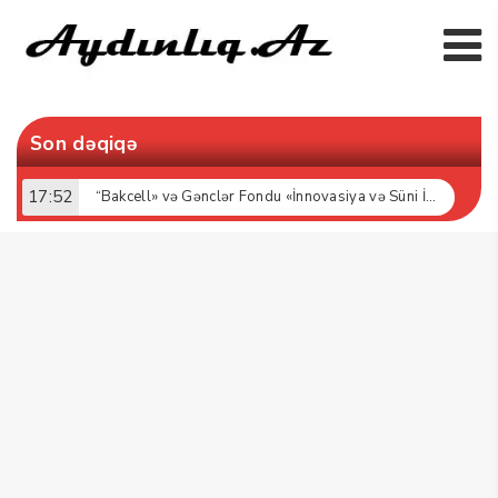
Son dəqiqə
17:52
“Bakcell» və Gənclər Fondu «İnnovasiya və Süni İntellekt» üzrə təqaüd proqramının qalibləri ilə görüş keçirib