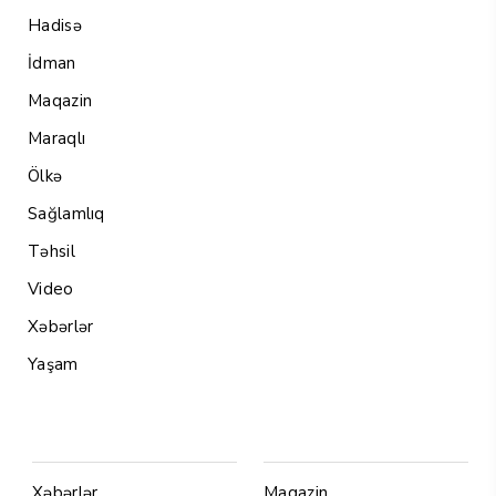
Hadisə
İdman
Maqazin
Maraqlı
Ölkə
Sağlamlıq
Təhsil
Video
Xəbərlər
Yaşam
Menu1
Menu 2
Xəbərlər
Maqazin