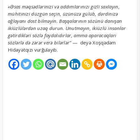
«Əsas məqsədlərinizi və addımlarınızı gizli saxlayın,
mühitinizi düzgün seçin, üzünüzə gülüb, dərdinizə
ağlayanı dost bilməyin. Başqalarının sözünü danışan
ikiüzlülərdən uzaq durun. Unutmayın, ikiüzlü insanlar
gətirdikləri sözlə faydalıdırlar, amma aparacaqları
sözlərlə də zərər verə bilərlər”
— deyə Xoşqədəm
Hidayətqızı vurğulayıb.