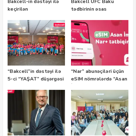
Bakcell-in dəstəyi ilə
Bakcell UFC Baku
keçirilən
tədbirinin əsas
“SummerStack
tərəfdaşıdır
Bootcamp” başladı
“Bakcell”in dəstəyi ilə
“Nar” abunəçiləri üçün
5-ci “YAŞAT” düşərgəsi
eSIM nömrələrdə “Asan
başlayıb
İmza” xidməti
istifadəyə verildi