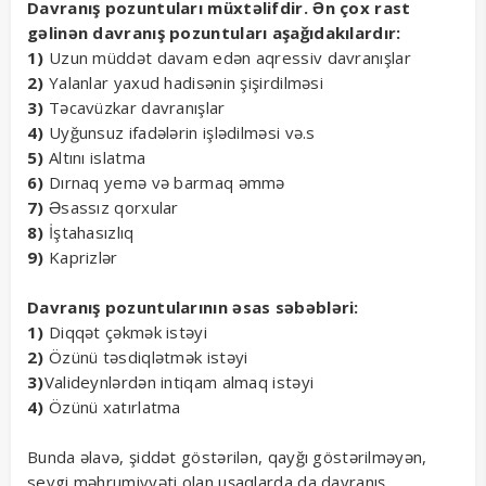
Davranış pozuntuları müxtəlifdir. Ən çox rast
gəlinən davranış pozuntuları aşağıdakılardır:
1)
Uzun müddət davam edən aqressiv davranışlar
2)
Yalanlar yaxud hadisənin şişirdilməsi
3)
Təcavüzkar davranışlar
4)
Uyğunsuz ifadələrin işlədilməsi və.s
5)
Altını islatma
6)
Dırnaq yemə və barmaq əmmə
7)
Əsassız qorxular
8)
İştahasızlıq
9)
Kaprizlər
Davranış pozuntularının əsas səbəbləri:
1)
Diqqət çəkmək istəyi
2)
Özünü təsdiqlətmək istəyi
3)
Valideynlərdən intiqam almaq istəyi
4)
Özünü xatırlatma
Bunda əlavə, şiddət göstərilən, qayğı göstərilməyən,
sevgi məhrumiyyəti olan uşaqlarda da davranış