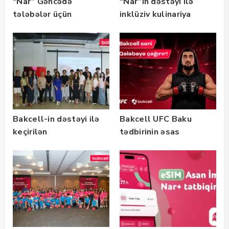
“Nar” Gəncədə
“Nar”ın dəstəyi ilə
tələbələr üçün
inklüziv kulinariya
marketinq və karyera
master-klası
təlimləri təşkil edib
keçirilib — Fotolar
Bakcell-in dəstəyi ilə
Bakcell UFC Baku
keçirilən
tədbirinin əsas
“SummerStack
tərəfdaşıdır
Bootcamp” başladı