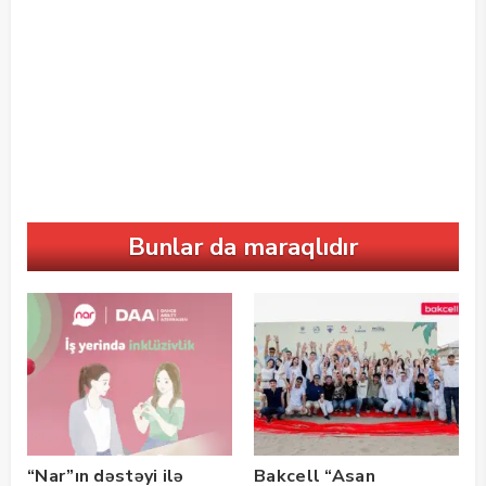
Bunlar da maraqlıdır
“Nar”ın dəstəyi ilə
Bakcell “Asan