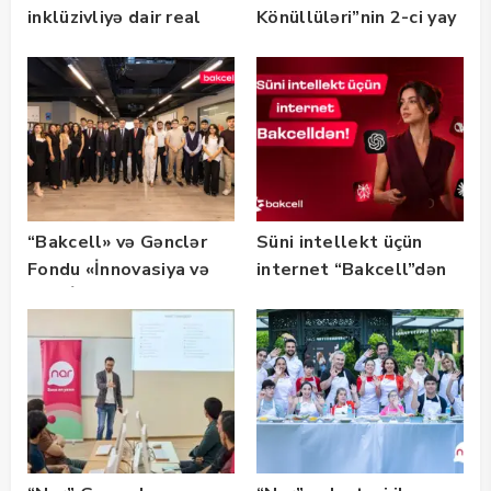
inklüzivliyə dair real
Könüllüləri”nin 2-ci yay
həyat hekayələri
festivalının tərəfdaşı
təqdim edilir
olub — FOTO
“Bakcell» və Gənclər
Süni intellekt üçün
Fondu «İnnovasiya və
internet “Bakcell”dən
Süni İntellekt» üzrə
təqaüd proqramının
qalibləri ilə görüş
keçirib