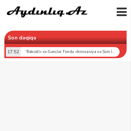
Son dəqiqə
17:52
“Bakcell» və Gənclər Fondu «İnnovasiya və Süni İntellekt» üzrə təqaüd proqramının qalibləri ilə görüş keçirib