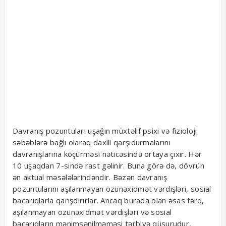
Davranış pozuntuları uşağın müxtəlif psixi və fizioloji
səbəblərə bağlı olaraq daxili qarşıdurmalarını
davranışlarına köçürməsi nəticəsində ortaya çıxır. Hər
10 uşaqdan 7-sində rast gəlinir. Buna görə də, dövrün
ən aktual məsələlərindəndir. Bəzən davranış
pozuntularını aşılanmayan özünəxidmət vərdişləri, sosial
bacarıqlarla qarışdırırlar. Ancaq burada olan əsas fərq,
aşılanmayan özünəxidmət vərdişləri və sosial
bacarıqların mənimsənilməməsi tərbiyə qüsurudur,