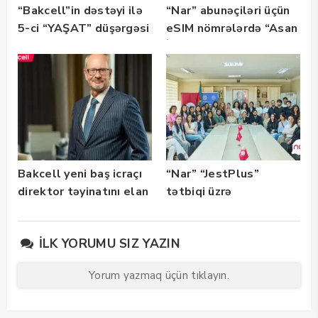
“Bakcell”in dəstəyi ilə
“Nar” abunəçiləri üçün
5-ci “YAŞAT” düşərgəsi
eSIM nömrələrdə “Asan
başlayıb
İmza” xidməti
istifadəyə verildi
Bakcell yeni baş icraçı
“Nar” “JestPlus”
direktor təyinatını elan
tətbiqi üzrə
edib
maarifləndirici görüş
keçirdi
İLK YORUMU SIZ YAZIN
Yorum yazmaq üçün tıklayın.