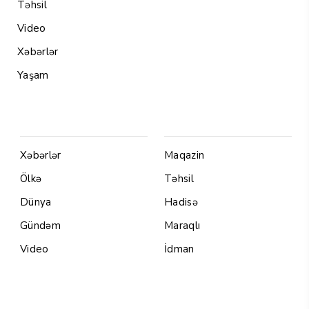
Təhsil
Video
Xəbərlər
Yaşam
Menu1
Menu 2
Xəbərlər
Maqazin
Ölkə
Təhsil
Dünya
Hadisə
Gündəm
Maraqlı
Video
İdman
Yazarlar