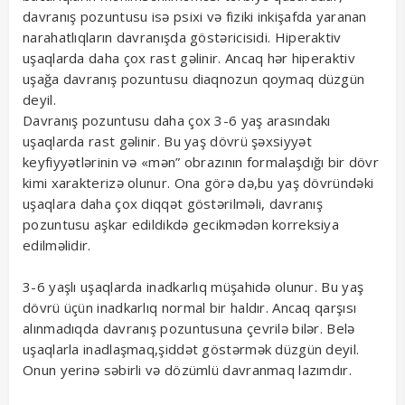
davranış pozuntusu isə psixi və fiziki inkişafda yaranan
narahatlıqların davranışda göstəricisidi. Hiperaktiv
uşaqlarda daha çox rast gəlinir. Ancaq hər hiperaktiv
uşağa davranış pozuntusu diaqnozun qoymaq düzgün
deyil.
Davranış pozuntusu daha çox 3-6 yaş arasındakı
uşaqlarda rast gəlinir. Bu yaş dövrü şəxsiyyət
keyfiyyətlərinin və «mən” obrazının formalaşdığı bir dövr
kimi xarakterizə olunur. Ona görə də,bu yaş dövründəki
uşaqlara daha çox diqqət göstərilməli, davranış
pozuntusu aşkar edildikdə gecikmədən korreksiya
edilməlidir.
3-6 yaşlı uşaqlarda inadkarlıq müşahidə olunur. Bu yaş
dövrü üçün inadkarlıq normal bir haldır. Ancaq qarşısı
alınmadıqda davranış pozuntusuna çevrilə bilər. Belə
uşaqlarla inadlaşmaq,şiddət göstərmək düzgün deyil.
Onun yerinə səbirli və dözümlü davranmaq lazımdır.