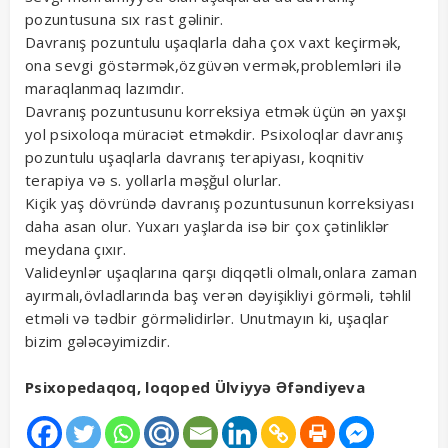
pozuntusuna sıx rast gəlinir.
Davranış pozuntulu uşaqlarla daha çox vaxt keçirmək,
ona sevgi göstərmək,özgüvən vermək,problemləri ilə
maraqlanmaq lazımdır.
Davranış pozuntusunu korreksiya etmək üçün ən yaxşı
yol psixoloqa müraciət etməkdir. Psixoloqlar davranış
pozuntulu uşaqlarla davranış terapiyası, koqnitiv
terapiya və s. yollarla məşğul olurlar.
Kiçik yaş dövründə davranış pozuntusunun korreksiyası
daha asan olur. Yuxarı yaşlarda isə bir çox çətinliklər
meydana çıxır.
Valideynlər uşaqlarına qarşı diqqətli olmalı,onlara zaman
ayırmalı,övladlarında baş verən dəyişikliyi görməli, təhlil
etməli və tədbir görməlidirlər. Unutmayın ki, uşaqlar
bizim gələcəyimizdir.
Psixopedaqoq, loqoped Ülviyyə Əfəndiyeva