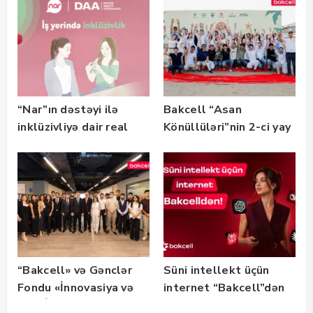
“Nar”ın dəstəyi ilə
Bakcell “Asan
inklüzivliyə dair real
Könüllüləri”nin 2-ci yay
həyat hekayələri
festivalının tərəfdaşı
təqdim edilir
olub — FOTO
“Bakcell» və Gənclər
Süni intellekt üçün
Fondu «İnnovasiya və
internet “Bakcell”dən
Süni İntellekt» üzrə