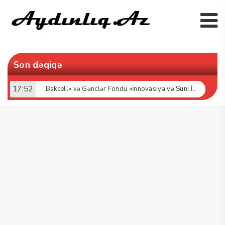
Son dəqiqə
17:52
“Bakcell» və Gənclər Fondu «İnnovasiya və Süni İntellekt» üzrə təqaüd proqramının qalibləri ilə görüş keçirib