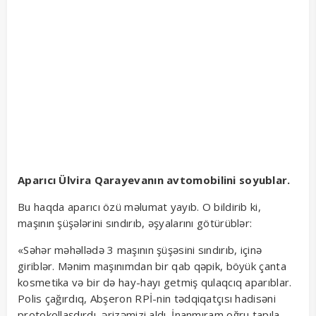
Aparıcı Ülvira Qarayevanın avtomobilini soyublar.
Bu haqda aparıcı özü məlumat yayıb. O bildirib ki,
maşının şüşələrini sındırıb, əşyalarını götürüblər:
«Səhər məhəllədə 3 maşının şüşəsini sındırıb, içinə
giriblər. Mənim maşınımdan bir qab qəpik, böyük çanta
kosmetika və bir də hay-hayı getmiş qulaqcıq aparıblar.
Polis çağırdıq, Abşeron RPİ-nin tədqiqatçısı hadisəni
protokollaşdırdı, ərizəmizi aldı. İnanmıram oğru tapıla,