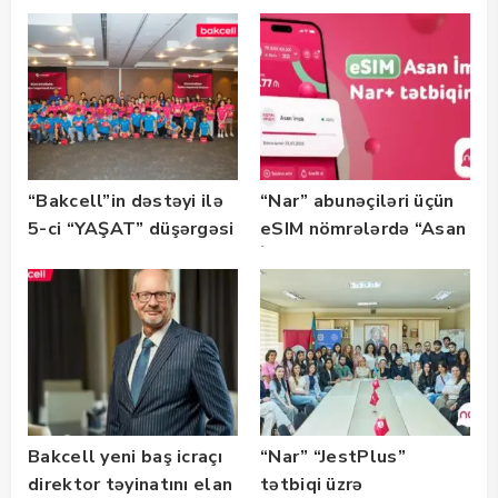
“SummerStack
tərəfdaşıdır
Bootcamp” başladı
“Bakcell”in dəstəyi ilə
“Nar” abunəçiləri üçün
5-ci “YAŞAT” düşərgəsi
eSIM nömrələrdə “Asan
başlayıb
İmza” xidməti
istifadəyə verildi
Bakcell yeni baş icraçı
“Nar” “JestPlus”
direktor təyinatını elan
tətbiqi üzrə