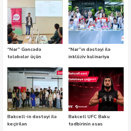
təqaüd proqramının
qalibləri ilə görüş
keçirib
“Nar” Gəncədə
“Nar”ın dəstəyi ilə
tələbələr üçün
inklüziv kulinariya
marketinq və karyera
master-klası
təlimləri təşkil edib
keçirilib — Fotolar
Bakcell-in dəstəyi ilə
Bakcell UFC Baku
keçirilən
tədbirinin əsas