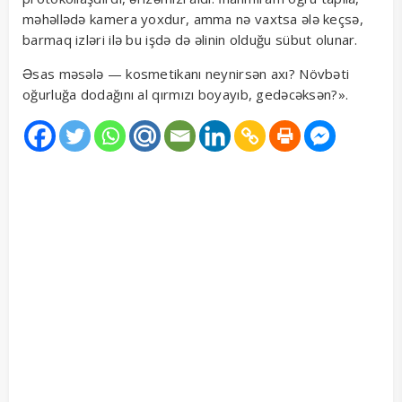
məhəllədə kamera yoxdur, amma nə vaxtsa ələ keçsə,
barmaq izləri ilə bu işdə də əlinin olduğu sübut olunar.
Əsas məsələ — kosmetikanı neynirsən axı? Növbəti
oğurluğa dodağını al qırmızı boyayıb, gedəcəksən?».