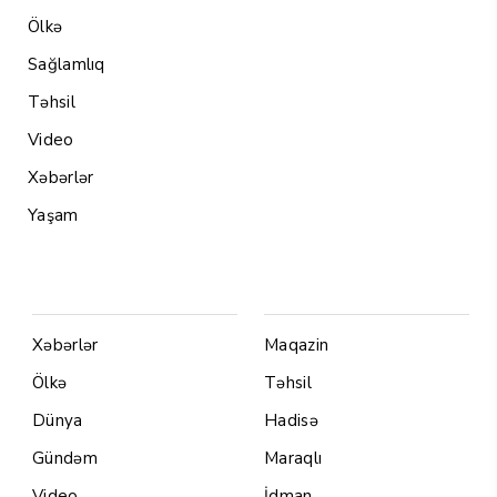
Ölkə
Sağlamlıq
Təhsil
Video
Xəbərlər
Yaşam
Menu1
Menu 2
Xəbərlər
Maqazin
Ölkə
Təhsil
Dünya
Hadisə
Gündəm
Maraqlı
Video
İdman