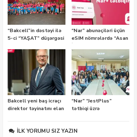
“Bakcell”in dəstəyi ilə
“Nar” abunəçiləri üçün
5-ci “YAŞAT” düşərgəsi
eSIM nömrələrdə “Asan
başlayıb
İmza” xidməti
istifadəyə verildi
Bakcell yeni baş icraçı
“Nar” “JestPlus”
direktor təyinatını elan
tətbiqi üzrə
edib
maarifləndirici görüş
keçirdi
İLK YORUMU SIZ YAZIN