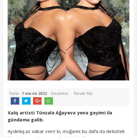
Tarix :
7 июля 2022
Oxunma :
Yorum Yaz
Xalq artisti Tünzalə Ağayeva yenə geyimi ilə
gündəmə gəlib.
Aydınlıq.az xəbər verir ki, müğənni bu dəfə də dekolteli