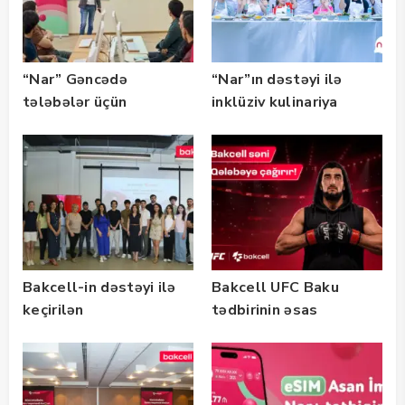
“Nar” Gəncədə
“Nar”ın dəstəyi ilə
tələbələr üçün
inklüziv kulinariya
marketinq və karyera
master-klası
təlimləri təşkil edib
keçirilib — Fotolar
Bakcell-in dəstəyi ilə
Bakcell UFC Baku
keçirilən
tədbirinin əsas
“SummerStack
tərəfdaşıdır
Bootcamp” başladı