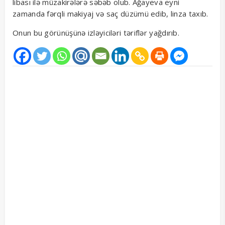
libası ilə müzakirələrə səbəb olub. Ağayeva eyni
zamanda fərqli makiyaj və saç düzümü edib, linza taxıb.
Onun bu görünüşünə izləyiciləri təriflər yağdırıb.