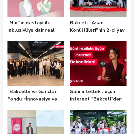
“Nar”ın dəstəyi ilə
Bakcell “Asan
inklüzivliyə dair real
Könüllüləri”nin 2-ci yay
həyat hekayələri
festivalının tərəfdaşı
təqdim edilir
olub — FOTO
“Bakcell» və Gənclər
Süni intellekt üçün
Fondu «İnnovasiya və
internet “Bakcell”dən
Süni İntellekt» üzrə
təqaüd proqramının
qalibləri ilə görüş
keçirib