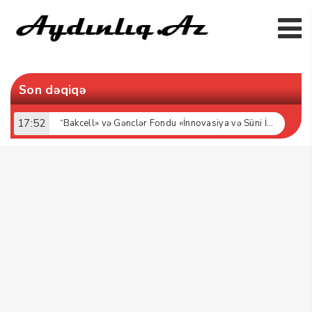
Son dəqiqə
17:52
“Bakcell» və Gənclər Fondu «İnnovasiya və Süni İntellekt» üzrə təqaüd proqramının qalibləri ilə görüş keçirib