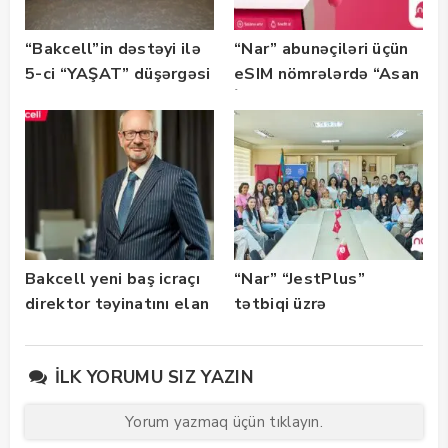
“Bakcell”in dəstəyi ilə
“Nar” abunəçiləri üçün
5-ci “YAŞAT” düşərgəsi
eSIM nömrələrdə “Asan
başlayıb
İmza” xidməti
istifadəyə verildi
Bakcell yeni baş icraçı
“Nar” “JestPlus”
direktor təyinatını elan
tətbiqi üzrə
edib
maarifləndirici görüş
keçirdi
İLK YORUMU SIZ YAZIN
Yorum yazmaq üçün tıklayın.