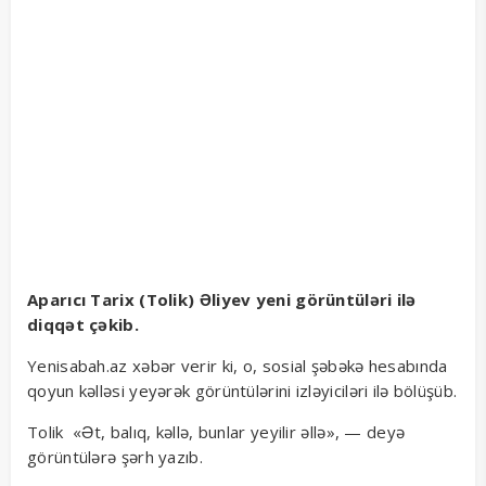
Aparıcı Tarix (Tolik) Əliyev yeni görüntüləri ilə
diqqət çəkib.
Yenisabah.az xəbər verir ki, o, sosial şəbəkə hesabında
qoyun kəlləsi yeyərək görüntülərini izləyiciləri ilə bölüşüb.
Tolik «Ət, balıq, kəllə, bunlar yeyilir əllə», — deyə
görüntülərə şərh yazıb.