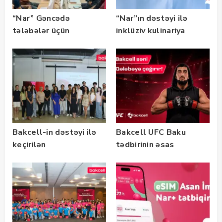
“Nar” Gəncədə
“Nar”ın dəstəyi ilə
tələbələr üçün
inklüziv kulinariya
marketinq və karyera
master-klası
təlimləri təşkil edib
keçirilib — Fotolar
Bakcell-in dəstəyi ilə
Bakcell UFC Baku
keçirilən
tədbirinin əsas
“SummerStack
tərəfdaşıdır
Bootcamp” başladı