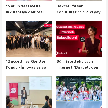
“Nar”ın dəstəyi ilə
Bakcell “Asan
inklüzivliyə dair real
Könüllüləri”nin 2-ci yay
həyat hekayələri
festivalının tərəfdaşı
təqdim edilir
olub — FOTO
“Bakcell» və Gənclər
Süni intellekt üçün
Fondu «İnnovasiya və
internet “Bakcell”dən
Süni İntellekt» üzrə
təqaüd proqramının
qalibləri ilə görüş
keçirib