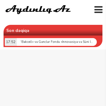
Son dəqiqə
17:52
“Bakcell» və Gənclər Fondu «İnnovasiya və Süni İntellekt» üzrə təqaüd proqramının qalibləri ilə görüş keçirib