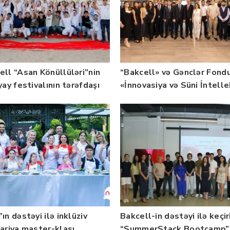
ell “Asan Könüllüləri”nin
“Bakcell» və Gənclər Fond
yay festivalının tərəfdaşı
«İnnovasiya və Süni İntell
b — FOTO
üzrə təqaüd proqramının
qalibləri ilə görüş keçirib
ın dəstəyi ilə inklüziv
Bakcell-in dəstəyi ilə keçir
nariya master-klası
“SummerStack Bootcamp”