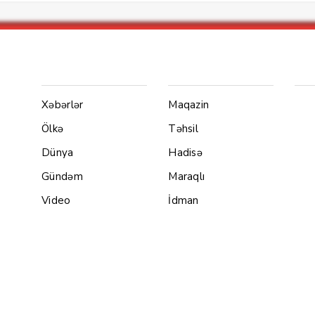
Menu1
Menu 2
Ya
Xəbərlər
Maqazin
Ölkə
Təhsil
Dünya
Hadisə
Gündəm
Maraqlı
Video
İdman