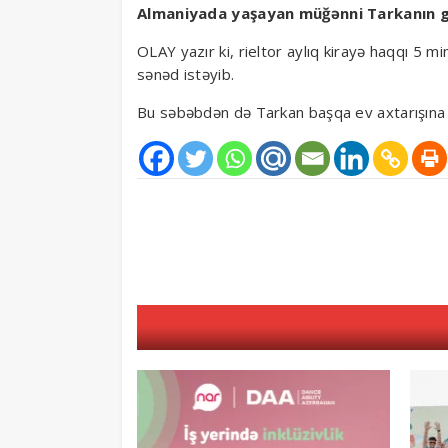
Almaniyada yaşayan müğənni Tarkanın gö
OLAY yazır ki, rieltor aylıq kirayə haqqı 5 mi
sənəd istəyib.
Bu səbəbdən də Tarkan başqa ev axtarışına 