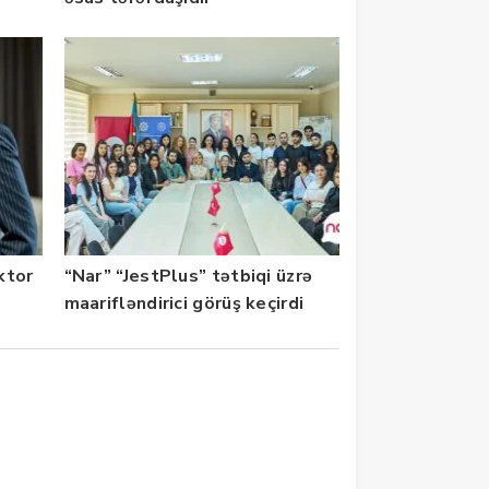
ektor
“Nar” “JestPlus” tətbiqi üzrə
maarifləndirici görüş keçirdi