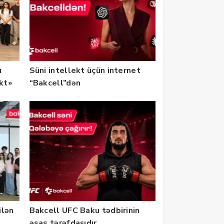
u
Süni intellekt üçün internet
ekt»
“Bakcell”dən
ilən
Bakcell UFC Baku tədbirinin
əsas tərəfdaşıdır