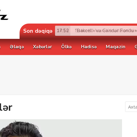
Son dəqiqə
17:52
a
Əlaqə
Xəbərlər
Ölkə
Hadisə
Maqazin
lər