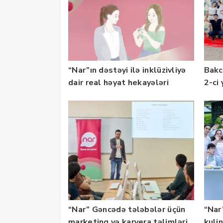
“Nar”ın dəstəyi ilə inklüzivliyə
Bakc
dair real həyat hekayələri
2-ci 
təqdim edilir
olu
“Nar” Gəncədə tələbələr üçün
“Nar”
marketinq və karyera təlimləri
kuli