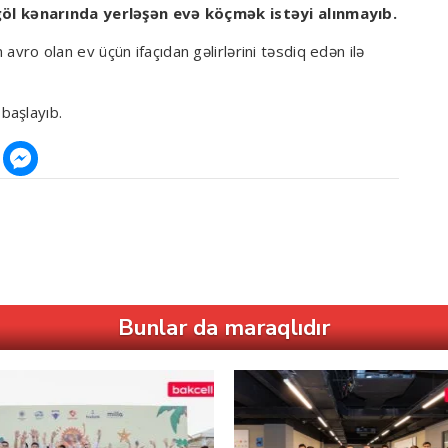
l kənarında yerləşən evə köçmək istəyi alınmayıb.
n avro olan ev üçün ifaçıdan gəlirlərini təsdiq edən ilə
başlayıb.
Bunlar da maraqlıdır