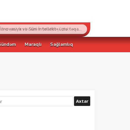
“Bakcell» və Gənclər Fondu «İnnovasiya və Süni İntellekt» üzrə təqaüd proqramının qalibləri ilə görüş keçirib
Gündəm
Maraqlı
Sağlamlıq