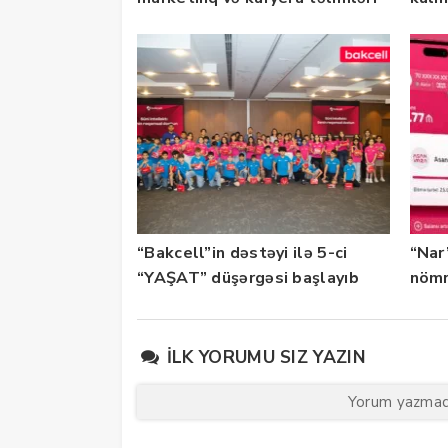
təşkil edib
keçi
“Bakcell”in dəstəyi ilə 5-ci
“Nar
“YAŞAT” düşərgəsi başlayıb
nömr
xidmə
İLK YORUMU SIZ YAZIN
Yorum yazmaq 