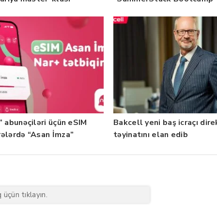
rilib — Fotolar
başladı
” abunəçiləri üçün eSIM
Bakcell yeni baş icraçı dir
ələrdə “Asan İmza”
təyinatını elan edib
ti istifadəyə verildi
üçün tıklayın.