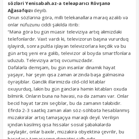
sözləri Yenisabah.az-a teleaparıcı Rövşanə
Ağasəfqızı
deyib.
Onun sözlərinə görə, milli telekanallara maraq azalıb və
onlar nüfuzunu ciddi şəkildə itirib:
“Mənə görə bu gün müasir televiziya artıq əlimizdəki
telefonlardır. Vaxt vardı ki, televizorun başına vururduq
işləyirdi, sonra pultla işləyən televizorlara keçdik və bu
gün artıq yeni era gəlib, televizor əl boyda smartfonlara
uduzub. Televiziya artıq ovcumuzdadır.
Dəfələrlə demişəm, bu gün insanlar dinamik həyat
yaşayır, hər şeyin qısa zaman ərzində başa gəlməsinə
öyrəşiblər. Gənclik illərimizdə cild-cild kitablar
oxuyurduq, lakin bu gün gənclərə həmin kitabları oxuda
bilmirik. Onların buna nə həvəsi, nə də zamanı var. Onlar
becid həyat tərzini seçiblər, bu da zamanın tələbidir.
Efirdə 2-3 saatlıq zaman alan söz-söhbətə hesablanmış
müzakirələr artıq tamaşaçıya maraqlı deyil. Verilişin
içindən kəsilmiş qısa hissələr sosial şəbəkələrdə
paylaşılır, onlar baxılır, müzakirə obyektinə çevrilir, bu
haradasa tamaşaçının diqqətini cəlb edir.