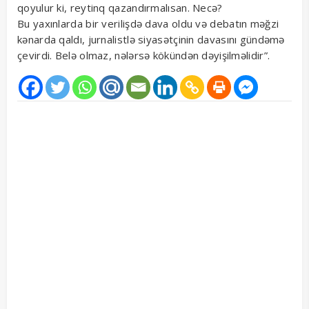
qoyulur ki, reytinq qazandırmalısan. Necə?
Bu yaxınlarda bir verilişdə dava oldu və debatın məğzi
kənarda qaldı, jurnalistlə siyasətçinin davasını gündəmə
çevirdi. Belə olmaz, nələrsə kökündən dəyişilməlidir”.