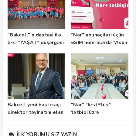
“Bakcell”in dəstəyi ilə
“Nar” abunəçiləri üçün
5-ci “YAŞAT” düşərgəsi
eSIM nömrələrdə “Asan
başlayıb
İmza” xidməti
istifadəyə verildi
Bakcell yeni baş icraçı
“Nar” “JestPlus”
direktor təyinatını elan
tətbiqi üzrə
edib
maarifləndirici görüş
keçirdi
İLK YORUMU SIZ YAZIN