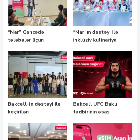
“Nar” Gəncədə
“Nar”ın dəstəyi ilə
tələbələr üçün
inklüziv kulinariya
marketinq və karyera
master-klası
təlimləri təşkil edib
keçirilib — Fotolar
Bakcell-in dəstəyi ilə
Bakcell UFC Baku
keçirilən
tədbirinin əsas
“SummerStack
tərəfdaşıdır
Bootcamp” başladı