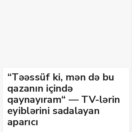
“Təəssüf ki, mən də bu
qazanın içində
qaynayıram“ — TV-lərin
eyiblərini sadalayan
aparıcı