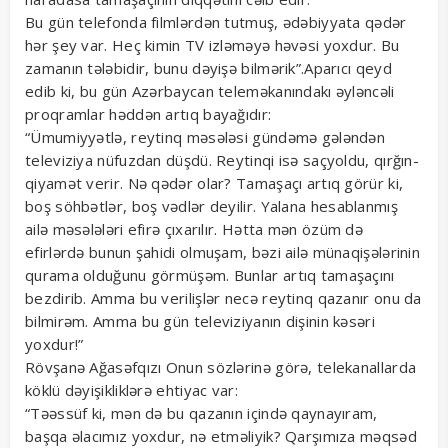
Bu gün telefonda filmlərdən tutmuş, ədəbiyyata qədər
hər şey var. Heç kimin TV izləməyə həvəsi yoxdur. Bu
zamanın tələbidir, bunu dəyişə bilmərik”.Aparıcı qeyd
edib ki, bu gün Azərbaycan teleməkanındakı əyləncəli
proqramlar həddən artıq bayağıdır:
“Ümumiyyətlə, reytinq məsələsi gündəmə gələndən
televiziya nüfuzdan düşdü. Reytinqi isə saçyoldu, qırğın-
qiyamət verir. Nə qədər olar? Tamaşaçı artıq görür ki,
boş söhbətlər, boş vədlər deyilir. Yalana hesablanmış
ailə məsələləri efirə çıxarılır. Hətta mən özüm də
efirlərdə bunun şahidi olmuşam, bəzi ailə münaqişələrinin
qurama olduğunu görmüşəm. Bunlar artıq tamaşaçını
bezdirib. Amma bu verilişlər necə reytinq qazanır onu da
bilmirəm. Amma bu gün televiziyanın dişinin kəsəri
yoxdur!”
Rövşanə Ağasəfqızı Onun sözlərinə görə, telekanallarda
köklü dəyişikliklərə ehtiyac var:
“Təəssüf ki, mən də bu qazanın içində qaynayıram,
başqa əlacımız yoxdur, nə etməliyik? Qarşımıza məqsəd