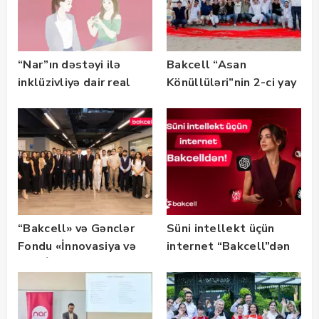
“Nar”ın dəstəyi ilə
Bakcell “Asan
inklüzivliyə dair real
Könüllüləri”nin 2-ci yay
həyat hekayələri
festivalının tərəfdaşı
təqdim edilir
olub — FOTO
“Bakcell» və Gənclər
Süni intellekt üçün
Fondu «İnnovasiya və
internet “Bakcell”dən
Süni İntellekt» üzrə
təqaüd proqramının
qalibləri ilə görüş
keçirib