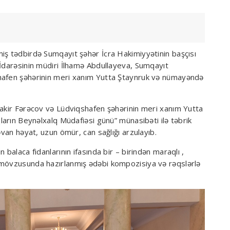
iş tədbirdə Sumqayıt şəhər İcra Hakimiyyətinin başçısı
 İdarəsinin müdiri İlhamə Abdullayeva, Sumqayıt
hafen şəhərinin meri xanım Yutta Ştaynruk və nümayəndə
Zakir Fərəcov və Lüdviqshafen şəhərinin meri xanım Yutta
qların Beynəlxalq Müdafiəsi günü” münasibəti ilə təbrik
əvan həyat, uzun ömür, can sağlığı arzulayıb.
 balaca fidanlarının ifasında bir – birindən maraqlı ,
 mövzusunda hazırlanmış ədəbi kompozisiya və rəqslərlə