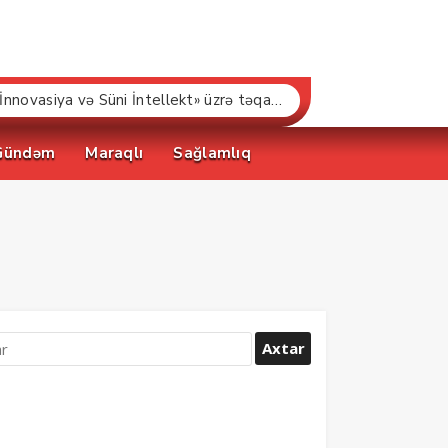
“Bakcell”dən
Gündəm
Maraqlı
Sağlamlıq