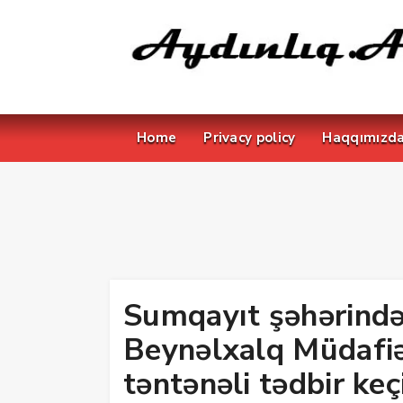
Home
Privacy policy
Haqqımızd
Sumqayıt şəhərində
Beynəlxalq Müdafiə
təntənəli tədbir keçi