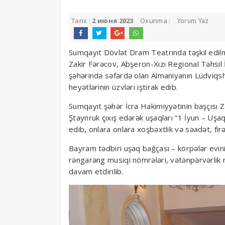
Tarix :
2 июня 2023
Oxunma :
Yorum Yaz
Sumqayıt Dövlət Dram Teatrında təşkil edilm
Zakir Fərəcov, Abşeron-Xızı Regional Təhsil
şəhərində səfərdə olan Almaniyanın Lüdviqs
heyətlərinin üzvləri iştirak edib.
Sumqayıt şəhər İcra Hakimiyyətinin başçısı 
Ştaynruk çıxış edərək uşaqları “1 İyun – Uşa
edib, onlara onlara xoşbəxtlik və səadət, fir
Bayram tədbiri uşaq bağçası – körpələr evinin
rəngarəng musiqi nömrələri, vətənpərvərlik
davam etdirilib.