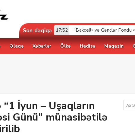
Son dəqiqə
15:51
Süni intellekt üçün internet 
a
Əlaqə
Xəbərlər
Ölkə
Hadisə
Maqazin
 “1 İyun – Uşaqların
si Günü” münasibətilə
rilib