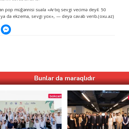
alan pop müğənnisi suala «Artıq sevgi vecimə deyil. 50
 ya da ekzema, sevgi yox», — deyə cavab verib.(oxu.az)
Bunlar da maraqlıdır