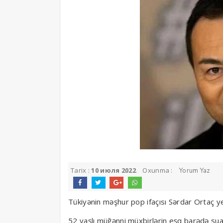
Tarix :
10 июля 2022
Oxunma :
Yorum Yaz
Tükiyənin məşhur pop ifaçısı Sərdar Ortaç yen
52 yaşlı müğənni müxbirlərin eşq barədə suall