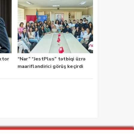
ektor
“Nar” “JestPlus” tətbiqi üzrə
maarifləndirici görüş keçirdi