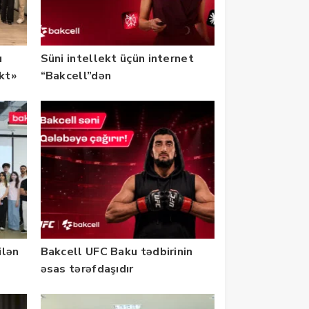
u
Süni intellekt üçün internet
ekt»
“Bakcell”dən
ilən
Bakcell UFC Baku tədbirinin
əsas tərəfdaşıdır