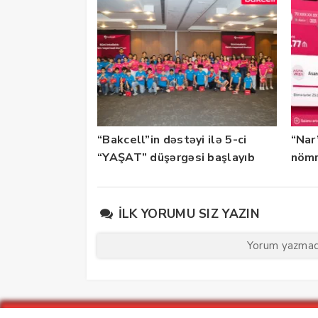
“Bakcell”in dəstəyi ilə 5-ci
“Nar
“YAŞAT” düşərgəsi başlayıb
nömr
xidmə
İLK YORUMU SIZ YAZIN
Yorum yazmaq 