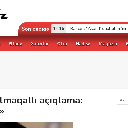
Son dəqiqə
17:52
a
Əlaqə
Xəbərlər
Ölkə
Hadisə
Maqazin
lmaqallı açıqlama:
»