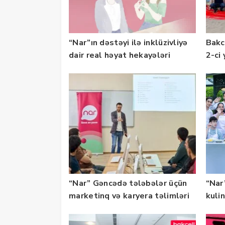
“Nar”ın dəstəyi ilə inklüzivliyə
Bakc
dair real həyat hekayələri
2-ci 
təqdim edilir
olu
“Nar” Gəncədə tələbələr üçün
“Nar”
marketinq və karyera təlimləri
kuli
təşkil edib
keçi