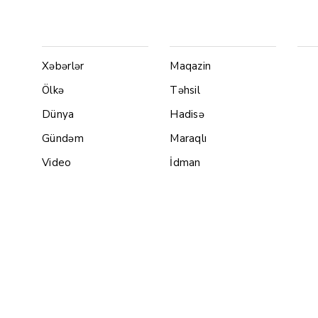
Menu1
Menu 2
Ya
Xəbərlər
Maqazin
Ölkə
Təhsil
Dünya
Hadisə
Gündəm
Maraqlı
Video
İdman