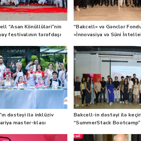
ell “Asan Könüllüləri”nin
“Bakcell» və Gənclər Fond
yay festivalının tərəfdaşı
«İnnovasiya və Süni İntell
b — FOTO
üzrə təqaüd proqramının
qalibləri ilə görüş keçirib
ın dəstəyi ilə inklüziv
Bakcell-in dəstəyi ilə keçir
nariya master-klası
“SummerStack Bootcamp”
rilib — Fotolar
başladı