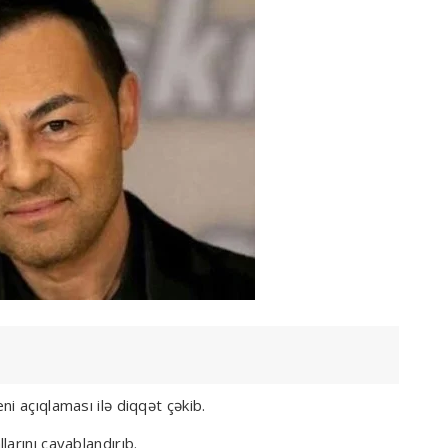
i açıqlaması ilə diqqət çəkib.
arını cavablandırıb.