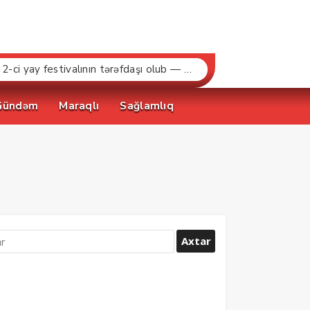
“Bakcell» və Gənclər Fondu «İnnovasiya və Süni İntellekt» üzrə təqaüd proqramının qalibləri ilə görüş keçirib
Gündəm
Maraqlı
Sağlamlıq