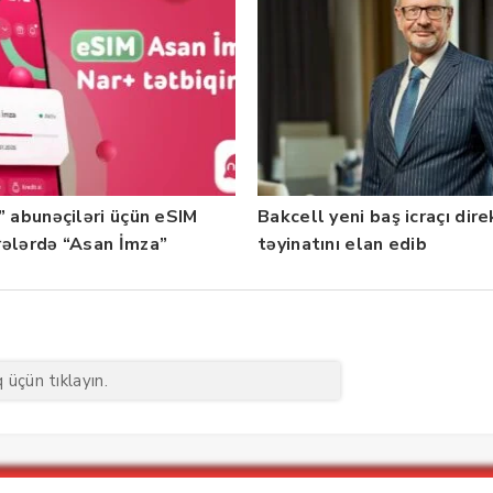
” abunəçiləri üçün eSIM
Bakcell yeni baş icraçı dir
ələrdə “Asan İmza”
təyinatını elan edib
ti istifadəyə verildi
üçün tıklayın.