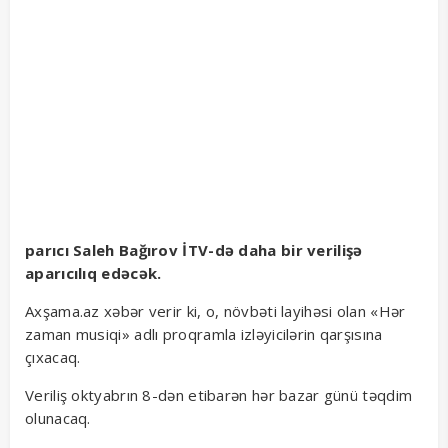
parıcı Saleh Bağırov İTV-də daha bir verilişə
aparıcılıq edəcək.
Axşama.az xəbər verir ki, o, növbəti layihəsi olan «Hər
zaman musiqi» adlı proqramla izləyicilərin qarşısına
çıxacaq.
Veriliş oktyabrın 8-dən etibarən hər bazar günü təqdim
olunacaq.