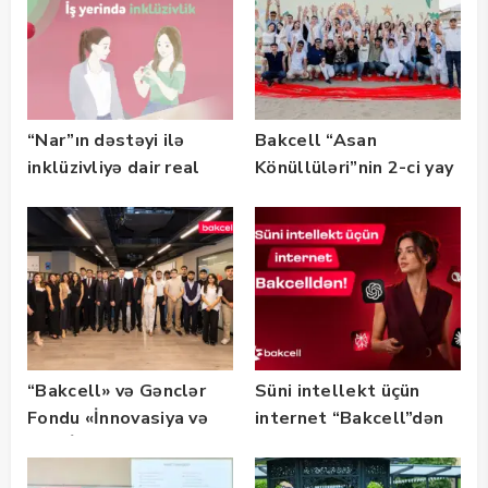
“Nar”ın dəstəyi ilə
Bakcell “Asan
inklüzivliyə dair real
Könüllüləri”nin 2-ci yay
həyat hekayələri
festivalının tərəfdaşı
təqdim edilir
olub — FOTO
“Bakcell» və Gənclər
Süni intellekt üçün
Fondu «İnnovasiya və
internet “Bakcell”dən
Süni İntellekt» üzrə
təqaüd proqramının