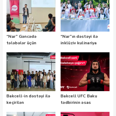
qalibləri ilə görüş
keçirib
“Nar” Gəncədə
“Nar”ın dəstəyi ilə
tələbələr üçün
inklüziv kulinariya
marketinq və karyera
master-klası
təlimləri təşkil edib
keçirilib — Fotolar
Bakcell-in dəstəyi ilə
Bakcell UFC Baku
keçirilən
tədbirinin əsas
“SummerStack
tərəfdaşıdır
Bootcamp” başladı