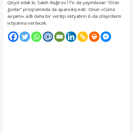
Qeyd edək ki, Saleh Bağırov İTV-də yayımlanan “Ötən
günlər” proqramında da aparıcılıq edir. Onun «Cümə
axşamı» adlı daha bir verilişi oktyabrın 6-da izləyicilərin
ixtiyarına veriləcək.