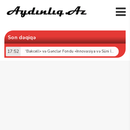
Son dəqiqə
17:52
“Bakcell» və Gənclər Fondu «İnnovasiya və Süni İntellekt» üzrə təqaüd proqramının qalibləri ilə görüş keçirib