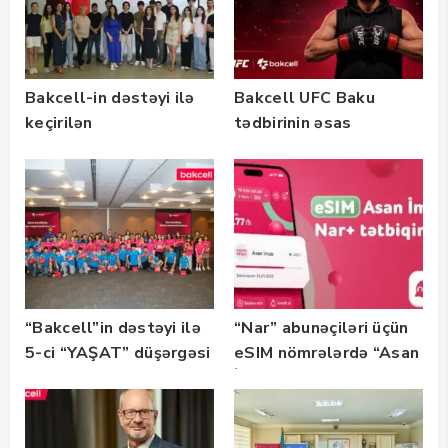
Bakcell-in dəstəyi ilə
Bakcell UFC Baku
keçirilən
tədbirinin əsas
“SummerStack
tərəfdaşıdır
Bootcamp” başladı
“Bakcell”in dəstəyi ilə
“Nar” abunəçiləri üçün
5-ci “YAŞAT” düşərgəsi
eSIM nömrələrdə “Asan
başlayıb
İmza” xidməti
istifadəyə verildi