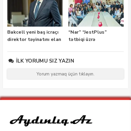
Bakcell yeni baş icraçı
“Nar” “JestPlus”
direktor təyinatını elan
tətbiqi üzrə
edib
maarifləndirici görüş
keçirdi
İLK YORUMU SIZ YAZIN
Yorum yazmaq üçün tıklayın.