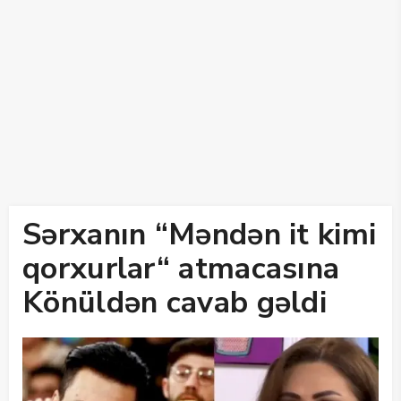
Sərxanın “Məndən it kimi
qorxurlar“ atmacasına
Könüldən cavab gəldi