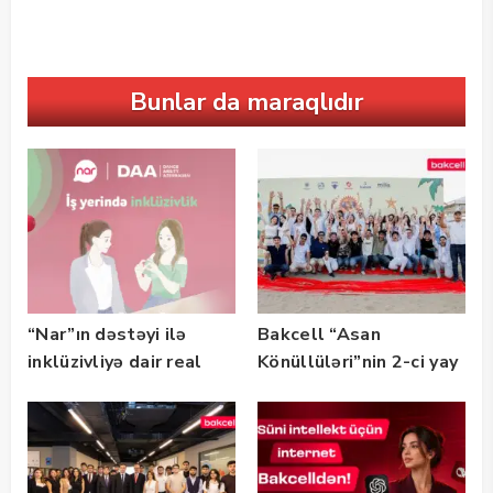
Bunlar da maraqlıdır
“Nar”ın dəstəyi ilə
Bakcell “Asan
inklüzivliyə dair real
Könüllüləri”nin 2-ci yay
həyat hekayələri
festivalının tərəfdaşı
təqdim edilir
olub — FOTO