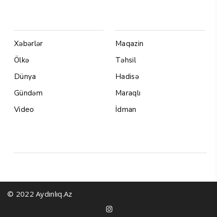
Menu1
Menu 2
Xəbərlər
Maqazin
Ölkə
Təhsil
Dünya
Hadisə
Gündəm
Maraqlı
Video
İdman
Yazarlar
© 2022 Aydınlıq.Az