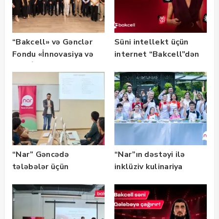
“Bakcell» və Gənclər
Süni intellekt üçün
Fondu «İnnovasiya və
internet “Bakcell”dən
Süni İntellekt» üzrə
təqaüd proqramının
qalibləri ilə görüş
keçirib
“Nar” Gəncədə
“Nar”ın dəstəyi ilə
tələbələr üçün
inklüziv kulinariya
marketinq və karyera
master-klası
təlimləri təşkil edib
keçirilib — Fotolar