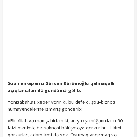
Şoumen-aparıcı Sərxan Kərəmoğlu qalmaqallı
açıqlamaları ilə gündəmə gəlib.
Yenisabah.az xəbər verir ki, bu dəfə o, şou-biznes
nümayəndələrinə ismarış göndərib:
«Bir Allah və mən şahidəm ki, ən yaxşı müğənnilərin 90
faizi mənimlə bir səhnəni bölüşməyə qorxurlar. İt kimi
qorxurlar, adam kimi də yox. Oxumaq anqırmaq və