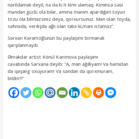
nərildəmək deyil, nə də ki it kimi ulamaq. Kiminsə səsi
məndən güclü ola bilər, amma mənim apardığım toyun
tozu ola bilməzsiniz deyə, qorxursunuz. Mən olan toyda,
səhnədə, verilişdə ağlı olan təbii ki,məni istəməz”.
Sərxan Kərəmoğlunun bu paylaşımı birmənalı
qarşılanmayıb.
Əməkdar artist Könül Kərimova paylaşımı
cavabında Sərxana deyib: “A, mən ağıllıyam! Və hamıdan
da qəşəng oxuyuram! Və səndən də qorxmuram,
bildin?!”