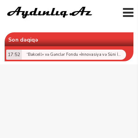
Son dəqiqə
17:52
“Bakcell» və Gənclər Fondu «İnnovasiya və Süni İntellekt» üzrə təqaüd proqramının qalibləri ilə görüş keçirib