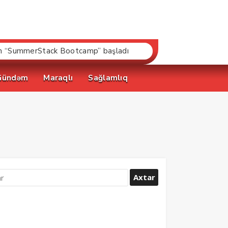
əsas tərəfdaşıdır
Gündəm
Maraqlı
Sağlamlıq