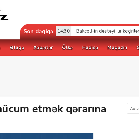
Son dəqiqə
14:01
Bakcell UFC Baku tədbirinin 
a
Əlaqə
Xəbərlər
Ölkə
Hadisə
Maqazin
hücum etmək qərarına