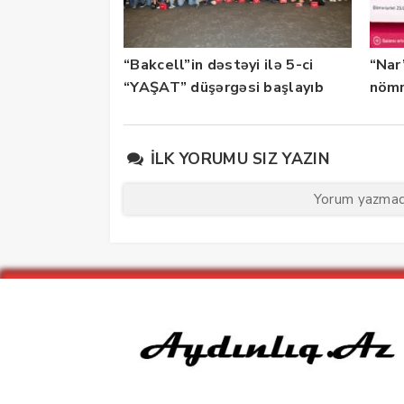
“Bakcell”in dəstəyi ilə 5-ci
“Nar
“YAŞAT” düşərgəsi başlayıb
nömr
xidmə
İLK YORUMU SIZ YAZIN
Yorum yazmaq 