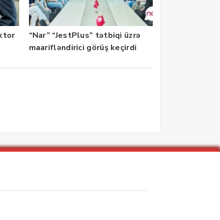
ektor
“Nar” “JestPlus” tətbiqi üzrə
maarifləndirici görüş keçirdi
zarlar