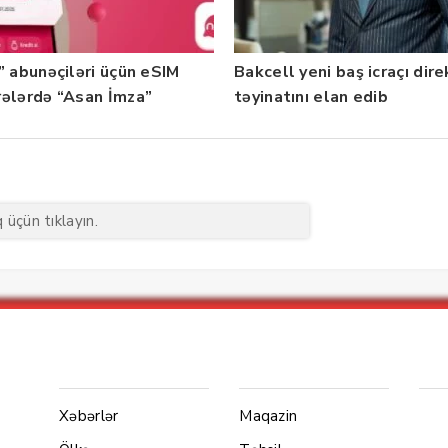
” abunəçiləri üçün eSIM
Bakcell yeni baş icraçı dir
ələrdə “Asan İmza”
təyinatını elan edib
ti istifadəyə verildi
üçün tıklayın.
Menu1
Menu 2
Ya
Xəbərlər
Maqazin