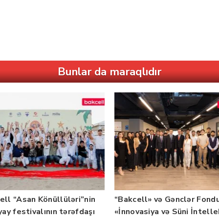
Bunlar da maraqlıdır
ell “Asan Könüllüləri”nin
“Bakcell» və Gənclər Fond
yay festivalının tərəfdaşı
«İnnovasiya və Süni İntell