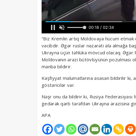
“Biz Kremlin artıq Moldovaya hücum etmək qə
vacibdir. Əgər ruslar nəzarəti ələ almağa ba
Ukrayna üçün təhlükə mövcud olacaq. Əgər Ru
Moldovanın ərazi bütövlüyünün pozulması ol
mənbə bildirir.
Kəşfiyyat məlumatlarına əsasən bildirilir ki, 
göstəricilər var.
Nəşr onu da bildirir ki, Rusiya Federasiyas
gedərək qərb tərəfdən Ukrayna ərazisinə g
APA