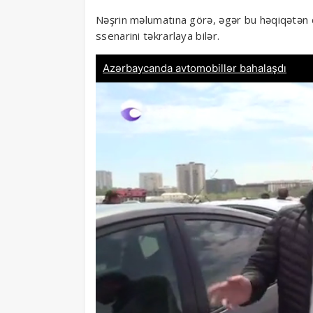
Nəşrin məlumatına görə, əgər bu həqiqətən
ssenarini təkrarlaya bilər.