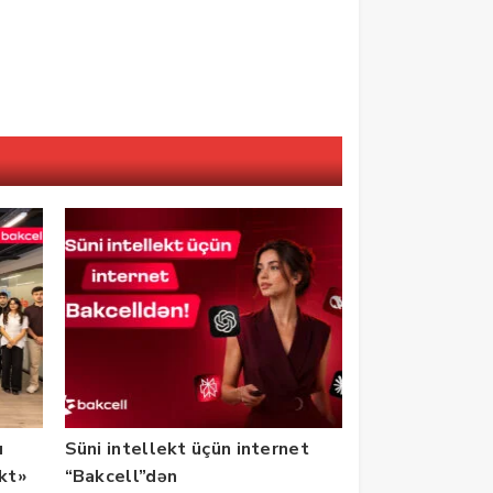
u
Süni intellekt üçün internet
ekt»
“Bakcell”dən