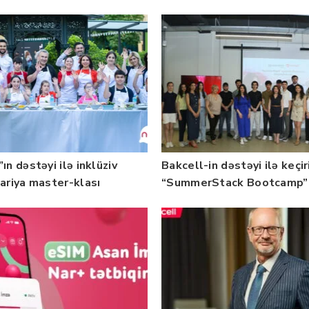
b — FOTO
üzrə təqaüd proqramının
qalibləri ilə görüş keçirib
ın dəstəyi ilə inklüziv
Bakcell-in dəstəyi ilə keçir
nariya master-klası
“SummerStack Bootcamp”
rilib — Fotolar
başladı