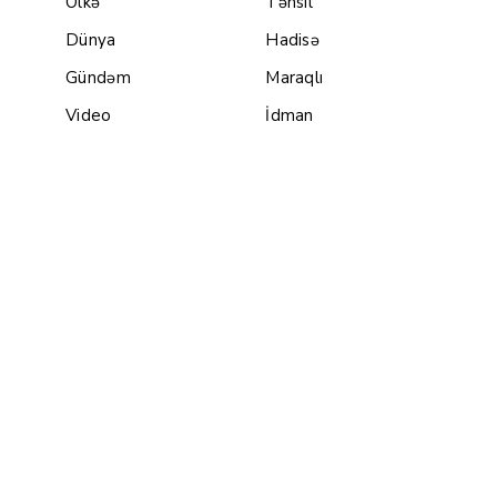
Ölkə
Təhsil
Dünya
Hadisə
Gündəm
Maraqlı
Video
İdman