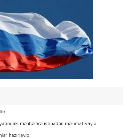
ib.
yatındakı mənbələrə istinadən məlumat yayıb.
nlar hazırlayıb.