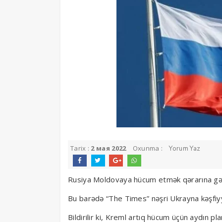
Tarix :
2 мая 2022
Oxunma :
Yorum Yaz
Rusiya Moldovaya hücum etmək qərarına gəl
Bu barədə “The Times” nəşri Ukrayna kəşfiy
Bildirilir ki, Kreml artıq hücum üçün aydın pla