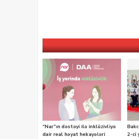
“Nar”ın dəstəyi ilə inklüzivliyə
Bakc
dair real həyat hekayələri
2-ci 