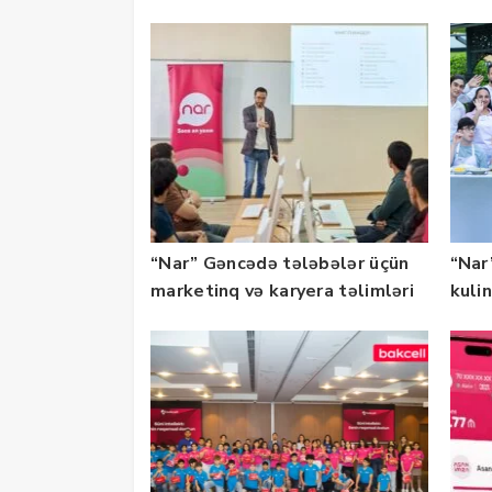
təqdim edilir
olu
“Nar” Gəncədə tələbələr üçün
“Nar”
marketinq və karyera təlimləri
kuli
təşkil edib
keçi