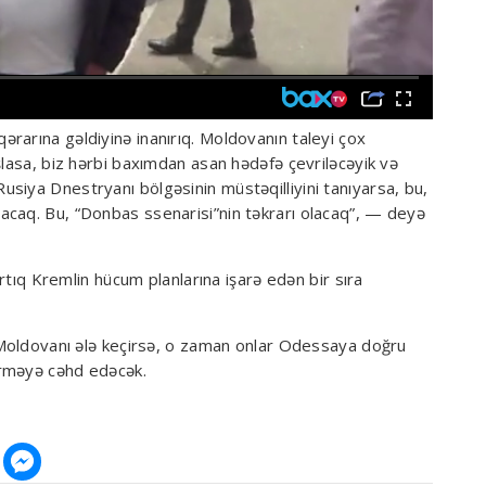
rarına gəldiyinə inanırıq. Moldovanın taleyi çox
şlasa, biz hərbi baxımdan asan hədəfə çevriləcəyik və
siya Dnestryanı bölgəsinin müstəqilliyini tanıyarsa, bu,
acaq. Bu, “Donbas ssenarisi”nin təkrarı olacaq”, — deyə
artıq Kremlin hücum planlarına işarə edən bir sıra
ı Moldovanı ələ keçirsə, o zaman onlar Odessaya doğru
irməyə cəhd edəcək.