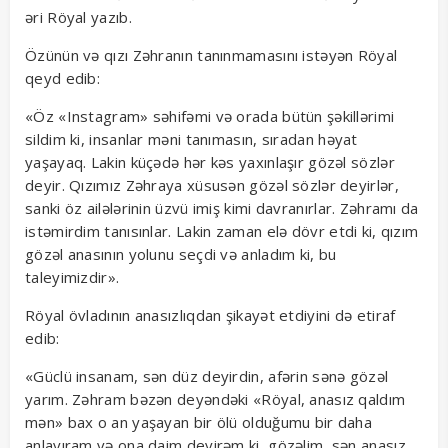
əri Röyal yazıb.
Özünün və qızı Zəhranın tanınmamasını istəyən Röyal
qeyd edib:
«Öz «Instagram» səhifəmi və orada bütün şəkillərimi
sildim ki, insanlar məni tanımasın, sıradan həyat
yaşayaq. Lakin küçədə hər kəs yaxınlaşır gözəl sözlər
deyir. Qızımız Zəhraya xüsusən gözəl sözlər deyirlər,
sanki öz ailələrinin üzvü imiş kimi davranırlar. Zəhramı da
istəmirdim tanısınlar. Lakin zaman elə dövr etdi ki, qızım
gözəl anasının yolunu seçdi və anladım ki, bu
taleyimizdir».
Röyal övladının anasızlıqdan şikayət etdiyini də etiraf
edib:
«Güclü insanam, sən düz deyirdin, afərin sənə gözəl
yarım. Zəhram bəzən deyəndəki «Röyal, anasız qaldım
mən» bax o an yaşayan bir ölü olduğumu bir daha
anlayıram və ona daim deyirəm ki, gözəlim, sən anasız