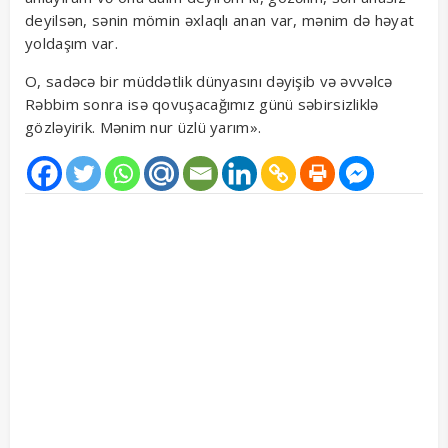
deyilsən, sənin mömin əxlaqlı anan var, mənim də həyat
yoldaşım var.
O, sadəcə bir müddətlik dünyasını dəyişib və əvvəlcə
Rəbbim sonra isə qovuşacağımız günü səbirsizliklə
gözləyirik. Mənim nur üzlü yarım».