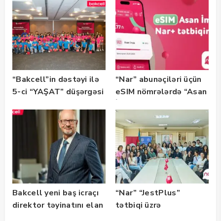
Bootcamp” başladı
“Bakcell”in dəstəyi ilə
“Nar” abunəçiləri üçün
5-ci “YAŞAT” düşərgəsi
eSIM nömrələrdə “Asan
başlayıb
İmza” xidməti
istifadəyə verildi
Bakcell yeni baş icraçı
“Nar” “JestPlus”
direktor təyinatını elan
tətbiqi üzrə
edib
maarifləndirici görüş