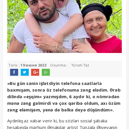
Tarix :
19 июня 2023
Oxunma :
Yorum Yaz
«Bu gün sənin işlətdiyin telefona saatlarla
baxmışam, sonra öz telefonuma zəng elədim. Ərəb
dilində «eşqim» yazmışdım, 6 aydır ki, o nömrədən
mənə zəng gəlmirdi və çox qəribə oldum, axı özüm
zəng eləmişəm, yenə də bəlkə deyə düşündüm».
Aydınlıq.az xəbər verir ki, bu sözləri sosial şəbəkə
hesabında mərhum Əməkdar artist Tünzalə Əliyevanın