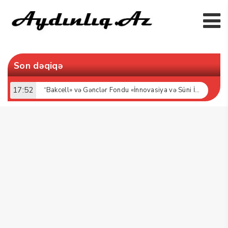
Son dəqiqə
17:52
“Bakcell» və Gənclər Fondu «İnnovasiya və Süni İntellekt» üzrə təqaüd proqramının qalibləri ilə görüş keçirib