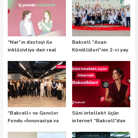
“Nar”ın dəstəyi ilə
Bakcell “Asan
inklüzivliyə dair real
Könüllüləri”nin 2-ci yay
həyat hekayələri
festivalının tərəfdaşı
təqdim edilir
olub — FOTO
“Bakcell» və Gənclər
Süni intellekt üçün
Fondu «İnnovasiya və
internet “Bakcell”dən
Süni İntellekt» üzrə
təqaüd proqramının