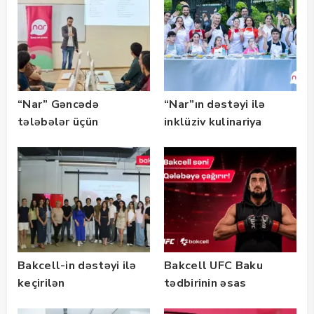
qalibləri ilə görüş
keçirib
“Nar” Gəncədə
“Nar”ın dəstəyi ilə
tələbələr üçün
inklüziv kulinariya
marketinq və karyera
master-klası
təlimləri təşkil edib
keçirilib — Fotolar
Bakcell-in dəstəyi ilə
Bakcell UFC Baku
keçirilən
tədbirinin əsas
“SummerStack
tərəfdaşıdır