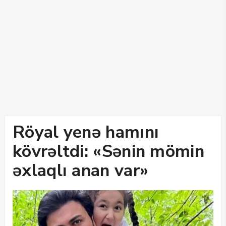
Röyal yenə hamını
kövrəltdi: «Sənin mömin
əxlaqlı anan var»