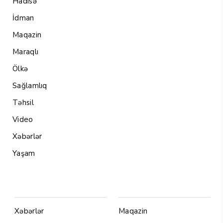
Hadisə
İdman
Maqazin
Maraqlı
Ölkə
Sağlamlıq
Təhsil
Video
Xəbərlər
Yaşam
Menu1
Menu 2
Xəbərlər
Maqazin