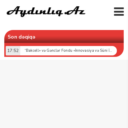
Son dəqiqə
17:52
“Bakcell» və Gənclər Fondu «İnnovasiya və Süni İntellekt» üzrə təqaüd proqramının qalibləri ilə görüş keçirib