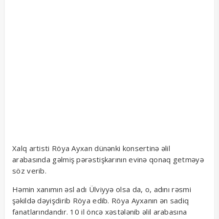
Xalq artisti Röya Ayxan dünənki konsertinə əlil
arabasında gəlmiş pərəstişkarının evinə qonaq getməyə
söz verib.
Həmin xanımın əsl adı Ülviyyə olsa da, o, adını rəsmi
şəkildə dəyişdirib Röya edib. Röya Ayxanın ən sadiq
fanatlarındandır. 10 il öncə xəstələnib əlil arabasına