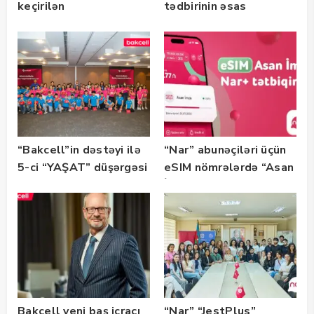
keçirilən
tədbirinin əsas
“SummerStack
tərəfdaşıdır
Bootcamp” başladı
“Bakcell”in dəstəyi ilə
“Nar” abunəçiləri üçün
5-ci “YAŞAT” düşərgəsi
eSIM nömrələrdə “Asan
başlayıb
İmza” xidməti
istifadəyə verildi
Bakcell yeni baş icraçı
“Nar” “JestPlus”