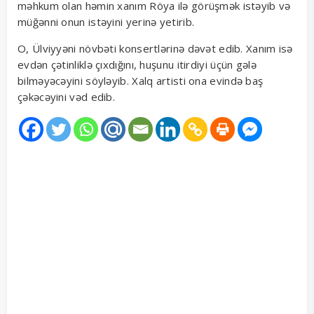
məhkum olan həmin xanım Röya ilə görüşmək istəyib və
müğənni onun istəyini yerinə yetirib.
O, Ülviyyəni növbəti konsertlərinə dəvət edib. Xanım isə
evdən çətinliklə çıxdığını, huşunu itirdiyi üçün gələ
bilməyəcəyini söyləyib. Xalq artisti ona evində baş
çəkəcəyini vəd edib.