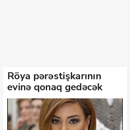
Röya pərəstişkarının
evinə qonaq gedəcək