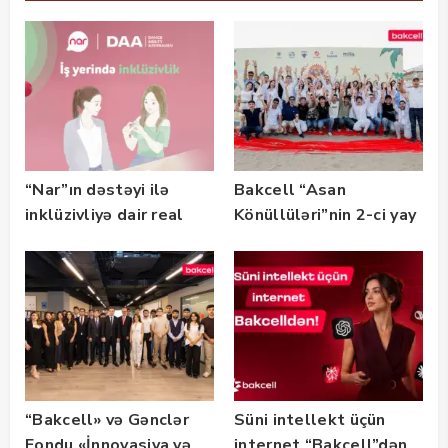
“Nar”ın dəstəyi ilə
Bakcell “Asan
inklüzivliyə dair real
Könüllüləri”nin 2-ci yay
həyat hekayələri
festivalının tərəfdaşı
təqdim edilir
olub — FOTO
“Bakcell» və Gənclər
Süni intellekt üçün
Fondu «İnnovasiya və
internet “Bakcell”dən