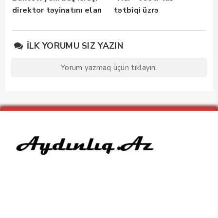
direktor təyinatını elan
tətbiqi üzrə
edib
maarifləndirici görüş
keçirdi
İLK YORUMU SIZ YAZIN
Yorum yazmaq üçün tıklayın.