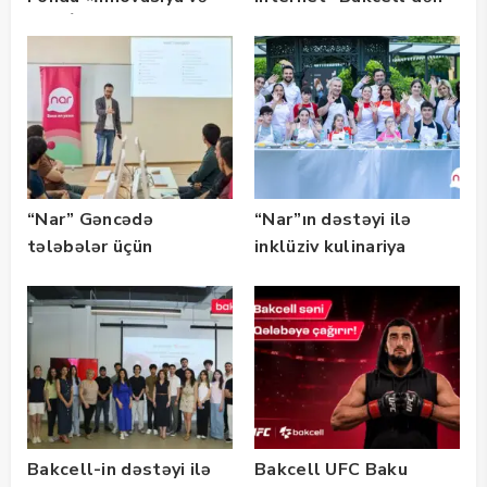
Süni İntellekt» üzrə
təqaüd proqramının
qalibləri ilə görüş
keçirib
“Nar” Gəncədə
“Nar”ın dəstəyi ilə
tələbələr üçün
inklüziv kulinariya
marketinq və karyera
master-klası
təlimləri təşkil edib
keçirilib — Fotolar
Bakcell-in dəstəyi ilə
Bakcell UFC Baku