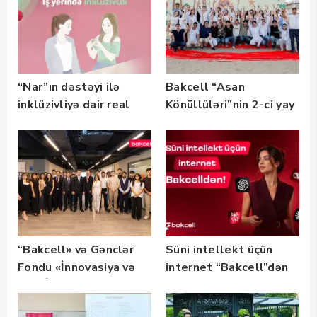
“Nar”ın dəstəyi ilə
Bakcell “Asan
inklüzivliyə dair real
Könüllüləri”nin 2-ci yay
həyat hekayələri
festivalının tərəfdaşı
təqdim edilir
olub — FOTO
“Bakcell» və Gənclər
Süni intellekt üçün
Fondu «İnnovasiya və
internet “Bakcell”dən
Süni İntellekt» üzrə
təqaüd proqramının