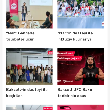
qalibləri ilə görüş
keçirib
“Nar” Gəncədə
“Nar”ın dəstəyi ilə
tələbələr üçün
inklüziv kulinariya
marketinq və karyera
master-klası
təlimləri təşkil edib
keçirilib — Fotolar
Bakcell-in dəstəyi ilə
Bakcell UFC Baku
keçirilən
tədbirinin əsas
“SummerStack
tərəfdaşıdır
Bootcamp” başladı