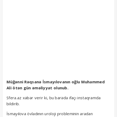
Müğənni Rəqsanə İsmayılovanın oğlu Muhammed
Ali ötən gün əməliyyat olunub.
Sfera.az xəbər verir ki, bu barədə ifaçı instaqramda
bildirib.
İsmayılova övladının uroloji probleminin aradan