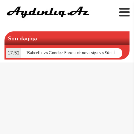
Son dəqiqə
17:52
“Bakcell» və Gənclər Fondu «İnnovasiya və Süni İntellekt» üzrə təqaüd proqramının qalibləri ilə görüş keçirib