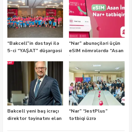
“Bakcell”in dəstəyi ilə
“Nar” abunəçiləri üçün
5-ci “YAŞAT” düşərgəsi
eSIM nömrələrdə “Asan
başlayıb
İmza” xidməti
istifadəyə verildi
Bakcell yeni baş icraçı
“Nar” “JestPlus”
direktor təyinatını elan
tətbiqi üzrə
edib
maarifləndirici görüş