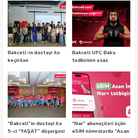
təlimləri təşkil edib
keçirilib — Fotolar
Bakcell-in dəstəyi ilə
Bakcell UFC Baku
keçirilən
tədbirinin əsas
“SummerStack
tərəfdaşıdır
Bootcamp” başladı
“Bakcell”in dəstəyi ilə
“Nar” abunəçiləri üçün
5-ci “YAŞAT” düşərgəsi
eSIM nömrələrdə “Asan