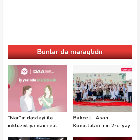
Bunlar da maraqlıdır
“Nar”ın dəstəyi ilə
Bakcell “Asan
inklüzivliyə dair real
Könüllüləri”nin 2-ci yay
həyat hekayələri
festivalının tərəfdaşı