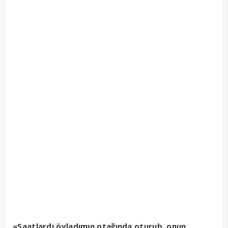
«Saatlardı övladımın otağında oturub, onun