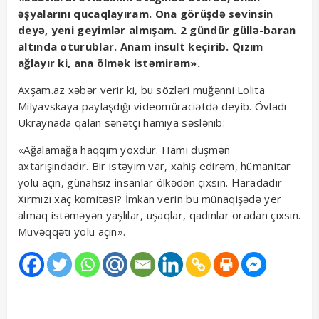
əşyalarını qucaqlayıram. Ona görüşdə sevinsin
deyə, yeni geyimlər almışam. 2 gündür güllə-baran
altında oturublar. Anam insult keçirib. Qızım
ağlayır ki, ana ölmək istəmirəm».
Axşam.az xəbər verir ki, bu sözləri müğənni Lolita
Milyavskaya paylaşdığı videomüraciətdə deyib. Övladı
Ukraynada qalan sənətçi hamıya səslənib:
«Ağalamağa haqqım yoxdur. Hamı düşmən
axtarışındadır. Bir istəyim var, xahiş edirəm, hümanitar
yolu açın, günahsız insanlar ölkədən çıxsın. Haradadır
Xırmızı xaç komitəsi? İmkan verin bu münaqişədə yer
almaq istəməyən yaşlılar, uşaqlar, qadınlar oradan çıxsın.
Müvəqqəti yolu açın».