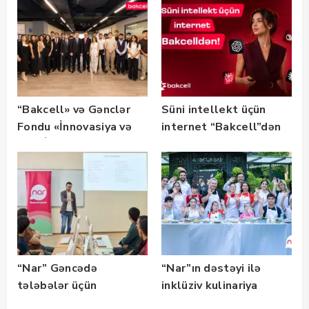
təqdim edilir
olub — FOTO
“Bakcell» və Gənclər
Süni intellekt üçün
Fondu «İnnovasiya və
internet “Bakcell”dən
Süni İntellekt» üzrə
təqaüd proqramının
qalibləri ilə görüş
keçirib
“Nar” Gəncədə
“Nar”ın dəstəyi ilə
tələbələr üçün
inklüziv kulinariya
marketinq və karyera
master-klası