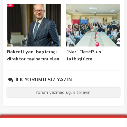
başlayıb
İmza” xidməti
istifadəyə verildi
Bakcell yeni baş icraçı
“Nar” “JestPlus”
direktor təyinatını elan
tətbiqi üzrə
edib
maarifləndirici görüş
keçirdi
İLK YORUMU SIZ YAZIN
Yorum yazmaq üçün tıklayın.