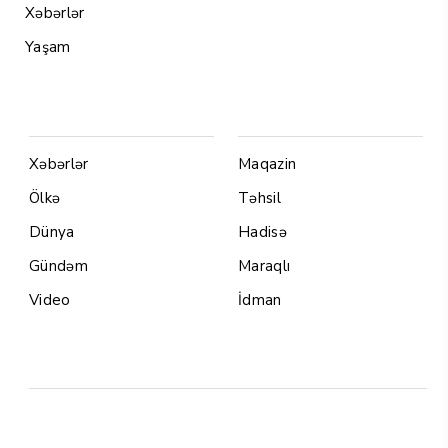
Xəbərlər
Yaşam
Menu1
Menu 2
Xəbərlər
Maqazin
Ölkə
Təhsil
Dünya
Hadisə
Gündəm
Maraqlı
Video
İdman
Yazarlar