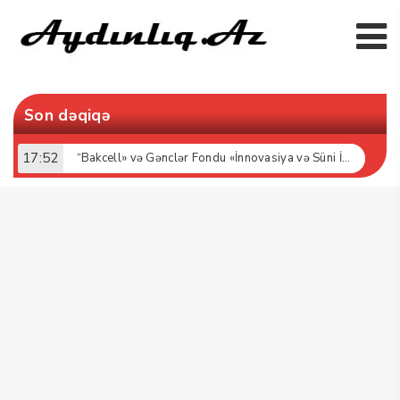
Son dəqiqə
17:52
“Bakcell» və Gənclər Fondu «İnnovasiya və Süni İntellekt» üzrə təqaüd proqramının qalibləri ilə görüş keçirib