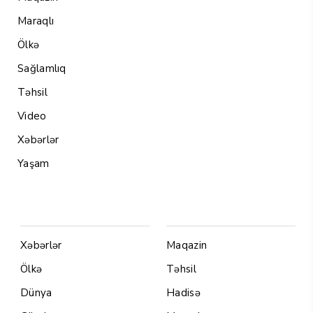
Maraqlı
Ölkə
Sağlamlıq
Təhsil
Video
Xəbərlər
Yaşam
Menu1
Menu 2
Xəbərlər
Maqazin
Ölkə
Təhsil
Dünya
Hadisə