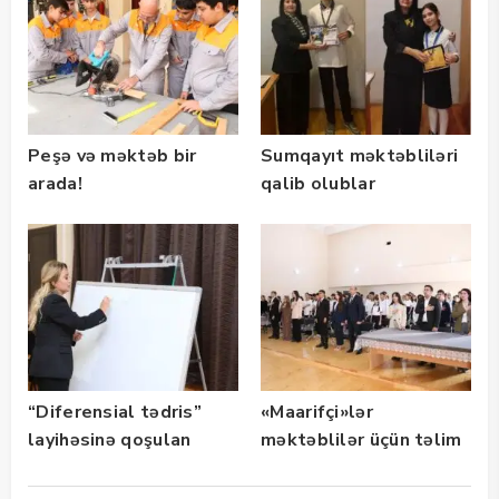
olunub
Peşə və məktəb bir
Sumqayıt məktəbliləri
arada!
qalib olublar
“Diferensial tədris”
«Maarifçi»lər
layihəsinə qoşulan
məktəblilər üçün təlim
məktəblərdə hesabat
keçiblər
görüşlərinə başlanılıb