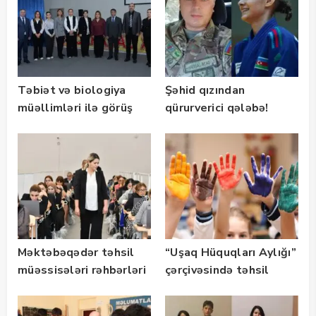
Təbiət və biologiya
Şəhid qızından
müəllimləri ilə görüş
qürurverici qələbə!
təşkil olunub
Məktəbəqədər təhsil
“Uşaq Hüquqları Aylığı”
müəssisələri rəhbərləri
çərçivəsində təhsil
üçün diaqnostik
müəssisələrində
qiymətləndirmə təşkil
tədbirlər keçirilir