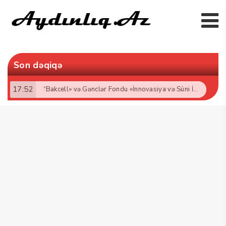
Son dəqiqə
17:52
“Bakcell» və Gənclər Fondu «İnnovasiya və Süni İntellekt» üzrə təqaüd proqramının qalibləri ilə görüş keçirib