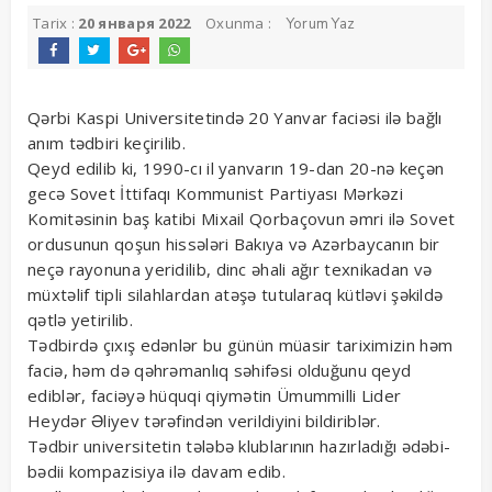
Tarix :
20 января 2022
Oxunma :
Yorum Yaz
Qərbi Kaspi Universitetində 20 Yanvar faciəsi ilə bağlı
anım tədbiri keçirilib.
Qeyd edilib ki, 1990-cı il yanvarın 19-dan 20-nə keçən
gecə Sovet İttifaqı Kommunist Partiyası Mərkəzi
Komitəsinin baş katibi Mixail Qorbaçovun əmri ilə Sovet
ordusunun qoşun hissələri Bakıya və Azərbaycanın bir
neçə rayonuna yeridilib, dinc əhali ağır texnikadan və
müxtəlif tipli silahlardan atəşə tutularaq kütləvi şəkildə
qətlə yetirilib.
Tədbirdə çıxış edənlər bu günün müasir tariximizin həm
faciə, həm də qəhrəmanlıq səhifəsi olduğunu qeyd
ediblər, faciəyə hüquqi qiymətin Ümummilli Lider
Heydər Əliyev tərəfindən verildiyini bildiriblər.
Tədbir universitetin tələbə klublarının hazırladığı ədəbi-
bədii kompazisiya ilə davam edib.