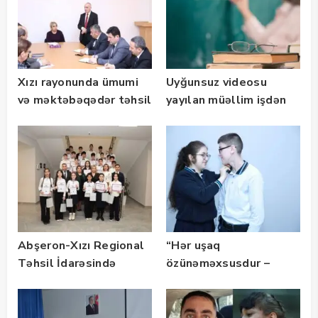
Xızı rayonunda ümumi
Uyğunsuz videosu
və məktəbəqədər təhsil
yayılan müəllim işdən
müəssisələrinin
çıxarıldı
rəhbərləri ilə görüş
keçirilib
Abşeron-Xızı Regional
“Hər uşaq
Təhsil İdarəsində
özünəməxsusdur –
müsabiqə qalibləri ilə
xüsusi qayğı da, xüsusi
görüş keçirilib
sevgi də onlar
üçündür…”