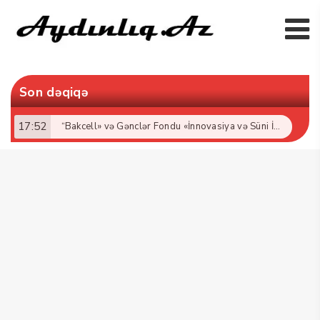
Son dəqiqə
17:52
“Bakcell» və Gənclər Fondu «İnnovasiya və Süni İntellekt» üzrə təqaüd proqramının qalibləri ilə görüş keçirib