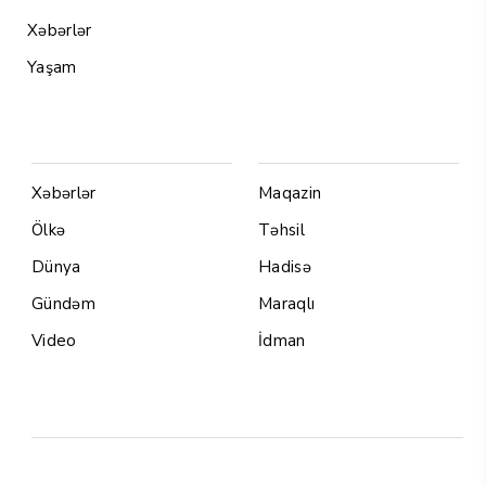
Xəbərlər
Yaşam
Menu1
Menu 2
Xəbərlər
Maqazin
Ölkə
Təhsil
Dünya
Hadisə
Gündəm
Maraqlı
Video
İdman
Yazarlar