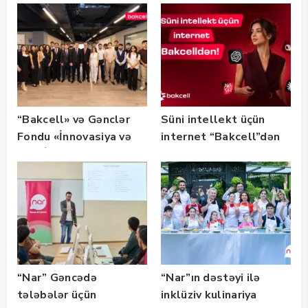
təqdim edilir
olub — FOTO
“Bakcell» və Gənclər
Süni intellekt üçün
Fondu «İnnovasiya və
internet “Bakcell”dən
Süni İntellekt» üzrə
təqaüd proqramının
qalibləri ilə görüş
keçirib
“Nar” Gəncədə
“Nar”ın dəstəyi ilə
tələbələr üçün
inklüziv kulinariya