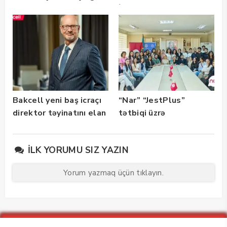
başlayıb
İmza” xidməti
istifadəyə verildi
Bakcell yeni baş icraçı
“Nar” “JestPlus”
direktor təyinatını elan
tətbiqi üzrə
edib
maarifləndirici görüş
keçirdi
İLK YORUMU SIZ YAZIN
Yorum yazmaq üçün tıklayın.