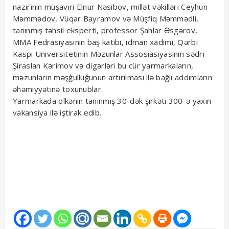
nazirinin müşaviri Elnur Nəsibov, millət vəkilləri Ceyhun
Məmmədov, Vüqar Bayramov və Müşfiq Məmmədli,
tanınmış təhsil eksperti, professor Şahlar Əsgərov,
MMA Fedrasiyasının baş katibi, idman xadimi, Qərbi
Kaspi Universitetinin Məzunlar Assosiasiyasının sədri
Şiraslan Kərimov və digərləri bu cür yarmarkaların,
məzunların məşğulluğunun artırılması ilə bağlı addımların
əhəmiyyətinə toxunublar.
Yarmarkada ölkənin tanınmış 30-dək şirkəti 300-ə yaxın
vakansiya ilə iştirak edib.