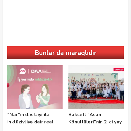
Bunlar da maraqlıdır
“Nar”ın dəstəyi ilə
Bakcell “Asan
inklüzivliyə dair real
Könüllüləri”nin 2-ci yay
həyat hekayələri
festivalının tərəfdaşı