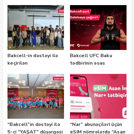
marketinq və karyera
master-klası
təlimləri təşkil edib
keçirilib — Fotolar
Bakcell-in dəstəyi ilə
Bakcell UFC Baku
keçirilən
tədbirinin əsas
“SummerStack
tərəfdaşıdır
Bootcamp” başladı
“Bakcell”in dəstəyi ilə
“Nar” abunəçiləri üçün
5-ci “YAŞAT” düşərgəsi
eSIM nömrələrdə “Asan