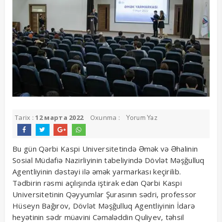
Tarix :
12 марта 2022
Oxunma :
Yorum Yaz
Bu gün Qərbi Kaspi Universitetində Əmək və Əhalinin
Sosial Müdafiə Nazirliyinin tabeliyində Dövlət Məşğulluq
Agentliyinin dəstəyi ilə əmək yarmarkası keçirilib.
Tədbirin rəsmi açılışında iştirak edən Qərbi Kaspi
Universitetinin Qəyyumlar Şurasının sədri, professor
Hüseyn Bağırov, Dövlət Məşğulluq Agentliyinin İdarə
heyətinin sədr müavini Cəmaləddin Quliyev, təhsil