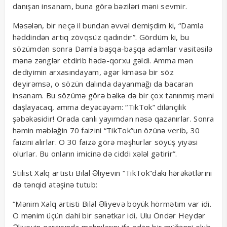
danışan insanam, buna görə bəziləri məni sevmir.
Məsələn, bir neçə il bundan əvvəl demişdim ki, “Damla
həddindən artıq zövqsüz qadındır”. Gördüm ki, bu
sözümdən sonra Damla başqa-başqa adamlar vasitəsilə
mənə zənglər etdirib hədə-qorxu gəldi. Amma mən
dediyimin arxasındayam, əgər kiməsə bir söz
deyirəmsə, o sözün dalında dayanmağı da bacaran
insanam. Bu sözümə görə bəlkə də bir çox tanınmış məni
daşlayacaq, amma deyəcəyəm: “TikTok” dilənçilik
şəbəkəsidir! Orada canlı yayımdan nəsə qazanırlar. Sonra
həmin məbləğin 70 faizini “TikTok”un özünə verib, 30
faizini alırlar. O 30 faizə görə məşhurlar söyüş yiyəsi
olurlar. Bu onların imicinə də ciddi xələl gətirir”.
Stilist Xalq artisti Bilal Əliyevin “TikTok”dakı hərəkətlərini
də tənqid atəşinə tutub:
“Mənim Xalq artisti Bilal Əliyevə böyük hörmətim var idi.
O mənim üçün dahi bir sənətkar idi, Ulu Öndər Heydər