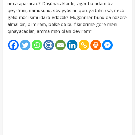
necə aparacaq? Düşünəcəklər ki, əgər bu adam öz
qeyrətini, namusunu, səviyyəsini qoruya bilmirsə, necə
gəlib məclisimi idarə edəcək? Müğənnilər bunu da nəzərə
almalıdır, bilmirəm, bəlkə də bu fikirlərimə görə məni
qınayacaqlar, amma mən olanı deyirəm”.