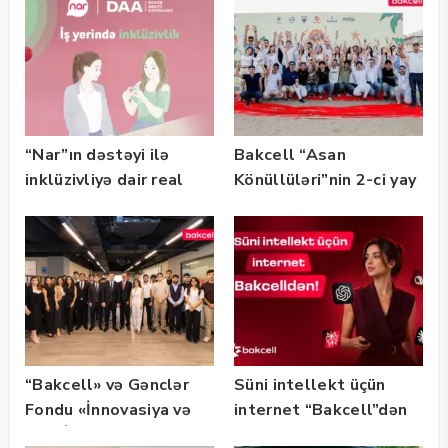
“Nar”ın dəstəyi ilə
Bakcell “Asan
inklüzivliyə dair real
Könüllüləri”nin 2-ci yay
həyat hekayələri
festivalının tərəfdaşı
təqdim edilir
olub — FOTO
“Bakcell» və Gənclər
Süni intellekt üçün
Fondu «İnnovasiya və
internet “Bakcell”dən
Süni İntellekt» üzrə