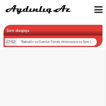
Son dəqiqə
17:52
“Bakcell» və Gənclər Fondu «İnnovasiya və Süni İntellekt» üzrə təqaüd proqramının qalibləri ilə görüş keçirib