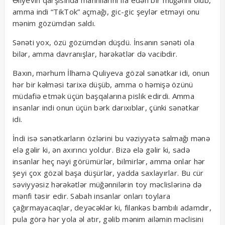
Əliyevin qarşısında mahnılarını ifa edən bir müğənni olub,
amma indi “TikTok” açmağı, gic-gic şeylər etməyi onu
mənim gözümdən saldı.
Sənəti yox, özü gözümdən düşdü. İnsanın sənəti ola
bilər, amma davranışlar, hərəkətlər də vacibdir.
Baxın, mərhum İlhamə Quliyeva gözəl sənətkar idi, onun
hər bir kəlməsi tarixə düşüb, amma o həmişə özünü
müdafiə etmək üçün başqalarına pislik edirdi. Amma
insanlar indi onun üçün bərk darıxıblar, çünki sənətkar
idi.
İndi isə sənətkarların özlərini bu vəziyyətə salmağı mənə
elə gəlir ki, ən axırıncı yoldur. Bizə elə gəlir ki, sadə
insanlar heç nəyi görümürlər, bilmirlər, amma onlar hər
şeyi çox gözəl başa düşürlər, yadda saxlayırlar. Bu cür
səviyyəsiz hərəkətlər müğənnilərin toy məclislərinə də
mənfi təsir edir. Sabah insanlar onları toylara
çağırmayacaqlar, deyəcəklər ki, filankəs bambılı adamdır,
pula görə hər yola əl atır, gəlib mənim ailəmin məclisini