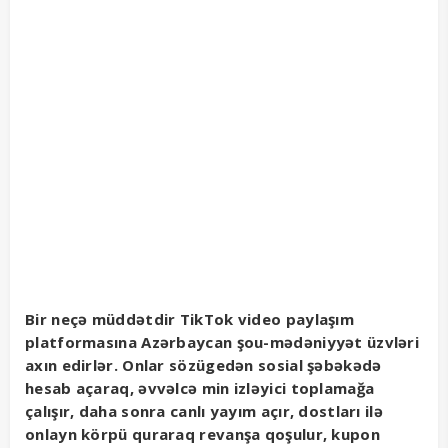
Bir neçə müddətdir TikTok video paylaşım
platformasına Azərbaycan şou-mədəniyyət üzvləri
axın edirlər. Onlar sözügedən sosial şəbəkədə
hesab açaraq, əvvəlcə min izləyici toplamağa
çalışır, daha sonra canlı yayım açır, dostları ilə
onlayn körpü quraraq revanşa qoşulur, kupon