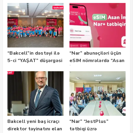
Bootcamp” başladı
“Bakcell”in dəstəyi ilə
“Nar” abunəçiləri üçün
5-ci “YAŞAT” düşərgəsi
eSIM nömrələrdə “Asan
başlayıb
İmza” xidməti
istifadəyə verildi
Bakcell yeni baş icraçı
“Nar” “JestPlus”
direktor təyinatını elan
tətbiqi üzrə