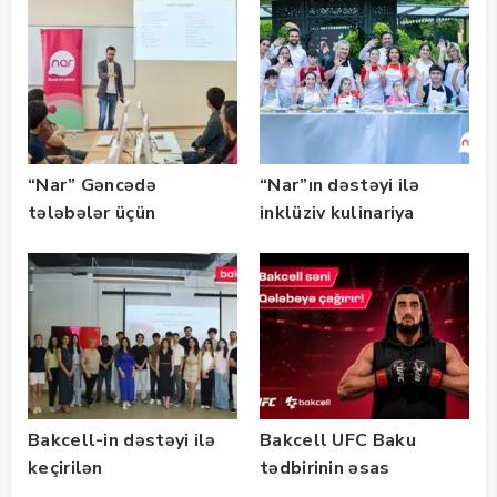
təqaüd proqramının
qalibləri ilə görüş
keçirib
“Nar” Gəncədə
“Nar”ın dəstəyi ilə
tələbələr üçün
inklüziv kulinariya
marketinq və karyera
master-klası
təlimləri təşkil edib
keçirilib — Fotolar
Bakcell-in dəstəyi ilə
Bakcell UFC Baku
keçirilən
tədbirinin əsas
“SummerStack
tərəfdaşıdır