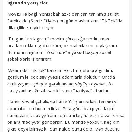
uğrunda yarışırlar.
Mövzu ilə bağlı Yenisabah.az-a danışan tanınmış stilist
Samiraldo (Samir Əliyev) bu gün məşhurların “TikTok”da
dilənçilik etdiyini deyib:
“Bu gün “İnstagram” mənim çörək ağacımdır, mən
oradan reklam götürürəm, öz mahnılarımı paylaşıram.
Bu mənim işimdir. “YouTube”la yaxud başqa sosial
şəbəkələrlə işləmirəm.
Mənim də “TikTok” kanalım var, bir dəfə ora girdim,
gördüm ki, çox səviyyəsiz adamlarla doludur. Orada
canlı yayım açdıqda gərək ancaq söyüş söyəsən, öz
səviyyəni aşağı salasan ki, sənə “hədiyyə” atsınlar.
Həmin sosial şəbəkədə hətta Xalq artistləri, tanınmış
aparıcılar da bunu edirlər. Pula görə öz qeyrətlərini,
namuslarını, səviyyələrini də satırlar, nə var-nə var kimsə
onlara “hədiyyə” göndərsin. Bu məndə yoxdur, heç kim
çıxıb deyə bilməz ki, Samiraldo bunu edib. Mən düzünü