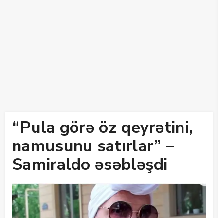
“Pula görə öz qeyrətini,
namusunu satırlar” –
Samiraldo əsəbləşdi