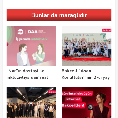
Bunlar da maraqlıdır
“Nar”ın dəstəyi ilə
Bakcell “Asan
inklüzivliyə dair real
Könüllüləri”nin 2-ci yay
həyat hekayələri
festivalının tərəfdaşı
təqdim edilir
olub — FOTO