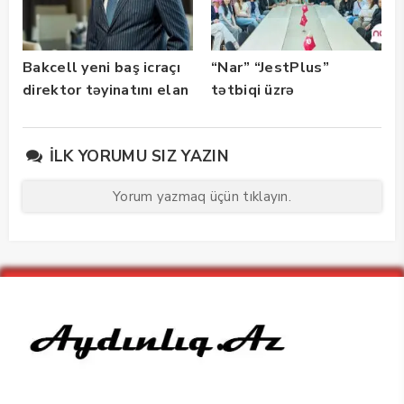
Bakcell yeni baş icraçı
“Nar” “JestPlus”
direktor təyinatını elan
tətbiqi üzrə
edib
maarifləndirici görüş
keçirdi
İLK YORUMU SIZ YAZIN
Yorum yazmaq üçün tıklayın.