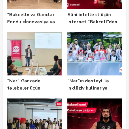
“Bakcell» və Gənclər
Süni intellekt üçün
Fondu «İnnovasiya və
internet “Bakcell”dən
Süni İntellekt» üzrə
təqaüd proqramının
qalibləri ilə görüş
keçirib
“Nar” Gəncədə
“Nar”ın dəstəyi ilə
tələbələr üçün
inklüziv kulinariya
marketinq və karyera
master-klası
təlimləri təşkil edib
keçirilib — Fotolar