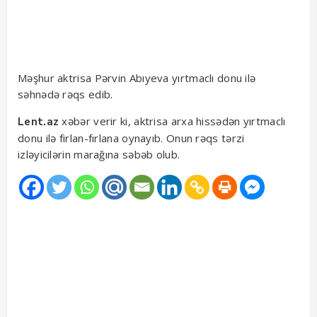
Məşhur aktrisa Pərvin Abıyeva yırtmaclı donu ilə
səhnədə rəqs edib.
xəbər verir ki, aktrisa arxa hissədən yırtmaclı
Lent.az
donu ilə firlan-fırlana oynayıb. Onun rəqs tərzi
izləyicilərin marağına səbəb olub.