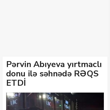
Pərvin Abıyeva yırtmaclı
donu ilə səhnədə RƏQS
ETDİ