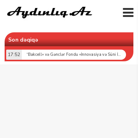
Son dəqiqə
17:52
“Bakcell» və Gənclər Fondu «İnnovasiya və Süni İntellekt» üzrə təqaüd proqramının qalibləri ilə görüş keçirib