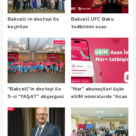
Bakcell-in dəstəyi ilə
Bakcell UFC Baku
keçirilən
tədbirinin əsas
“SummerStack
tərəfdaşıdır
Bootcamp” başladı
“Bakcell”in dəstəyi ilə
“Nar” abunəçiləri üçün
5-ci “YAŞAT” düşərgəsi
eSIM nömrələrdə “Asan
başlayıb
İmza” xidməti
istifadəyə verildi