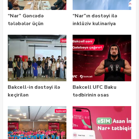
“Nar” Gəncədə
“Nar”ın dəstəyi ilə
tələbələr üçün
inklüziv kulinariya
marketinq və karyera
master-klası
təlimləri təşkil edib
keçirilib — Fotolar
Bakcell-in dəstəyi ilə
Bakcell UFC Baku
keçirilən
tədbirinin əsas
“SummerStack
tərəfdaşıdır
Bootcamp” başladı