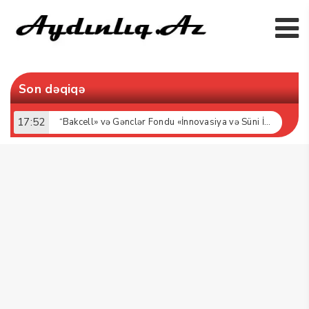
Son dəqiqə
17:52
“Bakcell» və Gənclər Fondu «İnnovasiya və Süni İntellekt» üzrə təqaüd proqramının qalibləri ilə görüş keçirib