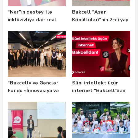
“Nar”ın dəstəyi ilə
Bakcell “Asan
inklüzivliyə dair real
Könüllüləri”nin 2-ci yay
həyat hekayələri
festivalının tərəfdaşı
təqdim edilir
olub — FOTO
“Bakcell» və Gənclər
Süni intellekt üçün
Fondu «İnnovasiya və
internet “Bakcell”dən
Süni İntellekt» üzrə
təqaüd proqramının
qalibləri ilə görüş
keçirib