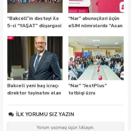
“Bakcell”in dəstəyi ilə
“Nar” abunəçiləri üçün
5-ci “YAŞAT” düşərgəsi
eSIM nömrələrdə “Asan
başlayıb
İmza” xidməti
istifadəyə verildi
Bakcell yeni baş icraçı
“Nar” “JestPlus”
direktor təyinatını elan
tətbiqi üzrə
edib
maarifləndirici görüş
keçirdi
İLK YORUMU SIZ YAZIN
Yorum yazmaq üçün tıklayın.