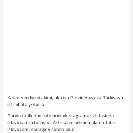
Xəbər verdiyimiz kimi, aktrisa Pərvin Abıyeva Türkiyəyə
istirahətə yollanıb.
Pərvin tətilindən fotolarını «İnstagram» səhifəsində
izləyiciləri ilə bölüşüb. Aktrisanın bikinidə olan fotoları
izləyicilərin marağına səbəb olub.