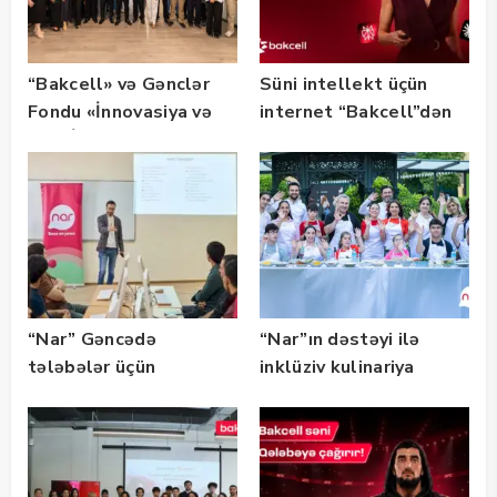
“Bakcell» və Gənclər
Süni intellekt üçün
Fondu «İnnovasiya və
internet “Bakcell”dən
Süni İntellekt» üzrə
təqaüd proqramının
qalibləri ilə görüş
keçirib
“Nar” Gəncədə
“Nar”ın dəstəyi ilə
tələbələr üçün
inklüziv kulinariya
marketinq və karyera
master-klası
təlimləri təşkil edib
keçirilib — Fotolar