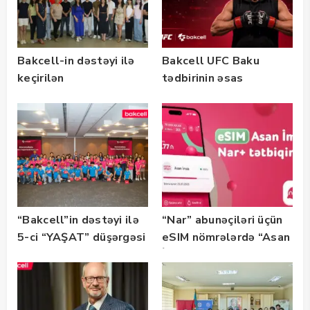
Bakcell-in dəstəyi ilə
Bakcell UFC Baku
keçirilən
tədbirinin əsas
“SummerStack
tərəfdaşıdır
Bootcamp” başladı
“Bakcell”in dəstəyi ilə
“Nar” abunəçiləri üçün
5-ci “YAŞAT” düşərgəsi
eSIM nömrələrdə “Asan
başlayıb
İmza” xidməti
istifadəyə verildi