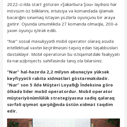
2022-ci ildə start götürən «Şəkərbura Şou» layihəsi hər
mövsüm öz biliklərini, intuisiya və komandada işləmək
bacarığını sınamaq istəyən yüzlərlə oyunçunu bir araya
gətirir. Oyunda ümumilikdə 27 komanda olmaqla, 200-ə
yaxın oyunçu iştirak edib.
“Nar” sosial məsuliyyətli mobil operator olaraq asudə
intellektual vaxtın keçirilməsini təşviq edən təşəbbüsləri
dəstəkləyir. Mobil operatorun bu istiqamətdəki fəaliyyəti
ilə
səhifəsində tanış ola bilərsiniz.
nar.az/projects
“Nar” hal-hazırda 2,2 milyon abunəçiyə yüksək
keyfiyyətli rabitə xidmətləri göstərməkdədir.
“Nar” son 5 ildə Müştəri Loyallığı İndeksinə görə
ölkədə lider mobil operatordur. Mobil operator
müştəriyönümlülük strategiyasına sadiq qalaraq
sərfəli qiymət qarşılığında üstün xidmət təqdim
edir.