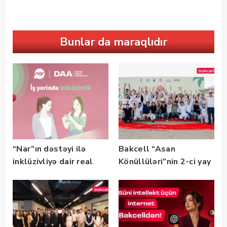
Bunlar da maraqlıdır
“Nar”ın dəstəyi ilə
Bakcell “Asan
inklüzivliyə dair real
Könüllüləri”nin 2-ci yay
həyat hekayələri
festivalının tərəfdaşı
təqdim edilir
olub — FOTO