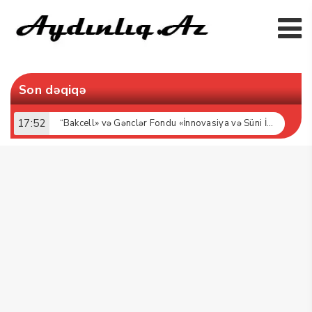
Son dəqiqə
17:52
“Bakcell» və Gənclər Fondu «İnnovasiya və Süni İntellekt» üzrə təqaüd proqramının qalibləri ilə görüş keçirib