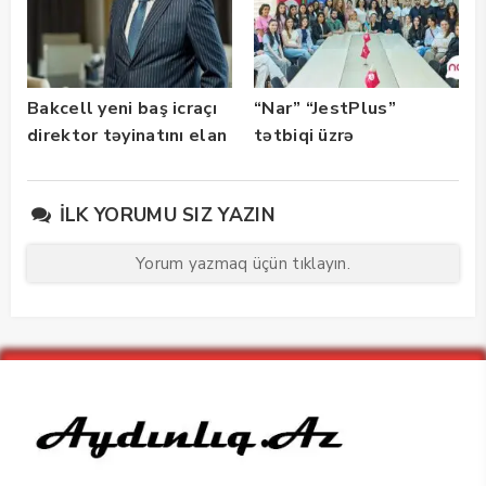
Bakcell yeni baş icraçı
“Nar” “JestPlus”
direktor təyinatını elan
tətbiqi üzrə
edib
maarifləndirici görüş
keçirdi
İLK YORUMU SIZ YAZIN
Yorum yazmaq üçün tıklayın.