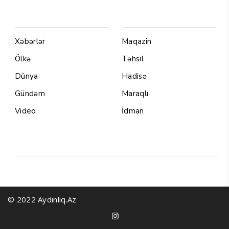
Menu1
Menu 2
Xəbərlər
Maqazin
Ölkə
Təhsil
Dünya
Hadisə
Gündəm
Maraqlı
Video
İdman
Yazarlar
© 2022 Aydınlıq.Az