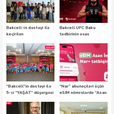
Bakcell-in dəstəyi ilə
Bakcell UFC Baku
keçirilən
tədbirinin əsas
“SummerStack
tərəfdaşıdır
Bootcamp” başladı
“Bakcell”in dəstəyi ilə
“Nar” abunəçiləri üçün
5-ci “YAŞAT” düşərgəsi
eSIM nömrələrdə “Asan
başlayıb
İmza” xidməti
istifadəyə verildi