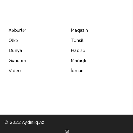
Menu1
Menu 2
Xəbərlər
Maqazin
Ölkə
Təhsil
Dünya
Hadisə
Gündəm
Maraqlı
Video
İdman
Yazarlar
© 2022 Aydınlıq.Az