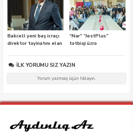
Bakcell yeni baş icraçı
“Nar” “JestPlus”
direktor təyinatını elan
tətbiqi üzrə
edib
maarifləndirici görüş
keçirdi
İLK YORUMU SIZ YAZIN
Yorum yazmaq üçün tıklayın.