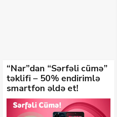
“Nar”dan “Sərfəli cümə”
təklifi – 50% endirimlə
smartfon əldə et!