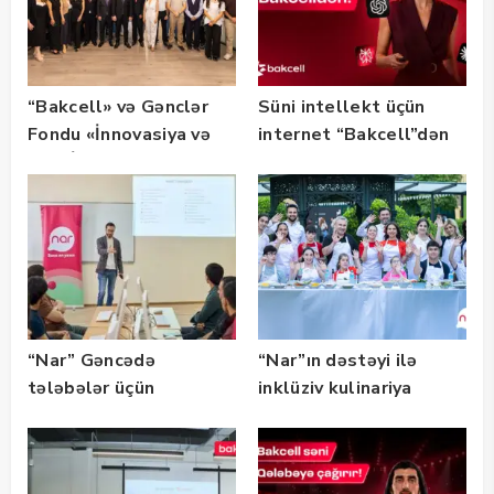
“Bakcell» və Gənclər
Süni intellekt üçün
Fondu «İnnovasiya və
internet “Bakcell”dən
Süni İntellekt» üzrə
təqaüd proqramının
qalibləri ilə görüş
keçirib
“Nar” Gəncədə
“Nar”ın dəstəyi ilə
tələbələr üçün
inklüziv kulinariya
marketinq və karyera
master-klası
təlimləri təşkil edib
keçirilib — Fotolar