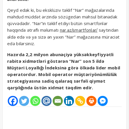
Qeyd edək ki, bu eksklüziv təklif “Nar” mağazalarında
məhdud müddət ərzində sözügedən məhsul bitənədək
qüvvədədir. “Nar”ın təklif etdiyi bütün smartfonlar
haqqında ətraflı məlumatı
saytından
nar.az/smartfonlar/
əldə edə və ya sizə ən yaxın “Nar” mağazasına müraciət
edə bilərsiniz.
Hazırda 2,2 milyon abunəçiyə yüksəkkeyfiyyətli
rabitə xidmətləri göstərən “Nar” son 5 ildə
Müştəri Loyallığı İndeksinə görə ölkədə lider mobil
operatordur. Mobil operator müştəriyönümlülük
strategiyasına sadiq qalaraq sərfəli qiymət
qarşılığında üstün xidmət təqdim edir.