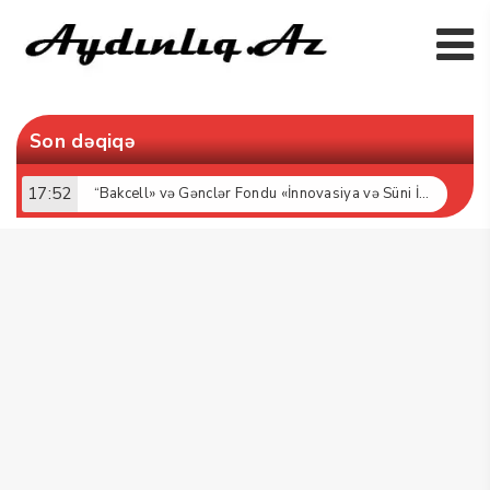
Son dəqiqə
17:52
“Bakcell» və Gənclər Fondu «İnnovasiya və Süni İntellekt» üzrə təqaüd proqramının qalibləri ilə görüş keçirib