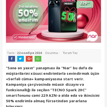
Tarix :
22 ноября 2024
Oxunma :
Yorum Yaz
“Sənə ən yaxın” yanaşması ilə “Nar” bu dəfə də
müştərilərini xüsusi endirimlərlə sevindirmək üçün
«Sərfəli cümə» kampaniyasına start verir.
Kampaniya çərçivəsində müasir dizaynı və
funksionallığı ilə seçilən “TECNO Spark 20C”
smartfonunu cəmi 229 AZN-ə əldə edə və ikincisini
50% endirimlə almaq fürsətindən yararlana
bilərsiniz.