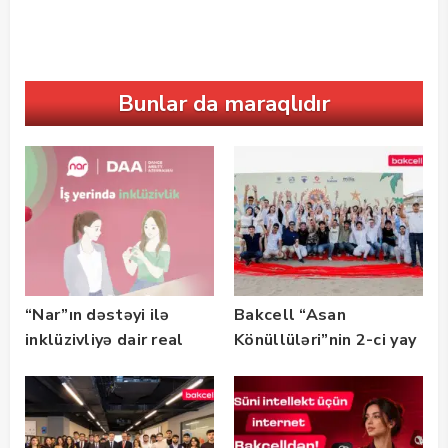
Bunlar da maraqlıdır
“Nar”ın dəstəyi ilə
Bakcell “Asan
inklüzivliyə dair real
Könüllüləri”nin 2-ci yay
həyat hekayələri
festivalının tərəfdaşı
təqdim edilir
olub — FOTO