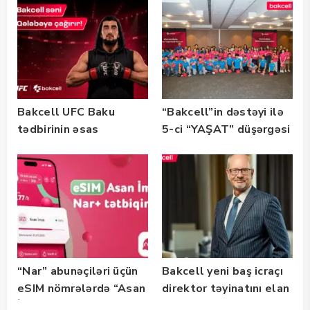
keçirilib — Fotolar
Bootcamp” başladı
Bakcell UFC Baku
“Bakcell”in dəstəyi ilə
tədbirinin əsas
5-ci “YAŞAT” düşərgəsi
tərəfdaşıdır
başlayıb
“Nar” abunəçiləri üçün
Bakcell yeni baş icraçı
eSIM nömrələrdə “Asan
direktor təyinatını elan
İmza” xidməti
edib