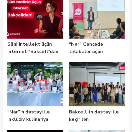
qalibləri ilə görüş
keçirib
Süni intellekt üçün
“Nar” Gəncədə
internet “Bakcell”dən
tələbələr üçün
marketinq və karyera
təlimləri təşkil edib
“Nar”ın dəstəyi ilə
Bakcell-in dəstəyi ilə
inklüziv kulinariya
keçirilən
master-klası
“SummerStack