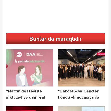
Bunlar da maraqlıdır
“Nar”ın dəstəyi ilə
“Bakcell» və Gənclər
inklüzivliyə dair real
Fondu «İnnovasiya və
həyat hekayələri
Süni İntellekt» üzrə
təqdim edilir
təqaüd proqramının