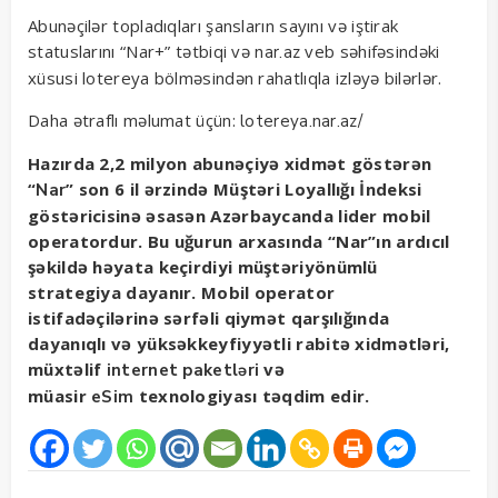
Abunəçilər topladıqları şansların sayını və iştirak
statuslarını “Nar+” tətbiqi və
veb səhifəsindəki
nar.az
xüsusi lotereya bölməsindən rahatlıqla izləyə bilərlər.
Daha ətraflı məlumat üçün:
lotereya.nar.az/
Hazırda 2,2 milyon abunəçiyə xidmət göstərən
“
”
son 6 il ərzində Müştəri Loyallığı İndeksi
Nar
göstəricisinə əsasən Azərbaycanda lider mobil
operatordur.
Bu uğurun arxasında “Nar”ın ardıcıl
şəkildə həyata keçirdiyi müştəriyönümlü
strategiya dayanır. Mobil operator
istifadəçilərinə sərfəli qiymət qarşılığında
dayanıqlı və yüksəkkeyfiyyətli rabitə xidmətləri,
müxtəlif
və
internet paketləri
müasir
texnologiyası təqdim edir.
eSim