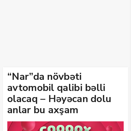
“Nar”da növbəti
avtomobil qalibi bəlli
olacaq – Həyəcan dolu
anlar bu axşam