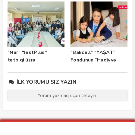
istifadəyə verildi
“Nar” “JestPlus”
“Bakcell” “YAŞAT”
tətbiqi üzrə
Fondunun “Hədiyyə
maarifləndirici görüş
Karvanı” layihəsinə
keçirdi
dəstək oldu — Fotolar
İLK YORUMU SIZ YAZIN
Yorum yazmaq üçün tıklayın.