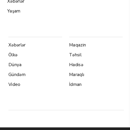
Xəbərlər
Yaşam
Menu1
Menu 2
Xəbərlər
Maqazin
Ölkə
Təhsil
Dünya
Hadisə
Gündəm
Maraqlı
Video
İdman
Yazarlar