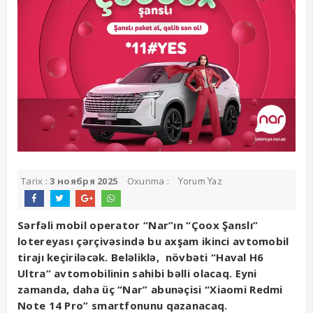
Tarix :
3 ноября 2025
Oxunma :
Yorum Yaz
Sərfəli mobil operator “Nar”ın “Çoox Şanslı”
lotereyası çərçivəsində bu axşam ikinci avtomobil
tirajı keçiriləcək. Beləliklə, növbəti “Haval H6
Ultra” avtomobilinin sahibi bəlli olacaq. Eyni
zamanda, daha üç “Nar” abunəçisi “Xiaomi Redmi
Note 14 Pro” smartfonunu qazanacaq.