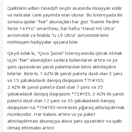
Qaliblərin adları təsadüfi seçim əsasında müəyyən edilir
və nəticələr canlı yayımda elan olunur. Bu lotereyada ilin
sonuna qədər “Nar” abunəçiləri hər gün “Xiaomi Redmi
Note 14 Pro” smartfonu, hər həftə “Haval H6 Ultra”
avtomobili və finalda “Li L9 Ultra” avtomobili kimi
möhtəşəm hədiyyələr qazana bilər.
Qeyd edək ki, “Çoox Şanslı” lotereyasında iştirak etmək
üçün “Nar” abunəçiləri sadəcə balanslarını artıra və ya
şans qazandıran şanslı paketlərdən birini aktivləşdirə
bilərlər. Belə ki, 1 AZN-lik şanslı paketə daxil olan 3 şans
və 15 şəbəkədaxili danışıq dəqiqəsini *71#YES;
2 AZN-lik şanslı paketə daxil olan 7 şans və 35
şəbəkədaxili danışıq dəqiqəsini *72#YES; 3 AZN-lik şanslı
paketə daxil olan 12 şans və 55 şəbəkədaxili danışıq
dəqiqəsini isə *73#YES nömrəsini yığaraq aktivləşdirmək
mümkündür. Hər balans artımı və ya paket
aktivləşdirməsi abunəçiyə əlavə şans qazandırır və qalib
olmaq ehtimalını artırır.