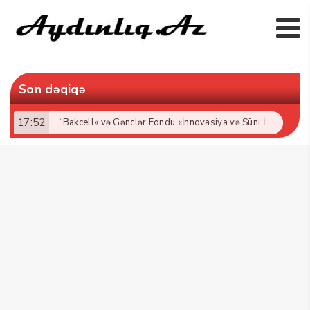
Son dəqiqə
17:52
“Bakcell» və Gənclər Fondu «İnnovasiya və Süni İntellekt» üzrə təqaüd proqramının qalibləri ilə görüş keçirib