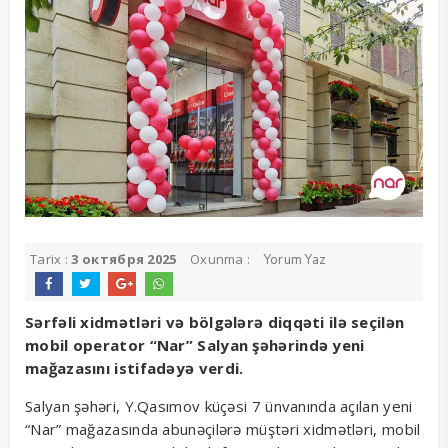
Tarix :
3 октября 2025
Oxunma :
Yorum Yaz
Sərfəli xidmətləri və bölgələrə diqqəti ilə seçilən
mobil operator “Nar” Salyan şəhərində yeni
mağazasını istifadəyə verdi.
Salyan şəhəri, Y.Qasımov küçəsi 7 ünvanında açılan yeni
“Nar” mağazasında abunəçilərə müştəri xidmətləri, mobil