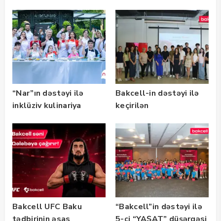
marketinq və karyera
təlimləri təşkil edib
“Nar”ın dəstəyi ilə
Bakcell-in dəstəyi ilə
inklüziv kulinariya
keçirilən
master-klası
“SummerStack
keçirilib — Fotolar
Bootcamp” başladı
Bakcell UFC Baku
“Bakcell”in dəstəyi ilə
tədbirinin əsas
5-ci “YAŞAT” düşərgəsi