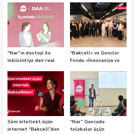
“Nar”ın dəstəyi ilə
“Bakcell» və Gənclər
inklüzivliyə dair real
Fondu «İnnovasiya və
həyat hekayələri
Süni İntellekt» üzrə
təqdim edilir
təqaüd proqramının
qalibləri ilə görüş
keçirib
Süni intellekt üçün
“Nar” Gəncədə
internet “Bakcell”dən
tələbələr üçün