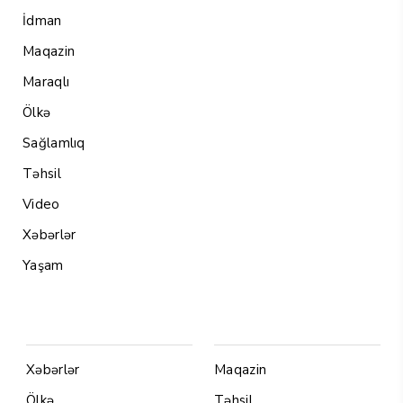
İdman
Maqazin
Maraqlı
Ölkə
Sağlamlıq
Təhsil
Video
Xəbərlər
Yaşam
Menu1
Menu 2
Xəbərlər
Maqazin
Ölkə
Təhsil