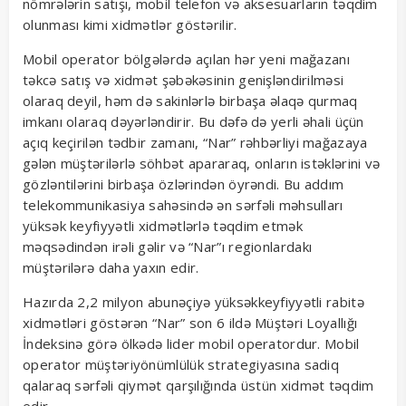
nömrələrin satışı, mobil telefon və aksesuarların təqdim
olunması kimi xidmətlər göstərilir.
Mobil operator bölgələrdə açılan hər yeni mağazanı
təkcə satış və xidmət şəbəkəsinin genişləndirilməsi
olaraq deyil, həm də sakinlərlə birbaşa əlaqə qurmaq
imkanı olaraq dəyərləndirir. Bu dəfə də yerli əhali üçün
açıq keçirilən tədbir zamanı, “Nar” rəhbərliyi mağazaya
gələn müştərilərlə söhbət apararaq, onların istəklərini və
gözləntilərini birbaşa özlərindən öyrəndi. Bu addım
telekommunikasiya sahəsində ən sərfəli məhsulları
yüksək keyfiyyətli xidmətlərlə təqdim etmək
məqsədindən irəli gəlir və “Nar”ı regionlardakı
müştərilərə daha yaxın edir.
Hazırda 2,2 milyon abunəçiyə yüksəkkeyfiyyətli rabitə
xidmətləri göstərən “Nar” son 6 ildə Müştəri Loyallığı
İndeksinə görə ölkədə lider mobil operatordur. Mobil
operator müştəriyönümlülük strategiyasına sadiq
qalaraq sərfəli qiymət qarşılığında üstün xidmət təqdim