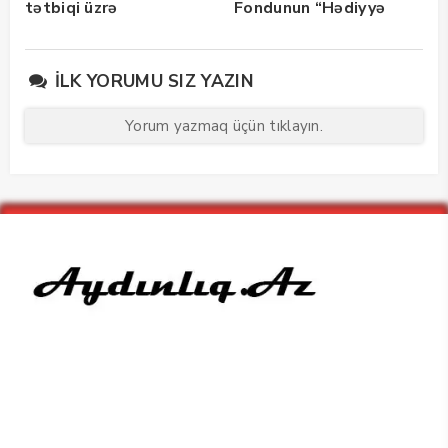
tətbiqi üzrə
Fondunun “Hədiyyə
maarifləndirici görüş
Karvanı” layihəsinə
keçirdi
dəstək oldu — Fotolar
İLK YORUMU SIZ YAZIN
Yorum yazmaq üçün tıklayın.