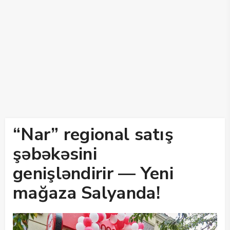
“Nar” regional satış
şəbəkəsini
genişləndirir — Yeni
mağaza Salyanda!