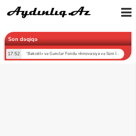
Son dəqiqə
17:52
“Bakcell» və Gənclər Fondu «İnnovasiya və Süni İntellekt» üzrə təqaüd proqramının qalibləri ilə görüş keçirib