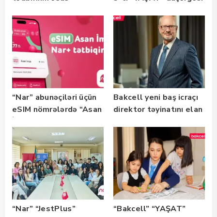
tərəfdaşıdır
başlayıb
“Nar” abunəçiləri üçün
Bakcell yeni baş icraçı
eSIM nömrələrdə “Asan
direktor təyinatını elan
İmza” xidməti
edib
istifadəyə verildi
“Nar” “JestPlus”
“Bakcell” “YAŞAT”