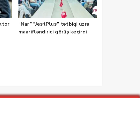
ektor
“Nar” “JestPlus” tətbiqi üzrə
maarifləndirici görüş keçirdi
zarlar