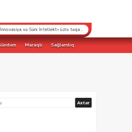
“Bakcell» və Gənclər Fondu «İnnovasiya və Süni İntellekt» üzrə təqaüd proqramının qalibləri ilə görüş keçirib
Gündəm
Maraqlı
Sağlamlıq