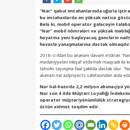
“Nar” qəbul imtahanlarında uğurla iştira
bu imtahanlarda ən yüksək nəticə göstər
Belə ki, mobil operator gələcəyin tələb
“Nar” mobil nömrələri və yüksək məblə
həyatına yeni başlayacaq gənclərin nail
həvəslə yanaşmalarına dəstək olmaqdır
2018-ci ildən bu ənənəni davam etdirən “Na
mədəniyyətini inkişaf etdirmək məqsədi ilə ko
təhsilin təşviqinə fəal şəkildə dəstək olur. “Na
əlumatı
səhifəsindən əldə edə 
nar.az/projects
Nar hal-hazırda 2,2 milyon abunəçiyə yü
Nar son 4 ildə Müştəri Loyallığı İndeksi
operator müştəriyönümlülük strategiyas
üstün xidmət təqdim edir.