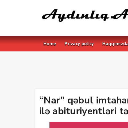
Home
Privacy policy
Haqqımızd
“Nar” qəbul imtaha
ilə abituriyentləri t