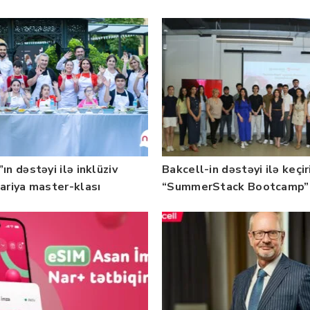
b — FOTO
üzrə təqaüd proqramının
qalibləri ilə görüş keçirib
ın dəstəyi ilə inklüziv
Bakcell-in dəstəyi ilə keçir
nariya master-klası
“SummerStack Bootcamp”
rilib — Fotolar
başladı