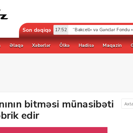
Son dəqiqə
17:52
a
Əlaqə
Xəbərlər
Ölkə
Hadisə
Maqazin
nının bitməsi münasibəti
əbrik edir