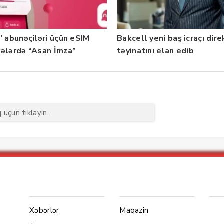
” abunəçiləri üçün eSIM
Bakcell yeni baş icraçı dir
ələrdə “Asan İmza”
təyinatını elan edib
ti istifadəyə verildi
üçün tıklayın.
Menu1
Menu 2
Ya
Xəbərlər
Maqazin