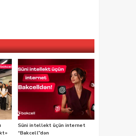
u
Süni intellekt üçün internet
ekt»
“Bakcell”dən