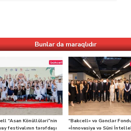
Bunlar da maraqlıdır
ell “Asan Könüllüləri”nin
“Bakcell» və Gənclər Fond
yay festivalının tərəfdaşı
«İnnovasiya və Süni İntell