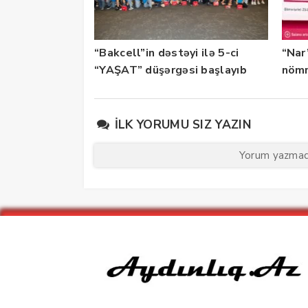
“Bakcell”in dəstəyi ilə 5-ci
“Nar
“YAŞAT” düşərgəsi başlayıb
nömr
xidmə
İLK YORUMU SIZ YAZIN
Yorum yazmaq 