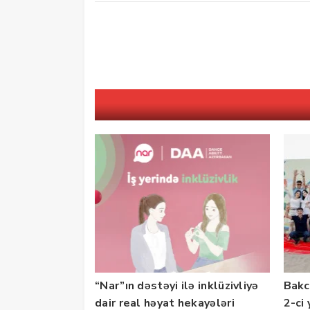
“Nar”ın dəstəyi ilə inklüzivliyə
Bakc
dair real həyat hekayələri
2-ci 