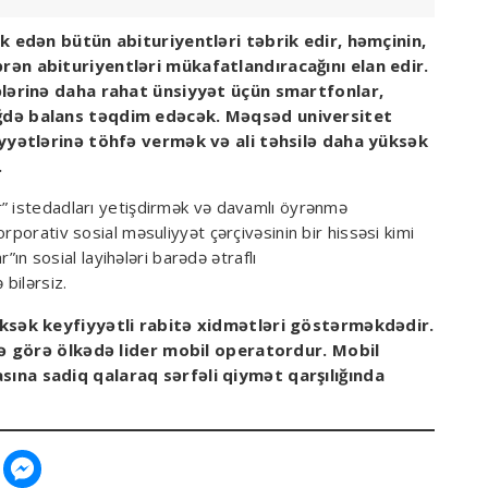
k edən bütün abituriyentləri təbrik edir, həmçinin,
ən abituriyentləri mükafatlandıracağını elan edir.
ələrinə daha rahat ünsiyyət üçün smartfonlar,
ğdə balans təqdim edəcək. Məqsəd universitet
iyyətlərinə töhfə vermək və ali təhsilə daha yüksək
.
r” istedadları yetişdirmək və davamlı öyrənmə
rporativ sosial məsuliyyət çərçivəsinin bir hissəsi kimi
r”ın sosial layihələri barədə ətraflı
bilərsiz.
ksək keyfiyyətli rabitə xidmətləri göstərməkdədir.
nə görə ölkədə lider mobil operatordur. Mobil
ına sadiq qalaraq sərfəli qiymət qarşılığında