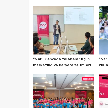
təqdim edilir
olu
“Nar” Gəncədə tələbələr üçün
“Nar”
marketinq və karyera təlimləri
kuli
təşkil edib
keçi