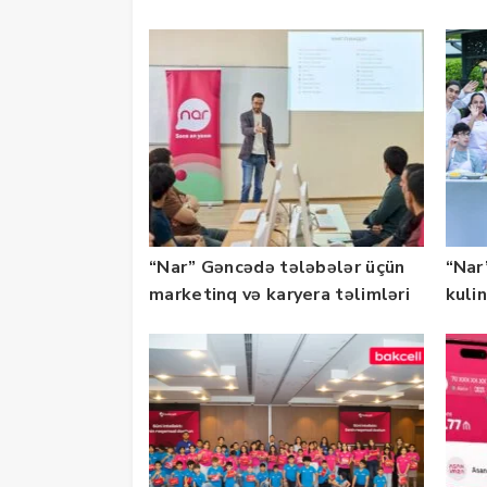
təqdim edilir
olu
“Nar” Gəncədə tələbələr üçün
“Nar”
marketinq və karyera təlimləri
kuli
təşkil edib
keçi