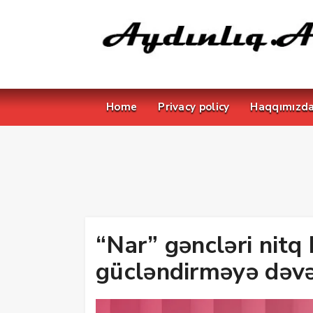
Home
Privacy policy
Haqqımızd
“Nar” gəncləri nitq 
gücləndirməyə dəvə