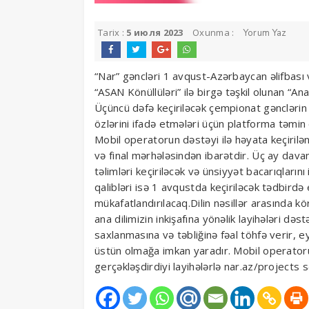
Tarix :
5 июля 2023
Oxunma :
Yorum Yaz
“Nar” gəncləri 1 avqust-Azərbaycan əlifbası 
“ASAN Könüllüləri” ilə birgə təşkil olunan “An
Üçüncü dəfə keçiriləcək çempionat gənclərin n
özlərini ifadə etmələri üçün platforma təmin
Mobil operatorun dəstəyi ilə həyata keçirilən
və final mərhələsindən ibarətdir. Üç ay davam
təlimləri keçiriləcək və ünsiyyət bacarıqların
qalibləri isə 1 avqustda keçiriləcək tədbirdə
mükafatlandırılacaq.Dilin nəsillər arasında k
ana dilimizin inkişafına yönəlik layihələri 
saxlanmasına və təbliğinə fəal töhfə verir,
üstün olmağa imkan yaradır. Mobil operator
gerçəkləşdirdiyi layihələrlə nar.az/projects s