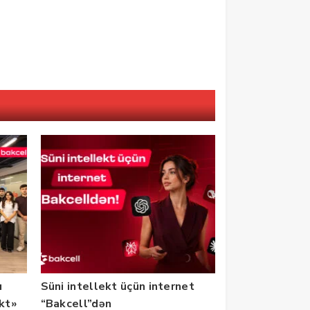
u
Süni intellekt üçün internet
ekt»
“Bakcell”dən