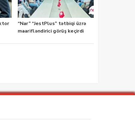
ektor
“Nar” “JestPlus” tətbiqi üzrə
maarifləndirici görüş keçirdi
zarlar