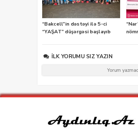
“Bakcell”in dəstəyi ilə 5-ci
“Nar
“YAŞAT” düşərgəsi başlayıb
nömr
xidmə
İLK YORUMU SIZ YAZIN
Yorum yazmaq 