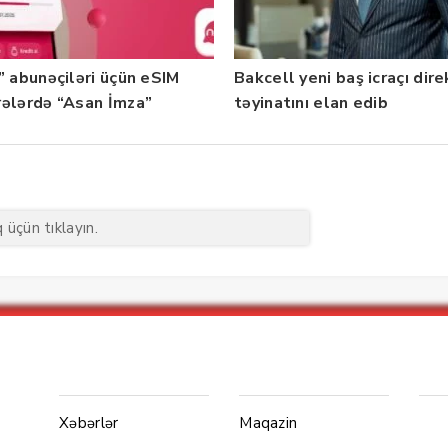
” abunəçiləri üçün eSIM
Bakcell yeni baş icraçı dir
ələrdə “Asan İmza”
təyinatını elan edib
ti istifadəyə verildi
üçün tıklayın.
Menu1
Menu 2
Ya
Xəbərlər
Maqazin