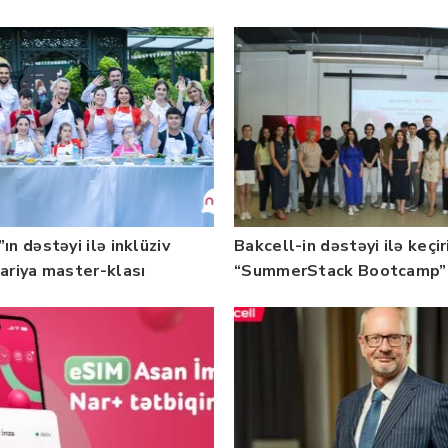
b — FOTO
üzrə təqaüd proqramının
qalibləri ilə görüş keçirib
ın dəstəyi ilə inklüziv
Bakcell-in dəstəyi ilə keçir
nariya master-klası
“SummerStack Bootcamp”
rilib — Fotolar
başladı