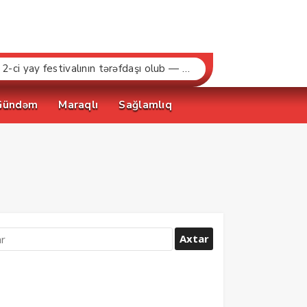
“Bakcell» və Gənclər Fondu «İnnovasiya və Süni İntellekt» üzrə təqaüd proqramının qalibləri ilə görüş keçirib
Gündəm
Maraqlı
Sağlamlıq