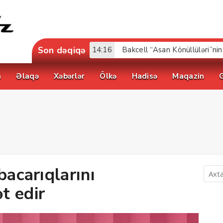
Son dəqiqə
17:52
a
Əlaqə
Xəbərlər
Ölkə
Hadisə
Maqazin
bacarıqlarını
t edir