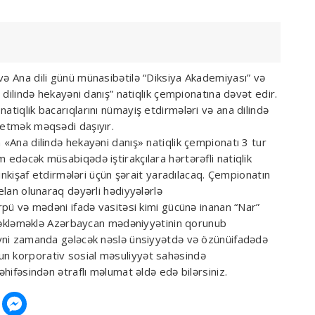
və Ana dili günü münasibətilə “Diksiya Akademiyası” və
a dilində hekayəni danış” natiqlik çempionatına dəvət edir.
atiqlik bacarıqlarını nümayiş etdirmələri və ana dilində
 etmək məqsədi daşıyır.
 «Ana dilində hekayəni danış» natiqlik çempionatı 3 tur
 edəcək müsabiqədə iştirakçılara hərtərəfli natiqlik
ı inkişaf etdirmələri üçün şərait yaradılacaq. Çempionatın
 elan olunaraq dəyərli hədiyyələrlə
örpü və mədəni ifadə vasitəsi kimi gücünə inanan “Nar”
dəstəkləməklə Azərbaycan mədəniyyətinin qorunub
 eyni zamanda gələcək nəslə ünsiyyətdə və özünüifadədə
un korporativ sosial məsuliyyət sahəsində
əhifəsindən ətraflı məlumat əldə edə bilərsiniz.