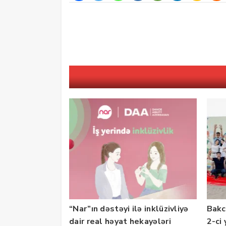
“Nar”ın dəstəyi ilə inklüzivliyə
Bakc
dair real həyat hekayələri
2-ci 