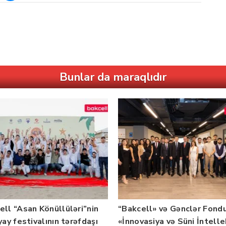
Bunlar da maraqlıdır
ell “Asan Könüllüləri”nin
“Bakcell» və Gənclər Fond
yay festivalının tərəfdaşı
«İnnovasiya və Süni İntell