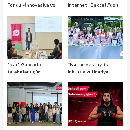
Fondu «İnnovasiya və
internet “Bakcell”dən
Süni İntellekt» üzrə
təqaüd proqramının
qalibləri ilə görüş
keçirib
“Nar” Gəncədə
“Nar”ın dəstəyi ilə
tələbələr üçün
inklüziv kulinariya
marketinq və karyera
master-klası
təlimləri təşkil edib
keçirilib — Fotolar