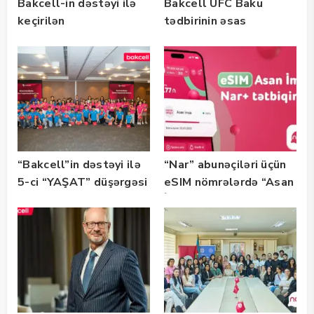
Bakcell-in dəstəyi ilə
Bakcell UFC Baku
keçirilən
tədbirinin əsas
“SummerStack
tərəfdaşıdır
Bootcamp” başladı
“Bakcell”in dəstəyi ilə
“Nar” abunəçiləri üçün
5-ci “YAŞAT” düşərgəsi
eSIM nömrələrdə “Asan
başlayıb
İmza” xidməti
istifadəyə verildi