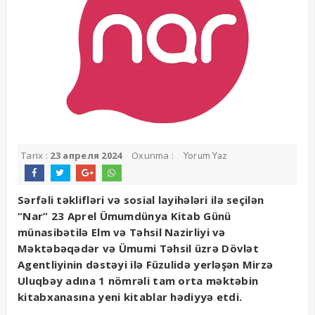
Tarix :
23 апреля 2024
Oxunma :
Yorum Yaz
Sərfəli təklifləri və sosial layihələri ilə seçilən
“Nar” 23 Aprel Ümumdünya Kitab Günü
münasibətilə Elm və Təhsil Nazirliyi və
Məktəbəqədər və Ümumi Təhsil üzrə Dövlət
Agentliyinin dəstəyi ilə Füzulidə yerləşən Mirzə
Uluqbəy adına 1 nömrəli tam orta məktəbin
kitabxanasına yeni kitablar hədiyyə etdi.