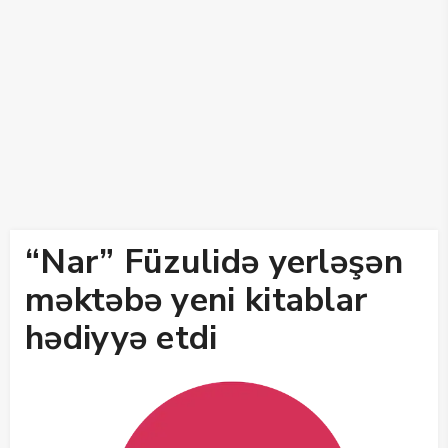
“Nar” Füzulidə yerləşən
məktəbə yeni kitablar
hədiyyə etdi