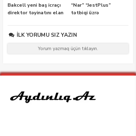
Bakcell yeni baş icraçı
“Nar” “JestPlus”
direktor təyinatını elan
tətbiqi üzrə
edib
maarifləndirici görüş
keçirdi
İLK YORUMU SIZ YAZIN
Yorum yazmaq üçün tıklayın.