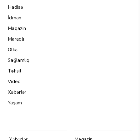
Hadisə
İdman
Maqazin
Maraqlı
Ölkə
Sağlamlıq
Təhsil
Video
Xəbərlər
Yaşam
Menu1
Menu 2
Xəbərlər
Maqazin