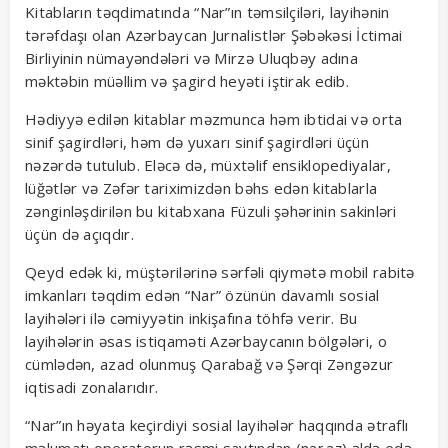
Kitabların təqdimatında “Nar”ın təmsilçiləri, layihənin
tərəfdaşı olan Azərbaycan Jurnalistlər Şəbəkəsi İctimai
Birliyinin nümayəndələri və Mirzə Uluqbəy adına
məktəbin müəllim və şagird heyəti iştirak edib.
Hədiyyə edilən kitablar məzmunca həm ibtidai və orta
sinif şagirdləri, həm də yuxarı sinif şagirdləri üçün
nəzərdə tutulub. Eləcə də, müxtəlif ensiklopediyalar,
lüğətlər və Zəfər tariximizdən bəhs edən kitablarla
zənginləşdirilən bu kitabxana Füzuli şəhərinin sakinləri
üçün də açıqdır.
Qeyd edək ki, müştərilərinə sərfəli qiymətə mobil rabitə
imkanları təqdim edən “Nar” özünün davamlı sosial
layihələri ilə cəmiyyətin inkişafına töhfə verir. Bu
layihələrin əsas istiqaməti Azərbaycanın bölgələri, o
cümlədən, azad olunmuş Qarabağ və Şərqi Zəngəzur
iqtisadi zonalarıdır.
“Nar”ın həyata keçirdiyi sosial layihələr haqqında ətraflı