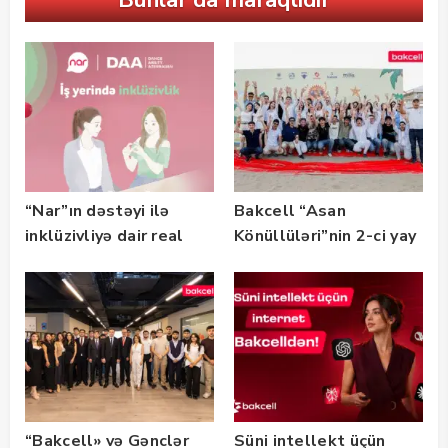
“Nar”ın dəstəyi ilə
Bakcell “Asan
inklüzivliyə dair real
Könüllüləri”nin 2-ci yay
həyat hekayələri
festivalının tərəfdaşı
təqdim edilir
olub — FOTO
“Bakcell» və Gənclər
Süni intellekt üçün