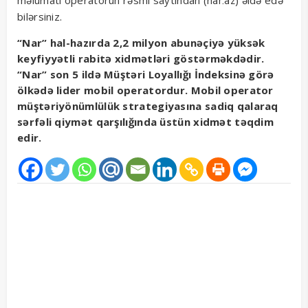
məlumatı operatorun rəsmi saytından (
) əldə edə
nar.az
bilərsiniz.
“Nar” hal-hazırda 2,2 milyon abunəçiyə yüksək
keyfiyyətli rabitə xidmətləri göstərməkdədir.
“Nar” son 5 ildə Müştəri Loyallığı İndeksinə görə
ölkədə lider mobil operatordur. Mobil operator
müştəriyönümlülük strategiyasına sadiq qalaraq
sərfəli qiymət qarşılığında üstün xidmət təqdim
edir.