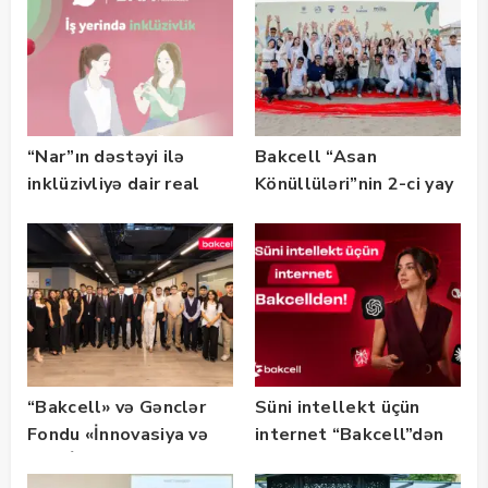
“Nar”ın dəstəyi ilə
Bakcell “Asan
inklüzivliyə dair real
Könüllüləri”nin 2-ci yay
həyat hekayələri
festivalının tərəfdaşı
təqdim edilir
olub — FOTO
“Bakcell» və Gənclər
Süni intellekt üçün
Fondu «İnnovasiya və
internet “Bakcell”dən
Süni İntellekt» üzrə