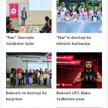
təqaüd proqramının
qalibləri ilə görüş
keçirib
“Nar” Gəncədə
“Nar”ın dəstəyi ilə
tələbələr üçün
inklüziv kulinariya
marketinq və karyera
master-klası
təlimləri təşkil edib
keçirilib — Fotolar
Bakcell-in dəstəyi ilə
Bakcell UFC Baku
keçirilən
tədbirinin əsas
“SummerStack
tərəfdaşıdır