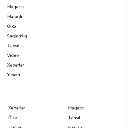
Maqazin
Maraqlı
Ölkə
Sağlamlıq
Təhsil
Video
Xəbərlər
Yaşam
Menu1
Menu 2
Xəbərlər
Maqazin
Ölkə
Təhsil
Dünya
Hadisə