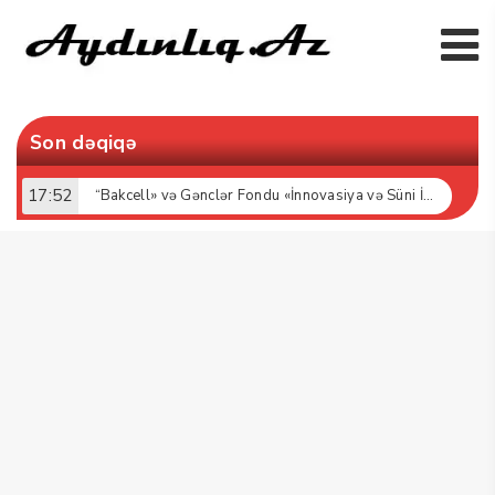
Son dəqiqə
17:52
“Bakcell» və Gənclər Fondu «İnnovasiya və Süni İntellekt» üzrə təqaüd proqramının qalibləri ilə görüş keçirib