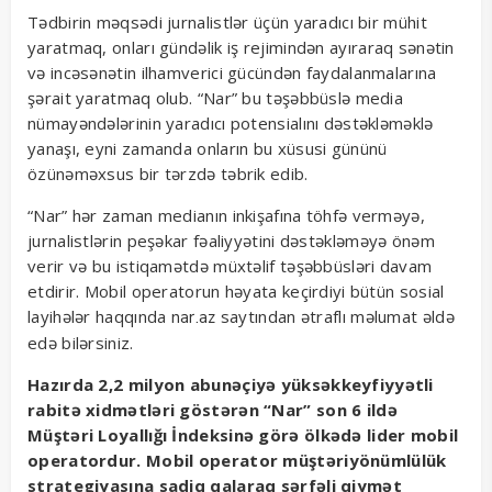
Tədbirin məqsədi jurnalistlər üçün yaradıcı bir mühit
yaratmaq, onları gündəlik iş rejimindən ayıraraq sənətin
və incəsənətin ilhamverici gücündən faydalanmalarına
şərait yaratmaq olub. “Nar” bu təşəbbüslə media
nümayəndələrinin yaradıcı potensialını dəstəkləməklə
yanaşı, eyni zamanda onların bu xüsusi gününü
özünəməxsus bir tərzdə təbrik edib.
“Nar” hər zaman medianın inkişafına töhfə verməyə,
jurnalistlərin peşəkar fəaliyyətini dəstəkləməyə önəm
verir və bu istiqamətdə müxtəlif təşəbbüsləri davam
etdirir. Mobil operatorun həyata keçirdiyi bütün sosial
layihələr haqqında
saytından ətraflı məlumat əldə
nar.az
edə bilərsiniz.
Hazırda 2,2 milyon abunəçiyə yüksəkkeyfiyyətli
rabitə xidmətləri göstərən “Nar” son 6 ildə
Müştəri Loyallığı İndeksinə görə ölkədə lider mobil
operatordur. Mobil operator müştəriyönümlülük
strategiyasına sadiq qalaraq sərfəli qiymət