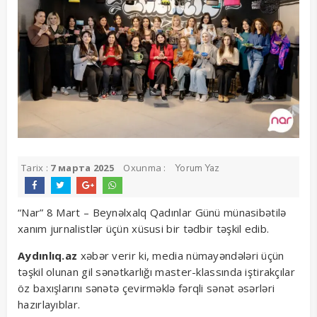
Tarix :
7 марта 2025
Oxunma :
Yorum Yaz
“Nar” 8 Mart – Beynəlxalq Qadınlar Günü münasibətilə
xanım jurnalistlər üçün xüsusi bir tədbir təşkil edib.
Aydınlıq.az
xəbər verir ki, media nümayəndələri üçün
təşkil olunan gil sənətkarlığı master-klassında iştirakçılar
öz baxışlarını sənətə çevirməklə fərqli sənət əsərləri
hazırlayıblar.