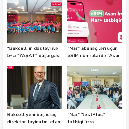
Bootcamp” başladı
“Bakcell”in dəstəyi ilə
“Nar” abunəçiləri üçün
5-ci “YAŞAT” düşərgəsi
eSIM nömrələrdə “Asan
başlayıb
İmza” xidməti
istifadəyə verildi
Bakcell yeni baş icraçı
“Nar” “JestPlus”
direktor təyinatını elan
tətbiqi üzrə
edib
maarifləndirici görüş