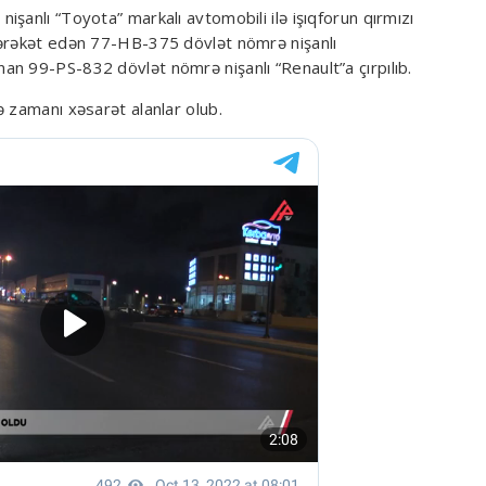
şanlı “Toyota” markalı avtomobili ilə işıqforun qırmızı
hərəkət edən 77-HB-375 dövlət nömrə nişanlı
an 99-PS-832 dövlət nömrə nişanlı “Renault”a çırpılıb.
 zamanı xəsarət alanlar olub.