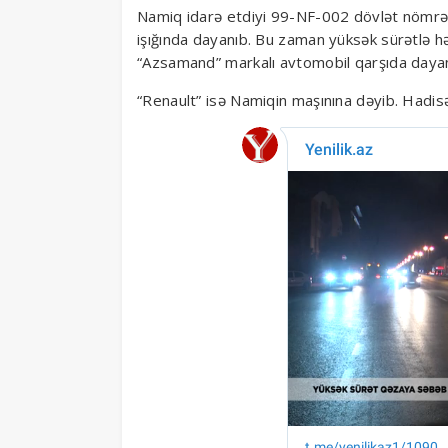
Namiq idarə etdiyi 99-NF-002 dövlət nömrə ni
işığında dayanıb. Bu zaman yüksək sürətlə 
“Azsamand” markalı avtomobil qarşıda dayan
“Renault” isə Namiqin maşınına dəyib. Hadisə