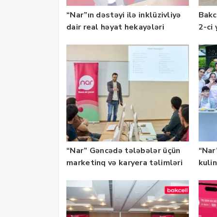
“Nar”ın dəstəyi ilə inklüzivliyə
Bakc
dair real həyat hekayələri
2-ci 
təqdim edilir
olu
“Nar” Gəncədə tələbələr üçün
“Nar”
marketinq və karyera təlimləri
kuli
təşkil edib
keçi