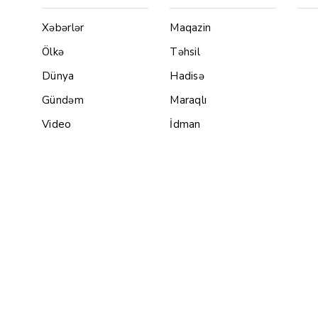
Xəbərlər
Maqazin
Ölkə
Təhsil
Dünya
Hadisə
Gündəm
Maraqlı
Video
İdman