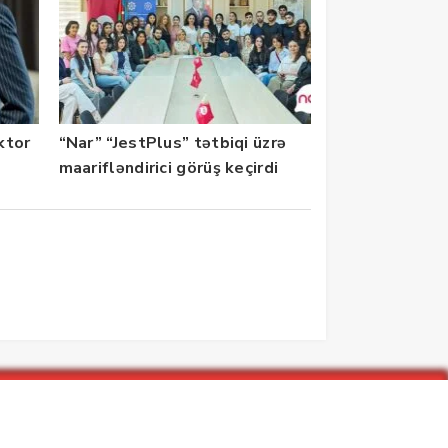
ektor
“Nar” “JestPlus” tətbiqi üzrə
maarifləndirici görüş keçirdi
zarlar