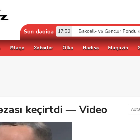
Son dəqiqə
17:52
a
Əlaqə
Xəbərlər
Ölkə
Hadisə
Maqazin
zası keçirtdi — Video