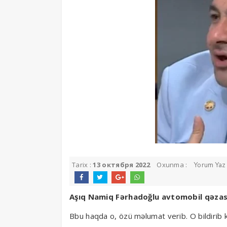
Tarix :
13 октября 2022
Oxunma :
Yorum Yaz
Aşıq Namiq Fərhadoğlu avtomobil qəzası
Bbu haqda o, özü məlumat verib. O bildirib k