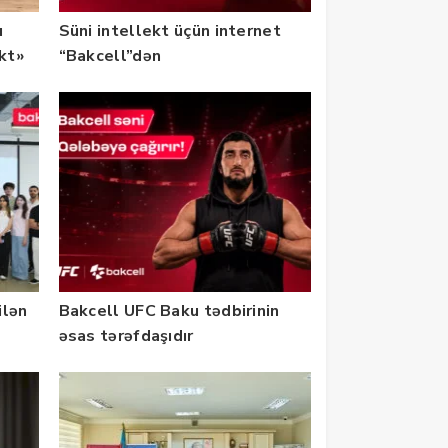
u
Süni intellekt üçün internet
ekt»
“Bakcell”dən
ilən
Bakcell UFC Baku tədbirinin
əsas tərəfdaşıdır