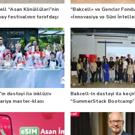
ell “Asan Könüllüləri”nin
“Bakcell» və Gənclər Fond
yay festivalının tərəfdaşı
«İnnovasiya və Süni İntell
b — FOTO
üzrə təqaüd proqramının
qalibləri ilə görüş keçirib
ın dəstəyi ilə inklüziv
Bakcell-in dəstəyi ilə keçir
nariya master-klası
“SummerStack Bootcamp”
rilib — Fotolar
başladı