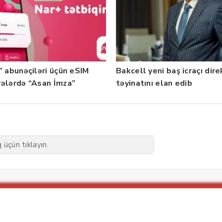
” abunəçiləri üçün eSIM
Bakcell yeni baş icraçı dir
ələrdə “Asan İmza”
təyinatını elan edib
ti istifadəyə verildi
üçün tıklayın.
Menu1
Menu 2
Ya