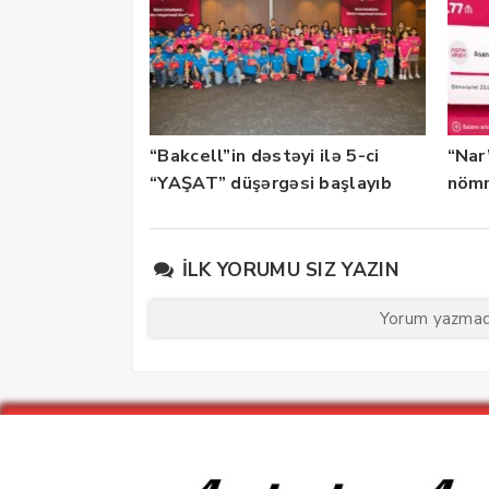
“Bakcell”in dəstəyi ilə 5-ci
“Nar
“YAŞAT” düşərgəsi başlayıb
nömr
xidmə
İLK YORUMU SIZ YAZIN
Yorum yazmaq 