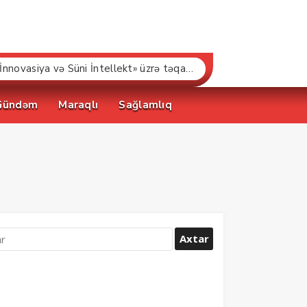
“Bakcell» və Gənclər Fondu «İnnovasiya və Süni İntellekt» üzrə təqaüd proqramının qalibləri ilə görüş keçirib
Gündəm
Maraqlı
Sağlamlıq