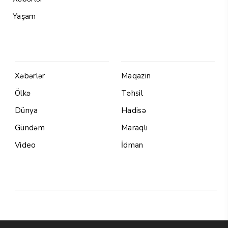
Yaşam
Menu1
Menu 2
Xəbərlər
Maqazin
Ölkə
Təhsil
Dünya
Hadisə
Gündəm
Maraqlı
Video
İdman
Yazarlar