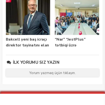
istifadəyə verildi
Bakcell yeni baş icraçı
“Nar” “JestPlus”
direktor təyinatını elan
tətbiqi üzrə
edib
maarifləndirici görüş
keçirdi
İLK YORUMU SIZ YAZIN
Yorum yazmaq üçün tıklayın.