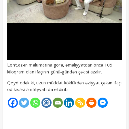
-ın məlumatına görə, əməliyyatdan öncə 105
Lent.az
kiloqram olan ifaçının günü-gündən çəkisi azalır.
Qeyd edək ki, uzun müddət köklükdən əziyyət çəkən ifaçı
öd kisəsi əməliyyatı da etdirib.