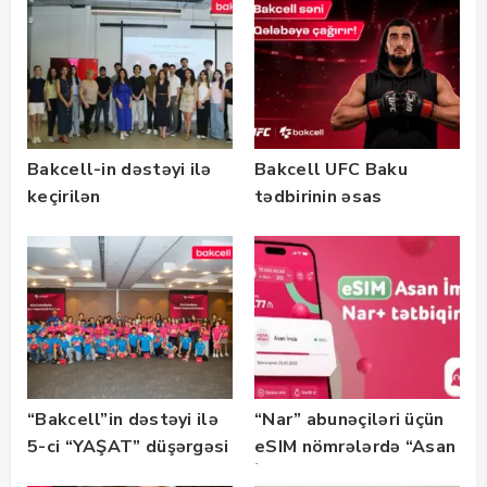
təlimləri təşkil edib
keçirilib — Fotolar
Bakcell-in dəstəyi ilə
Bakcell UFC Baku
keçirilən
tədbirinin əsas
“SummerStack
tərəfdaşıdır
Bootcamp” başladı
“Bakcell”in dəstəyi ilə
“Nar” abunəçiləri üçün
5-ci “YAŞAT” düşərgəsi
eSIM nömrələrdə “Asan
başlayıb
İmza” xidməti