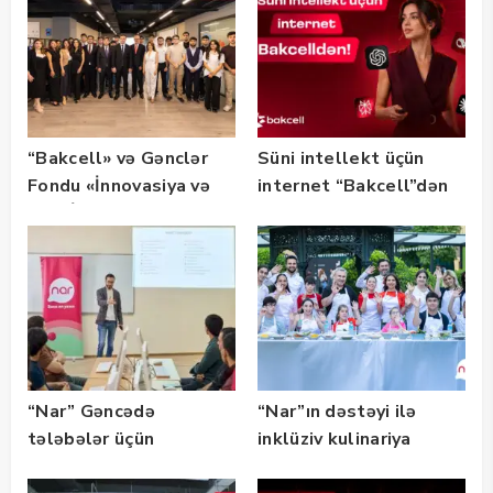
“Bakcell» və Gənclər
Süni intellekt üçün
Fondu «İnnovasiya və
internet “Bakcell”dən
Süni İntellekt» üzrə
təqaüd proqramının
qalibləri ilə görüş
keçirib
“Nar” Gəncədə
“Nar”ın dəstəyi ilə
tələbələr üçün
inklüziv kulinariya
marketinq və karyera
master-klası