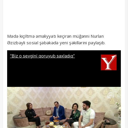
Mədə kiçiltmə əməliyyatı keçirən müğənni Nurlan
Əzizbəyli sosial şəbəkədə yeni şəkillərini paylaşıb.