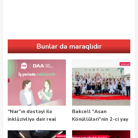
Bunlar da maraqlıdır
“Nar”ın dəstəyi ilə
Bakcell “Asan
inklüzivliyə dair real
Könüllüləri”nin 2-ci yay
həyat hekayələri
festivalının tərəfdaşı
təqdim edilir
olub — FOTO