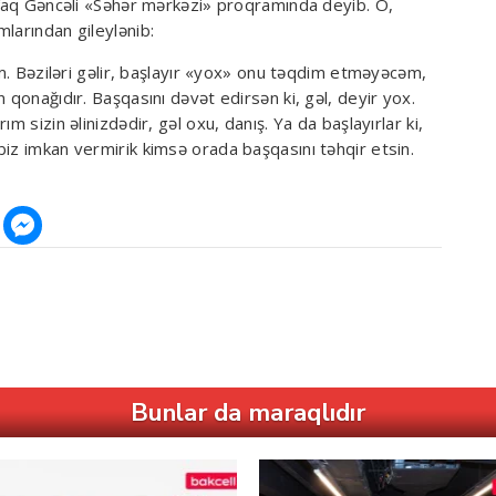
 Afaq Gəncəli «Səhər mərkəzi» proqramında deyib. O,
larından gileylənib:
əm. Bəziləri gəlir, başlayır «yox» onu təqdim etməyəcəm,
 qonağıdır. Başqasını dəvət edirsən ki, gəl, deyir yox.
m sizin əlinizdədir, gəl oxu, danış. Ya da başlayırlar ki,
iz imkan vermirik kimsə orada başqasını təhqir etsin.
Bunlar da maraqlıdır