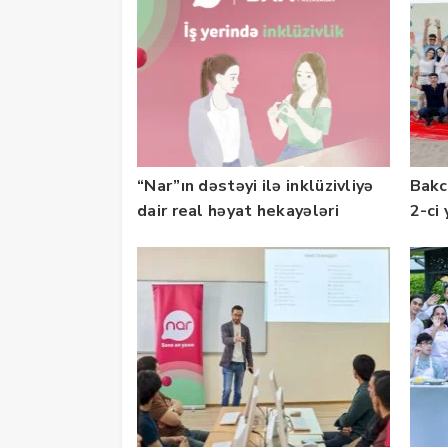
“Nar”ın dəstəyi ilə inklüzivliyə
Bakc
dair real həyat hekayələri
2-ci 
təqdim edilir
olu