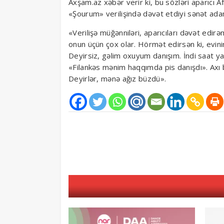
Axşam.az xəbər verir ki, bu sözləri aparıcı
«Şourum» verilişində dəvət etdiyi sənət adam
«Verilişə müğənniləri, aparıcıları dəvət edir
onun üçün çox olar. Hörmət edirsən ki, evinin
Deyirsiz, gəlim oxuyum danışım. İndi saat yarı
«Filankəs mənim haqqımda pis danışdı». Axı b
Deyirlər, mənə ağız büzdü».