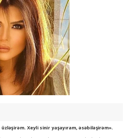
 üzləşirəm. Xeyli sinir yaşayıram, əsəbiləşirəm».