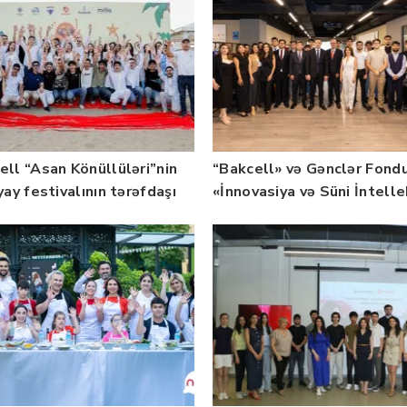
ell “Asan Könüllüləri”nin
“Bakcell» və Gənclər Fond
yay festivalının tərəfdaşı
«İnnovasiya və Süni İntell
b — FOTO
üzrə təqaüd proqramının
qalibləri ilə görüş keçirib