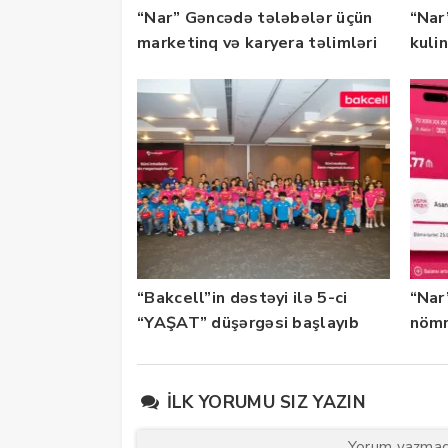
“Nar” Gəncədə tələbələr üçün
“Nar”
marketinq və karyera təlimləri
kuli
təşkil edib
keçi
“Bakcell”in dəstəyi ilə 5-ci
“Nar
“YAŞAT” düşərgəsi başlayıb
nömr
xidmə
İLK YORUMU SIZ YAZIN
Yorum yazmaq 