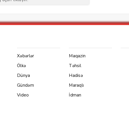
Menu1
Menu 2
Ya
Xəbərlər
Maqazin
Ölkə
Təhsil
Dünya
Hadisə
Gündəm
Maraqlı
Video
İdman