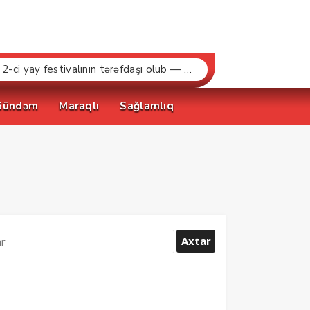
“Bakcell» və Gənclər Fondu «İnnovasiya və Süni İntellekt» üzrə təqaüd proqramının qalibləri ilə görüş keçirib
Gündəm
Maraqlı
Sağlamlıq