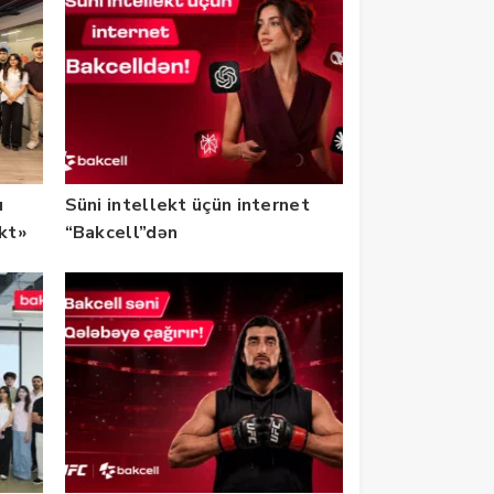
u
Süni intellekt üçün internet
ekt»
“Bakcell”dən