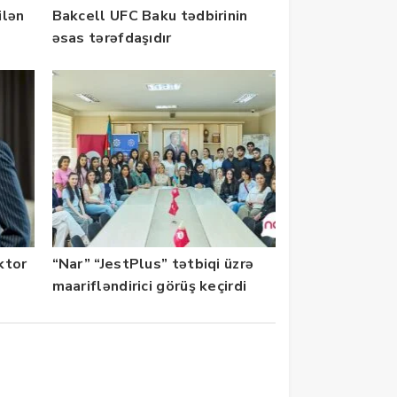
ilən
Bakcell UFC Baku tədbirinin
əsas tərəfdaşıdır
ektor
“Nar” “JestPlus” tətbiqi üzrə
maarifləndirici görüş keçirdi