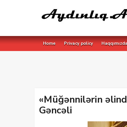
Home
Privacy policy
Haqqımızd
«Müğənnilərin əlin
Gəncəli