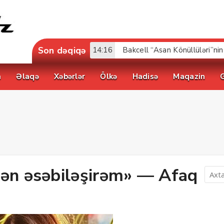
Son dəqiqə
17:52
a
Əlaqə
Xəbərlər
Ölkə
Hadisə
Maqazin
dən əsəbiləşirəm» — Afaq