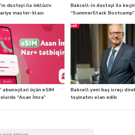
ın dəstəyi ilə inklüziv
Bakcell-in dəstəyi ilə keçir
nariya master-klası
“SummerStack Bootcamp”
rilib — Fotolar
başladı
” abunəçiləri üçün eSIM
Bakcell yeni baş icraçı dir
ələrdə “Asan İmza”
təyinatını elan edib
ti istifadəyə verildi
üçün tıklayın.