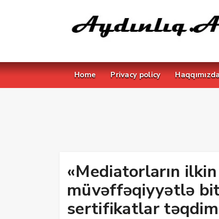
Home
Privacy policy
Haqqımızd
«Mediatorların ilkin
müvəffəqiyyətlə bit
sertifikatlar təqd