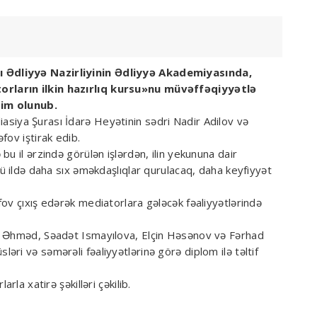
 Ədliyyə Nazirliyinin Ədliyyə Akademiyasında,
rların ilkin hazırlıq kursu»nu müvəffəqiyyətlə
dim olunub.
asiya Şurası İdarə Heyətinin sədri Nadir Adilov və
fov iştirak edib.
u il ərzində görülən işlərdən, ilin yekununa dair
cü ildə daha sıx əməkdaşlıqlar qurulacaq, daha keyfiyyət
ov çıxış edərək mediatorlara gələcək fəaliyyətlərində
l Əhməd, Səadət Ismayılova, Elçin Həsənov və Fərhad
ri və səmərəli fəaliyyətlərinə görə diplom ilə təltif
rla xatirə şəkilləri çəkilib.