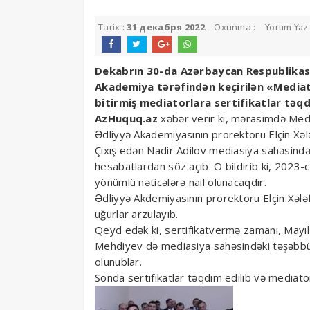
Tarix :
31 декабря 2022
Oxunma :
Yorum Yaz
Dekabrın 30-da Azərbaycan Respublikası
Akademiya tərəfindən keçirilən «Mediato
bitirmiş mediatorlara sertifikatlar təq
AzHuquq.az
xəbər verir ki, mərasimdə Medi
Ədliyyə Akademiyasının prorektoru Elçin Xələ
Çıxış edən Nadir Adilov mediasiya sahəsində b
hesabatlardan söz açıb. O bildirib ki, 2023-
yönümlü nəticələrə nail olunacaqdır.
Ədliyyə Akdemiyasının prorektoru Elçin Xələf
uğurlar arzulayıb.
Qeyd edək ki, sertifikatvermə zamanı, Mayı
Mehdiyev də mediasiya sahəsindəki təşəbbüslə
olunublar.
Sonda sertifikatlar təqdim edilib və mediatorla