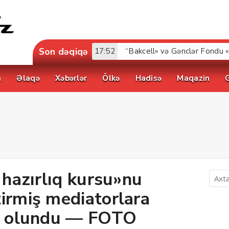
Son dəqiqə
17:52
a
Əlaqə
Xəbərlər
Ölkə
Hadisə
Maqazin
 hazırlıq kursu»nu
irmiş mediatorlara
im olundu — FOTO