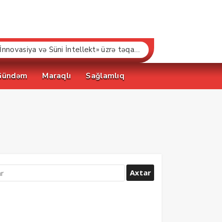
“Bakcell» və Gənclər Fondu «İnnovasiya və Süni İntellekt» üzrə təqaüd proqramının qalibləri ilə görüş keçirib
Gündəm
Maraqlı
Sağlamlıq