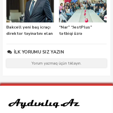
Bakcell yeni baş icraçı
“Nar” “JestPlus”
direktor təyinatını elan
tətbiqi üzrə
edib
maarifləndirici görüş
keçirdi
İLK YORUMU SIZ YAZIN
Yorum yazmaq üçün tıklayın.