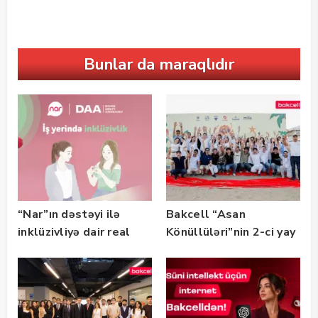
Bunlar da maraqlıdır
“Nar”ın dəstəyi ilə
Bakcell “Asan
inklüzivliyə dair real
Könüllüləri”nin 2-ci yay
həyat hekayələri
festivalının tərəfdaşı
təqdim edilir
olub — FOTO