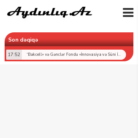
Son dəqiqə
17:52
“Bakcell» və Gənclər Fondu «İnnovasiya və Süni İntellekt» üzrə təqaüd proqramının qalibləri ilə görüş keçirib