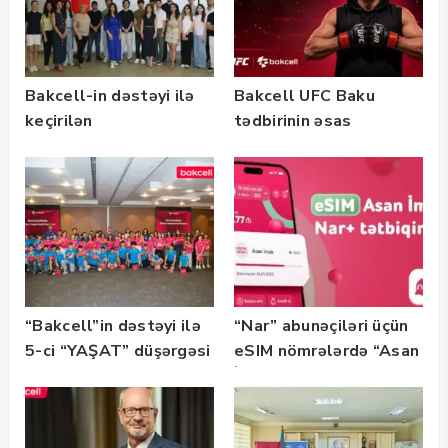
Bakcell-in dəstəyi ilə
Bakcell UFC Baku
keçirilən
tədbirinin əsas
“SummerStack
tərəfdaşıdır
Bootcamp” başladı
“Bakcell”in dəstəyi ilə
“Nar” abunəçiləri üçün
5-ci “YAŞAT” düşərgəsi
eSIM nömrələrdə “Asan
başlayıb
İmza” xidməti
istifadəyə verildi