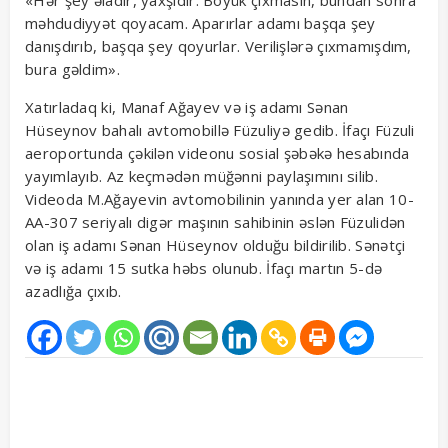
«Hər şey əladır, yaxşıdır. Böyük çıxmasın, bundan sonra
məhdudiyyət qoyacam. Aparırlar adamı başqa şey
danışdırıb, başqa şey qoyurlar. Verilişlərə çıxmamışdım,
bura gəldim».
Xatırladaq ki, Manaf Ağayev və iş adamı Sənan
Hüseynov bahalı avtomobillə Füzuliyə gedib. İfaçı Füzuli
aeroportunda çəkilən videonu sosial şəbəkə hesabında
yayımlayıb. Az keçmədən müğənni paylaşımını silib.
Videoda M.Ağayevin avtomobilinin yanında yer alan 10-
AA-307 seriyalı digər maşının sahibinin əslən Füzulidən
olan iş adamı Sənan Hüseynov olduğu bildirilib. Sənətçi
və iş adamı 15 sutka həbs olunub. İfaçı martın 5-də
azadlığa çıxıb.