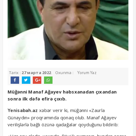
Tarix :
27 марта 2022
Oxunma :
Yorum Yaz
Müğənni Manaf Ağayev həbsxanadan çıxandan
sonra ilk dəfə efirə çıxıb.
xəbər verir ki, müğənni «Zaurla
Yenisabah.az
Günaydın» proqramında qonaq olub. Manaf Ağayev
verilişlərlə bağlı özünə qadağalar qoyduğunu bildirib: