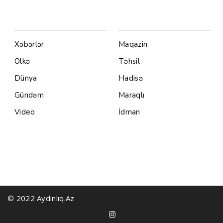
Menu1
Menu 2
Xəbərlər
Maqazin
Ölkə
Təhsil
Dünya
Hadisə
Gündəm
Maraqlı
Video
İdman
Yazarlar
© 2022 Aydınlıq.Az