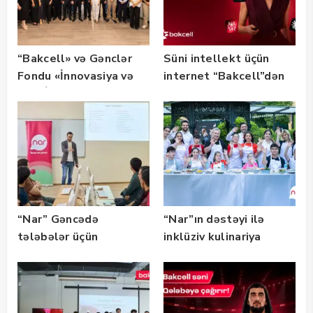
“Bakcell» və Gənclər
Süni intellekt üçün
Fondu «İnnovasiya və
internet “Bakcell”dən
Süni İntellekt» üzrə
təqaüd proqramının
qalibləri ilə görüş
keçirib
“Nar” Gəncədə
“Nar”ın dəstəyi ilə
tələbələr üçün
inklüziv kulinariya
marketinq və karyera
master-klası
təlimləri təşkil edib
keçirilib — Fotolar