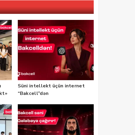
u
Süni intellekt üçün internet
ekt»
“Bakcell”dən