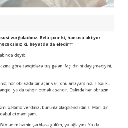
üsusi vurğuladınız. Belə çıxır ki, hansısa aktyor
nəcəksiniz ki, həyatda da elədir?”
abında deyib.
razına görə tənqidlərə tuş gələn ifaçı dinini dəyişmədiyini,
nız, hər obrazda bir açar var, onu anlayarsınız. Təbii ki,
nqid, ya da təhqir etmək asandır. Əslində hər obrazın
mi qələmə verdiniz, bununla əlaqələndirdiniz. Məni din
ğı qəbul etməmişəm.
. Bilmədim həmin şərhlərə gülüm, ya ağlayım. Ya da