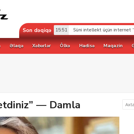
Son dəqiqə
15:51
Süni intellekt üçün internet 
a
Əlaqə
Xəbərlər
Ölkə
Hadisə
Maqazin
etdiniz” — Damla