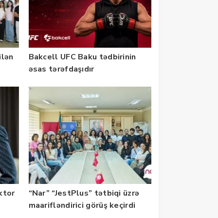
ilən
Bakcell UFC Baku tədbirinin
əsas tərəfdaşıdır
ektor
“Nar” “JestPlus” tətbiqi üzrə
maarifləndirici görüş keçirdi