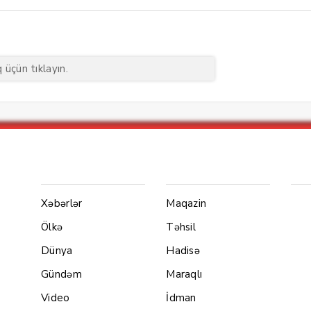
üçün tıklayın.
Menu1
Menu 2
Ya
Xəbərlər
Maqazin
Ölkə
Təhsil
Dünya
Hadisə
Gündəm
Maraqlı
Video
İdman