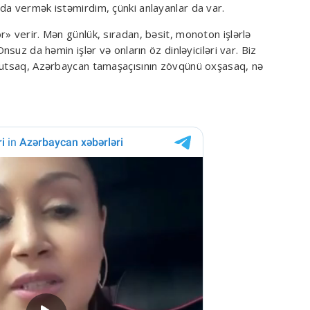
da vermək istəmirdim, çünki anlayanlar da var.
» verir. Mən günlük, sıradan, bəsit, monoton işlərlə
nsuz da həmin işlər və onların öz dinləyiciləri var. Biz
 tutsaq, Azərbaycan tamaşaçısının zövqünü oxşasaq, nə