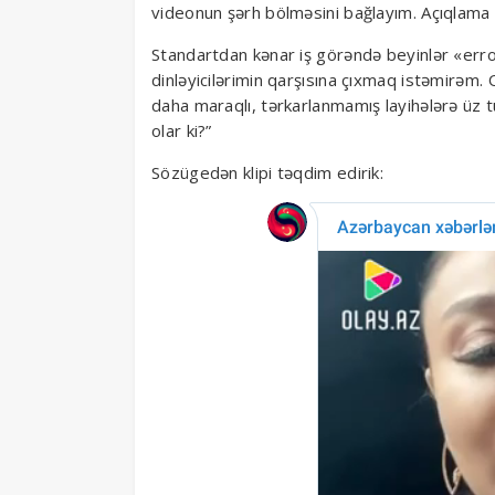
videonun şərh bölməsini bağlayım. Açıqlama 
Standartdan kənar iş görəndə beyinlər «error
dinləyicilərimin qarşısına çıxmaq istəmirəm. O
daha maraqlı, tərkarlanmamış layihələrə üz
olar ki?”
Sözügedən klipi təqdim edirik: