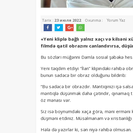
Tarix :
23 июля 2022
Oxunma :
Yorum Yaz
«Yeni kliplə bağlı yalnız xaçı və kilsəni x
filmdə qatil obrazını canlandırırsa, düşü
Bu sözləri müğənni Damla sosial şəbəkə hes
Yeni təqdim etdiyi “İlan” klipindəki rahibə ob
bunun sadəcə bir obraz olduğunu bildirib:
“Bu sadəcə bir obrazdır. Məntiqinizi işə salsa
məntiqlə düşünmək daha çətindir, qınamaq tə
öz mənası var.
Siz isə boynumdakı xaça görə, məni erməni ki
düşməni etdiniz. Müsəlmanam və xristianlı
Hələ də yazırlar ki, sən niyə rahibə olmusan