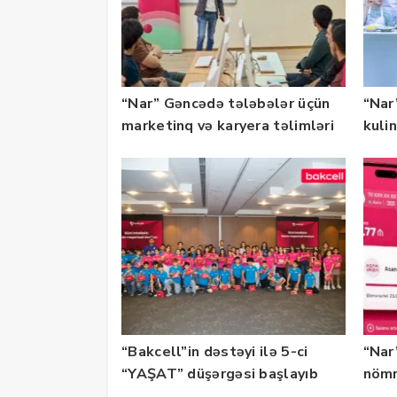
“Nar” Gəncədə tələbələr üçün
“Nar”
marketinq və karyera təlimləri
kuli
təşkil edib
keçi
“Bakcell”in dəstəyi ilə 5-ci
“Nar
“YAŞAT” düşərgəsi başlayıb
nömr
xidmə