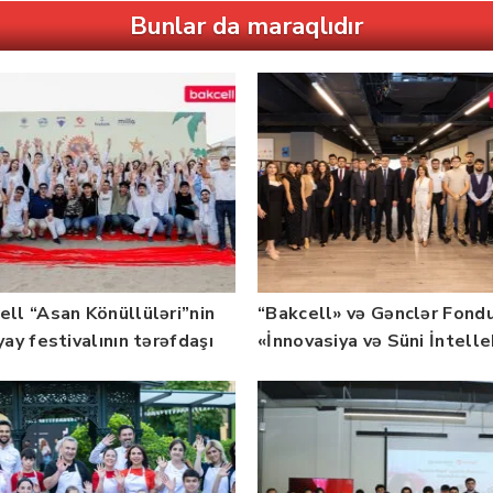
Bunlar da maraqlıdır
ell “Asan Könüllüləri”nin
“Bakcell» və Gənclər Fond
yay festivalının tərəfdaşı
«İnnovasiya və Süni İntell
b — FOTO
üzrə təqaüd proqramının
qalibləri ilə görüş keçirib