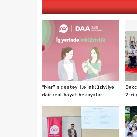
“Nar”ın dəstəyi ilə inklüzivliyə
Bakc
dair real həyat hekayələri
2-ci 
təqdim edilir
olu