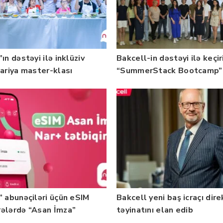
ın dəstəyi ilə inklüziv
Bakcell-in dəstəyi ilə keçir
nariya master-klası
“SummerStack Bootcamp”
rilib — Fotolar
başladı
” abunəçiləri üçün eSIM
Bakcell yeni baş icraçı dir
ələrdə “Asan İmza”
təyinatını elan edib
ti istifadəyə verildi