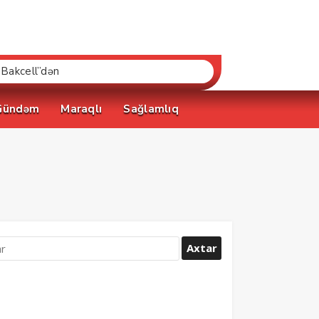
“Bakcell”dən
Gündəm
Maraqlı
Sağlamlıq