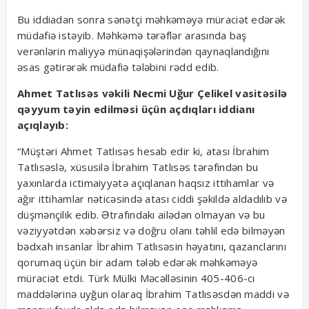
Bu iddiadan sonra sənətçi məhkəməyə müraciət edərək
müdafiə istəyib. Məhkəmə tərəflər arasında baş
verənlərin maliyyə münaqişələrindən qaynaqlandığını
əsas gətirərək müdafiə tələbini rədd edib.
Ahmet Tatlısəs vəkili Necmi Uğur Çelikel vasitəsilə
qəyyum təyin edilməsi üçün açdıqları iddianı
açıqlayıb:
“Müştəri Ahmet Tatlısəs hesab edir ki, atası İbrahim
Tatlısəslə, xüsusilə İbrahim Tatlısəs tərəfindən bu
yaxınlarda ictimaiyyətə açıqlanan haqsız ittihamlar və
ağır ittihamlar nəticəsində atası ciddi şəkildə aldadılıb və
düşmənçilik edib. Ətrafındakı ailədən olmayan və bu
vəziyyətdən xəbərsiz və doğru olanı təhlil edə bilməyən
bədxah insanlar İbrahim Tatlısəsin həyatını, qazanclarını
qorumaq üçün bir adam tələb edərək məhkəməyə
müraciət etdi. Türk Mülki Məcəlləsinin 405-406-cı
maddələrinə uyğun olaraq İbrahim Tatlısəsdən maddi və