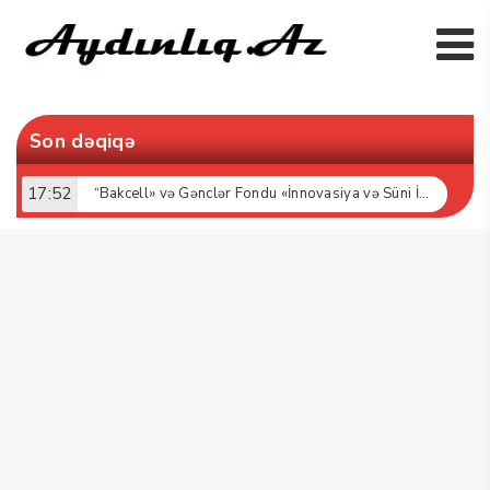
Son dəqiqə
17:52
“Bakcell» və Gənclər Fondu «İnnovasiya və Süni İntellekt» üzrə təqaüd proqramının qalibləri ilə görüş keçirib