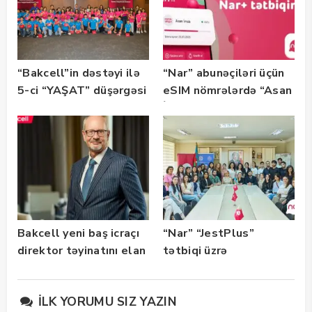
“Bakcell”in dəstəyi ilə
“Nar” abunəçiləri üçün
5-ci “YAŞAT” düşərgəsi
eSIM nömrələrdə “Asan
başlayıb
İmza” xidməti
istifadəyə verildi
Bakcell yeni baş icraçı
“Nar” “JestPlus”
direktor təyinatını elan
tətbiqi üzrə
edib
maarifləndirici görüş
keçirdi
İLK YORUMU SIZ YAZIN