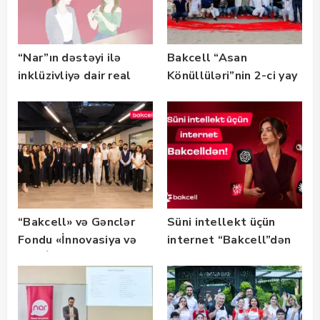
“Nar”ın dəstəyi ilə
Bakcell “Asan
inklüzivliyə dair real
Könüllüləri”nin 2-ci yay
həyat hekayələri
festivalının tərəfdaşı
təqdim edilir
olub — FOTO
“Bakcell» və Gənclər
Süni intellekt üçün
Fondu «İnnovasiya və
internet “Bakcell”dən
Süni İntellekt» üzrə
təqaüd proqramının
qalibləri ilə görüş
keçirib