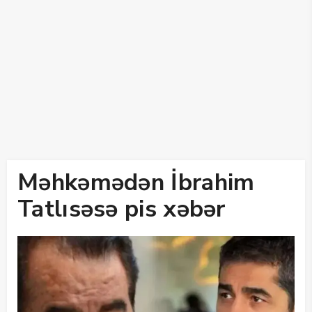
Məhkəmədən İbrahim
Tatlısəsə pis xəbər