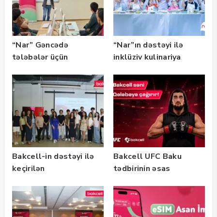
“Nar” Gəncədə
“Nar”ın dəstəyi ilə
tələbələr üçün
inklüziv kulinariya
marketinq və karyera
master-klası
təlimləri təşkil edib
keçirilib — Fotolar
Bakcell-in dəstəyi ilə
Bakcell UFC Baku
keçirilən
tədbirinin əsas
“SummerStack
tərəfdaşıdır
Bootcamp” başladı