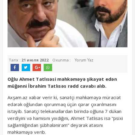
Tarix :
21 июля 2022
Oxunma :
Yorum Yaz
Oğlu Ahmet Tatlısəsi məhkəməyə şikayət edən
müğənni İbrahim Tatlısəs rədd cavabı alıb.
Axşam.az xəbər verir ki, sənətçi məhkəməyə müraciət
edərək oğlundan qorunmaq üçün qərar çıxarılmasını
istəyib. Sənətçi telekanallardan birində oğluna 7 dükan
verdiyini və hamısını yıxdığını, Ahmet Tatlısəs isə “psixi
sağlamlığından şübhələnirəm” deyərək atasını
məhkəməyə verib.