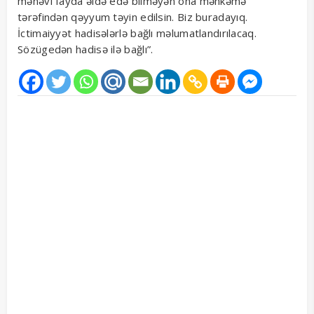
mənəvi fayda əldə edə bilməyən ona məhkəmə
tərəfindən qəyyum təyin edilsin. Biz buradayıq.
İctimaiyyət hadisələrlə bağlı məlumatlandırılacaq.
Sözügedən hadisə ilə bağlı”.