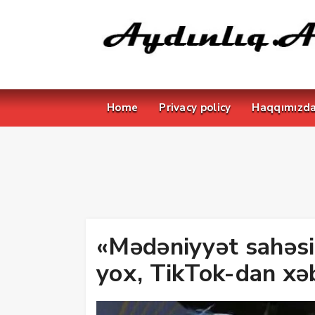
Home
Privacy policy
Haqqımızd
«Mədəniyyət sahəs
yox, TikTok-dan xəb