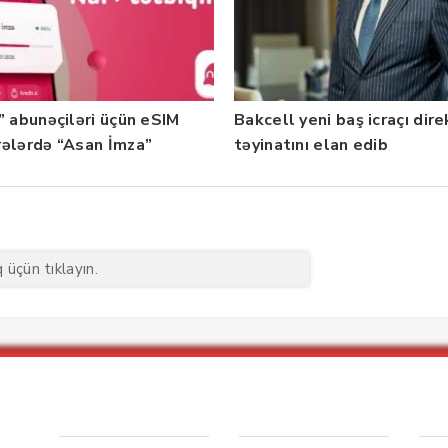
” abunəçiləri üçün eSIM
Bakcell yeni baş icraçı dir
ələrdə “Asan İmza”
təyinatını elan edib
ti istifadəyə verildi
üçün tıklayın.
Menu1
Menu 2
Ya