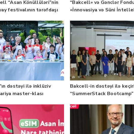
ell “Asan Könüllüləri”nin
“Bakcell» və Gənclər Fond
yay festivalının tərəfdaşı
«İnnovasiya və Süni İntell
b — FOTO
üzrə təqaüd proqramının
qalibləri ilə görüş keçirib
ın dəstəyi ilə inklüziv
Bakcell-in dəstəyi ilə keçir
nariya master-klası
“SummerStack Bootcamp”
rilib — Fotolar
başladı