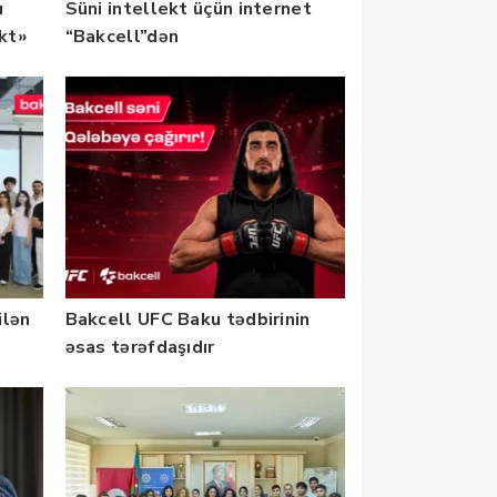
u
Süni intellekt üçün internet
ekt»
“Bakcell”dən
ilən
Bakcell UFC Baku tədbirinin
əsas tərəfdaşıdır