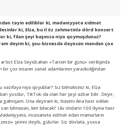
indən təyin ediliblər ki, mədəniyyətə xidmət
esinlər ki, Elza, bu il öz zəhmətinlə dörd konsert
r ki, filan şeyi başınıza niyə qoymuşdunuz?
irəm deyim ki, şou-biznesdə deyəsən məndən çox
artist Elza Seyidcahan «Tarixin bir günü» verilişində
bir çox insanın sənət adamlarının yaradıcılığından
 vəzifəyə niyə qoyublar? Siz bilməlisiniz ki, Elza
ri yoxdur, TikTok-da olan hər şeyi əzbər bilir. Deyir,
a gəlmişəm. Ona deyirəm ki, Nəsimi ilinə həsr edilən
 sən bilməsən, kim biləcək? Ulu öndərin 100 iliyinə həsr
. Mədəniyyətə, incəsənətə xidmət edən məmurların
nızı» şeirini deyib, gülürlər. Siz dövlətə, yoxsa