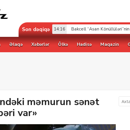
Son dəqiqə
17:52
a
Əlaqə
Xəbərlər
Ölkə
Hadisə
Maqazin
indəki məmurun sənət
əri var»