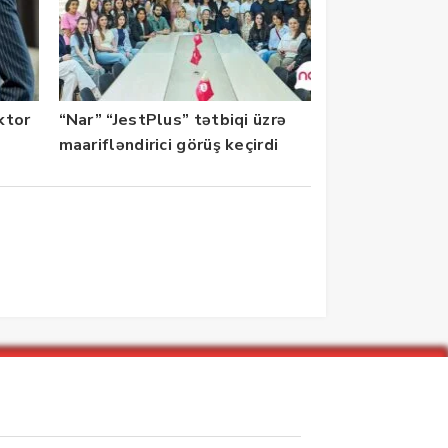
ektor
“Nar” “JestPlus” tətbiqi üzrə
maarifləndirici görüş keçirdi
zarlar