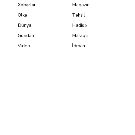
Xəbərlər
Maqazin
Ölkə
Təhsil
Dünya
Hadisə
Gündəm
Maraqlı
Video
İdman