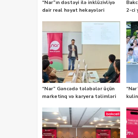
“Nar”ın dəstəyi ilə inklüzivliyə
Bakc
dair real həyat hekayələri
2-ci 
təqdim edilir
olu
“Nar” Gəncədə tələbələr üçün
“Nar”
marketinq və karyera təlimləri
kuli
təşkil edib
keçi