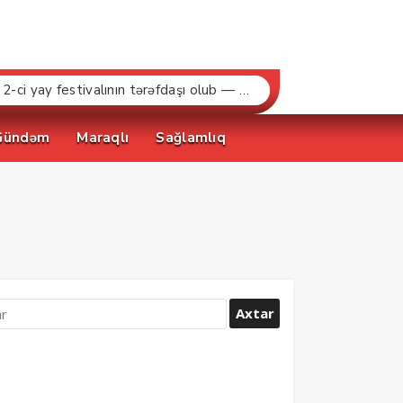
“Bakcell» və Gənclər Fondu «İnnovasiya və Süni İntellekt» üzrə təqaüd proqramının qalibləri ilə görüş keçirib
Gündəm
Maraqlı
Sağlamlıq