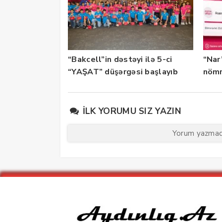
“Bakcell”in dəstəyi ilə 5-ci
“Nar
“YAŞAT” düşərgəsi başlayıb
nömr
xidmə
İLK YORUMU SIZ YAZIN
Yorum yazmaq 