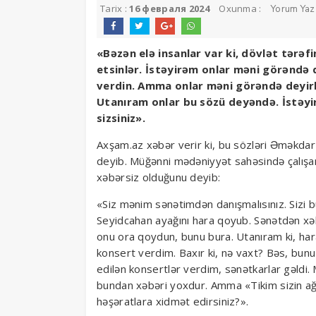
Tarix :
16 февраля 2024
Oxunma :
Yorum Yaz
«Bəzən elə insanlar var ki, dövlət tərəf
etsinlər. İstəyirəm onlar məni görəndə d
verdin. Amma onlar məni görəndə deyirlə
Utanıram onlar bu sözü deyəndə. İstəy
sizsiniz».
Axşam.az xəbər verir ki, bu sözləri Əməkdar 
deyib. Müğənni mədəniyyət sahəsində çalışan 
xəbərsiz olduğunu deyib:
«Siz mənim sənətimdən danışmalısınız. Sizi bu
Seyidcahan ayağını hara qoyub. Sənətdən xəbə
onu ora qoydun, bunu bura. Utanıram ki, har
konsert verdim. Baxır ki, nə vaxt? Bəs, bunu
edilən konsertlər verdim, sənətkarlar gəldi
bundan xəbəri yoxdur. Amma «Tikim sizin ağzı
həşəratlara xidmət edirsiniz?».