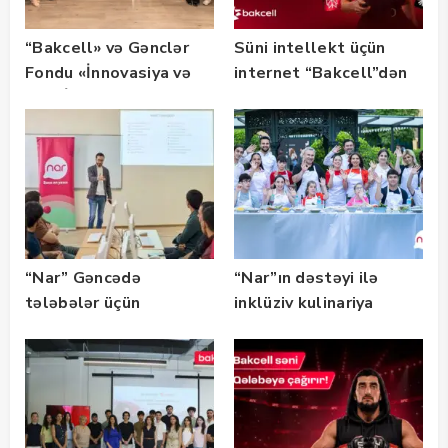
“Bakcell» və Gənclər
Süni intellekt üçün
Fondu «İnnovasiya və
internet “Bakcell”dən
Süni İntellekt» üzrə
təqaüd proqramının
qalibləri ilə görüş
keçirib
“Nar” Gəncədə
“Nar”ın dəstəyi ilə
tələbələr üçün
inklüziv kulinariya
marketinq və karyera
master-klası
təlimləri təşkil edib
keçirilib — Fotolar