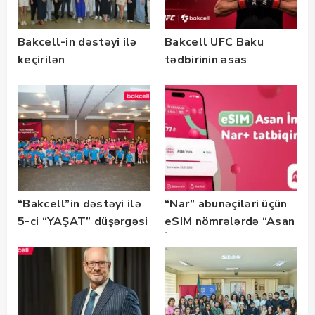
Bakcell-in dəstəyi ilə
Bakcell UFC Baku
keçirilən
tədbirinin əsas
“SummerStack
tərəfdaşıdır
Bootcamp” başladı
“Bakcell”in dəstəyi ilə
“Nar” abunəçiləri üçün
5-ci “YAŞAT” düşərgəsi
eSIM nömrələrdə “Asan
başlayıb
İmza” xidməti
istifadəyə verildi