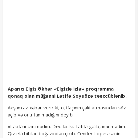
Aparıcı Elgiz Əkbər «Elgizlə izlə» proqramına
qonaq olan müğənni Lətifə Soyuözə təəccüblənib.
Axşam.az xəbər verir ki, o, ifaçının çəki atmasından söz
açıb və onu tanımadığını deyib:
«Lətifəni tanımadım. Dedilər ki, Lətifə gəlib, inanmadım.
Qız elə bil ilan boğazından çıxıb. Cenifer Lopes sənin