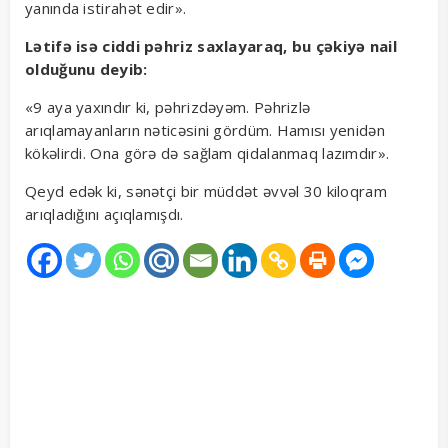
yanında istirahət edir».
Lətifə isə ciddi pəhriz saxlayaraq, bu çəkiyə nail
olduğunu deyib:
«9 aya yaxındır ki, pəhrizdəyəm. Pəhrizlə
arıqlamayanların nəticəsini gördüm. Hamısı yenidən
kökəlirdi. Ona görə də sağlam qidalanmaq lazımdır».
Qeyd edək ki, sənətçi bir müddət əvvəl 30 kiloqram
arıqladığını açıqlamışdı.