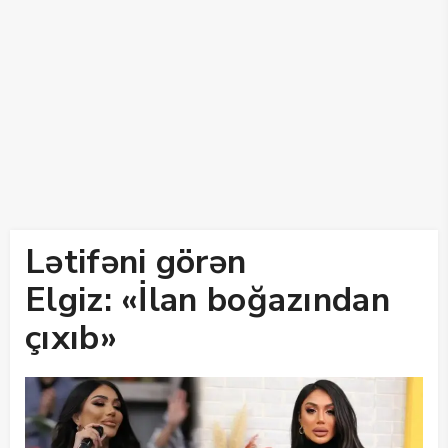
Lətifəni görən
Elgiz: «İlan boğazından
çıxıb»