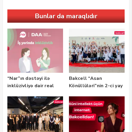
Bunlar da maraqlıdır
“Nar”ın dəstəyi ilə
Bakcell “Asan
inklüzivliyə dair real
Könüllüləri”nin 2-ci yay
həyat hekayələri
festivalının tərəfdaşı
təqdim edilir
olub — FOTO