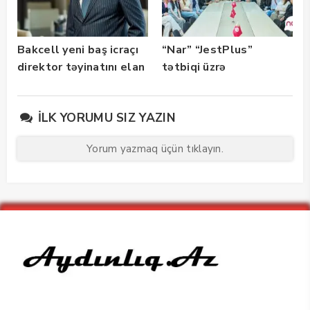
Bakcell yeni baş icraçı
“Nar” “JestPlus”
direktor təyinatını elan
tətbiqi üzrə
edib
maarifləndirici görüş
keçirdi
İLK YORUMU SIZ YAZIN
Yorum yazmaq üçün tıklayın.