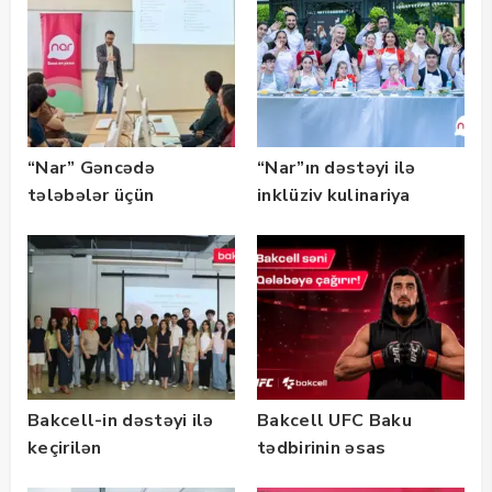
qalibləri ilə görüş
keçirib
“Nar” Gəncədə
“Nar”ın dəstəyi ilə
tələbələr üçün
inklüziv kulinariya
marketinq və karyera
master-klası
təlimləri təşkil edib
keçirilib — Fotolar
Bakcell-in dəstəyi ilə
Bakcell UFC Baku
keçirilən
tədbirinin əsas
“SummerStack
tərəfdaşıdır