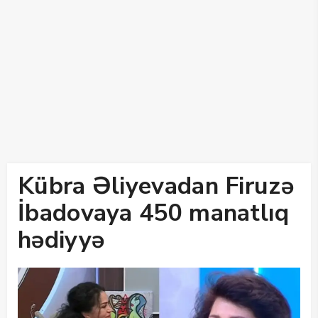
Kübra Əliyevadan Firuzə
İbadovaya 450 manatlıq
hədiyyə