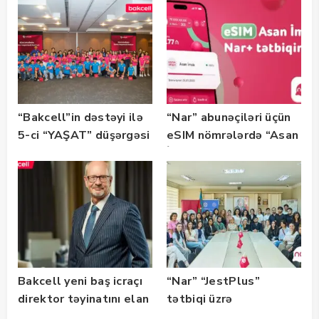
Bootcamp” başladı
“Bakcell”in dəstəyi ilə
“Nar” abunəçiləri üçün
5-ci “YAŞAT” düşərgəsi
eSIM nömrələrdə “Asan
başlayıb
İmza” xidməti
istifadəyə verildi
Bakcell yeni baş icraçı
“Nar” “JestPlus”
direktor təyinatını elan
tətbiqi üzrə
edib
maarifləndirici görüş