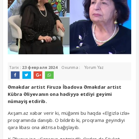
Tarix :
23 февраля 2024
Oxunma :
Yorum Yaz
Əməkdar artist Firuzə İbadova Əməkdar artist
Kübra Əliyevanın ona hədiyyə etdiyi geyimi
nümayiş etdirib.
Axşam.az xəbər verir ki, müğənni bu haqda «Elgizlə izlə»
proqramında danışıb. O bildirib ki, proqrama geyindiyi
qara libası ona aktrisa bağışlayıb.