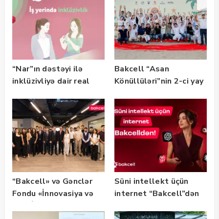
“Nar”ın dəstəyi ilə
Bakcell “Asan
inklüzivliyə dair real
Könüllüləri”nin 2-ci yay
həyat hekayələri
festivalının tərəfdaşı
təqdim edilir
olub — FOTO
“Bakcell» və Gənclər
Süni intellekt üçün
Fondu «İnnovasiya və
internet “Bakcell”dən
Süni İntellekt» üzrə
təqaüd proqramının