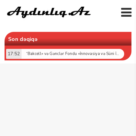
Son dəqiqə
17:52
“Bakcell» və Gənclər Fondu «İnnovasiya və Süni İntellekt» üzrə təqaüd proqramının qalibləri ilə görüş keçirib