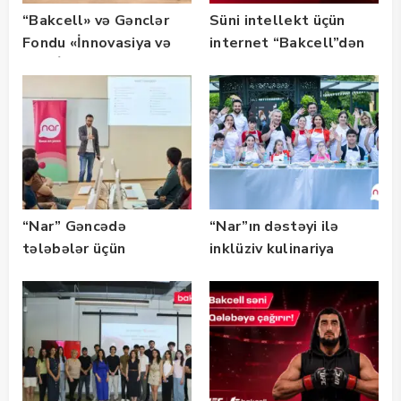
“Bakcell» və Gənclər
Süni intellekt üçün
Fondu «İnnovasiya və
internet “Bakcell”dən
Süni İntellekt» üzrə
təqaüd proqramının
qalibləri ilə görüş
keçirib
“Nar” Gəncədə
“Nar”ın dəstəyi ilə
tələbələr üçün
inklüziv kulinariya
marketinq və karyera
master-klası
təlimləri təşkil edib
keçirilib — Fotolar