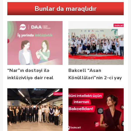
Bunlar da maraqlıdır
“Nar”ın dəstəyi ilə
Bakcell “Asan
inklüzivliyə dair real
Könüllüləri”nin 2-ci yay
həyat hekayələri
festivalının tərəfdaşı
təqdim edilir
olub — FOTO