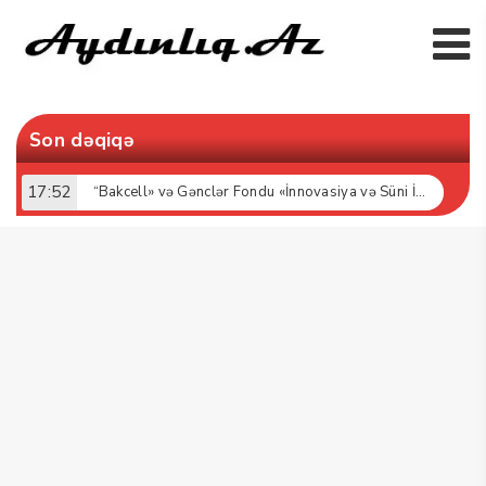
Son dəqiqə
17:52
“Bakcell» və Gənclər Fondu «İnnovasiya və Süni İntellekt» üzrə təqaüd proqramının qalibləri ilə görüş keçirib