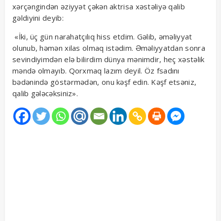
xərçəngindən əziyyət çəkən aktrisa xəstəliyə qalib
gəldiyini deyib:
«İki, üç gün narahatçılıq hiss etdim. Gəlib, əməliyyat
olunub, həmən xilas olmaq istədim. Əməliyyatdan sonra
sevindiyimdən elə bilirdim dünya mənimdir, heç xəstəlik
məndə olmayıb. Qorxmaq lazım deyil. Öz fsadını
bədənində göstərmədən, onu kəşf edin. Kəşf etsəniz,
qalib gələcəksiniz».