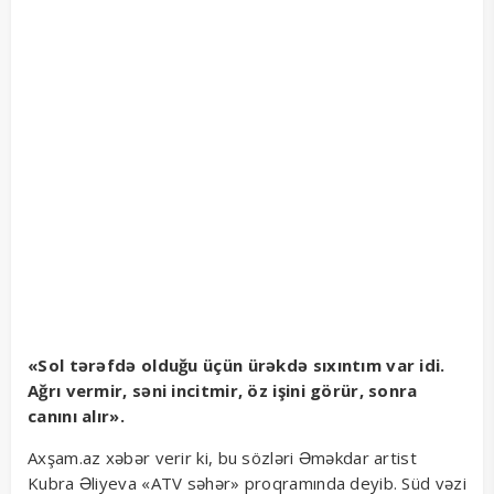
«Sol tərəfdə olduğu üçün ürəkdə sıxıntım var idi.
Ağrı vermir, səni incitmir, öz işini görür, sonra
canını alır».
Axşam.az xəbər verir ki, bu sözləri Əməkdar artist
Kubra Əliyeva «ATV səhər» proqramında deyib. Süd vəzi