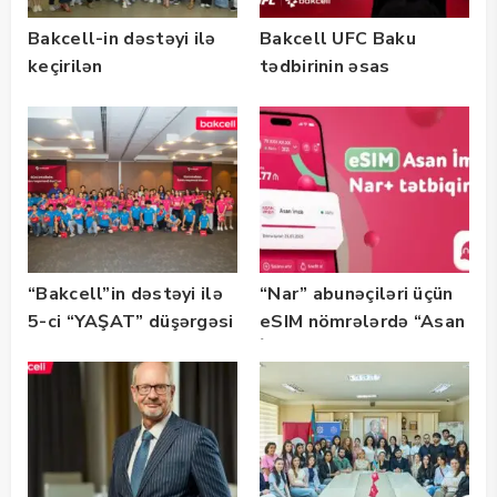
Bakcell-in dəstəyi ilə
Bakcell UFC Baku
keçirilən
tədbirinin əsas
“SummerStack
tərəfdaşıdır
Bootcamp” başladı
“Bakcell”in dəstəyi ilə
“Nar” abunəçiləri üçün
5-ci “YAŞAT” düşərgəsi
eSIM nömrələrdə “Asan
başlayıb
İmza” xidməti
istifadəyə verildi