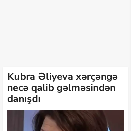
Kubra Əliyeva xərçəngə
necə qalib gəlməsindən
danışdı