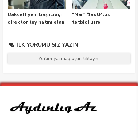
Bakcell yeni baş icraçı
“Nar” “JestPlus”
direktor təyinatını elan
tətbiqi üzrə
edib
maarifləndirici görüş
keçirdi
İLK YORUMU SIZ YAZIN
Yorum yazmaq üçün tıklayın.